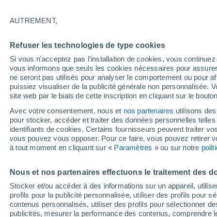
23°
AUTREMENT,
Dernier Qu
Refuser les technologies de type cookies
Éclairée:
4
Sensation de 23°
Si vous n'acceptez pas l'installation de cookies, vous continu
vous informons que seuls les cookies nécessaires pour assurer la
ne seront pas utilisés pour analyser le comportement ou pour af
puissiez visualiser de la publicité générale non personnalisée. V
Flash info
site web par le biais de cette inscription en cliquant sur le bouto
Une nouvelle canicule attendue la semaine
prochaine en France !
Avec votre consentement, nous et
nos partenaires
utilisons des
pour stocker, accéder et traiter des données personnelles telles 
Météo 1 - 7 jours
Heure par heure
Actualité
Carte
identifiants de cookies. Certains fournisseurs peuvent traiter vo
vous pouvez vous opposer. Pour ce faire, vous pouvez retirer
à tout moment en cliquant sur «
Paramètres
» ou sur notre
poli
Demain
Samedi
D
Aujourd´hui
Nous et nos partenaires effectuons le traitement des d
7 Août
8 Août
6 Août
Stocker et/ou accéder à des informations sur un appareil, utilise
profils pour la publicité personnalisée, utiliser des profils pour 
contenus personnalisés, utiliser des profils pour sélectionner
publicités, mesurer la performance des contenus, comprendre le
70%