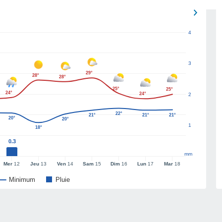
4
3
29°
28°
28°
25°
25°
24°
24°
2
22°
21°
21°
21°
20°
20°
1
18°
0.3
mm
Mer
12
Jeu
13
Ven
14
Sam
15
Dim
16
Lun
17
Mar
18
Minimum
Pluie