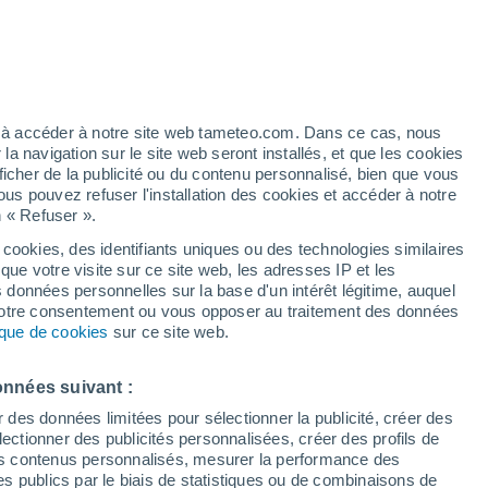
Vigilance jaune
Alerte autre de niveau modéré à
Povoação aujourd’hui
artier
4%
ez à accéder à notre site web tameteo.com. Dans ce cas, nous
 navigation sur le site web seront installés, et que les cookies
ficher de la publicité ou du contenu personnalisé, bien que vous
ous pouvez refuser l'installation des cookies et accéder à notre
n « Refuser ».
 cookies, des identifiants uniques ou des technologies similaires
que votre visite sur ce site web, les adresses IP et les
 de couverture nuageuse
Radar de pluie
Satellites
Modèles
s données personnelles sur la base d'un intérêt légitime, auquel
 votre consentement ou vous opposer au traitement des données
tique de cookies
sur ce site web.
imanche
Lundi
Mardi
Mercredi
onnées suivant :
9 Août
10 Août
11 Août
12 Août
r des données limitées pour sélectionner la publicité, créer des
sélectionner des publicités personnalisées, créer des profils de
 des contenus personnalisés, mesurer la performance des
s publics par le biais de statistiques ou de combinaisons de
70%
70%