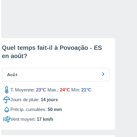
Quel temps fait-il à Povoação - ES
en
août
?
Août
T. Moyenne:
23°C
Max.:
24°C
Mín:
21°C
Jours de pluie:
14
jours
Précip. cumulées:
50 mm
Vent moyen:
17 km/h