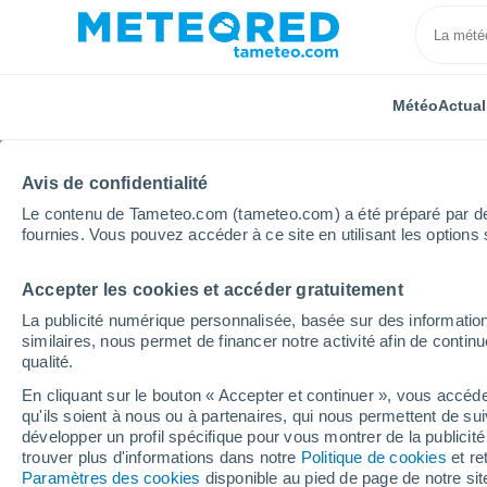
Météo
Actual
Avis de confidentialité
Le contenu de Tameteo.com (tameteo.com) a été préparé par des 
fournies. Vous pouvez accéder à ce site en utilisant les options 
Accepter les cookies et accéder gratuitement
Accueil
Brésil
Espirito Santo
Povoação
La publicité numérique personnalisée, basée sur des information
similaires, nous permet de financer notre activité afin de conti
Météo Povoação - ES
qualité.
En cliquant sur le bouton « Accepter et continuer », vous accéde
20:51
Jeudi
qu'ils soient à nous ou à partenaires, qui nous permettent de sui
développer un profil spécifique pour vous montrer de la publicit
trouver plus d'informations dans notre
Politique de cookies
et re
Ciel dégagé
Paramètres des cookies
disponible au pied de page de notre si