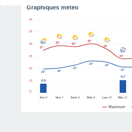
Graphiques météo
40
35
30°
29°
30
29°
28°
27°
25
24°
23°
22°
20
21°
21°
20°
20°
0.7
0.5
15
°C
Jeu
6
Ven
7
Sam
8
Dim
9
Lun
10
Mar
11
Maximum