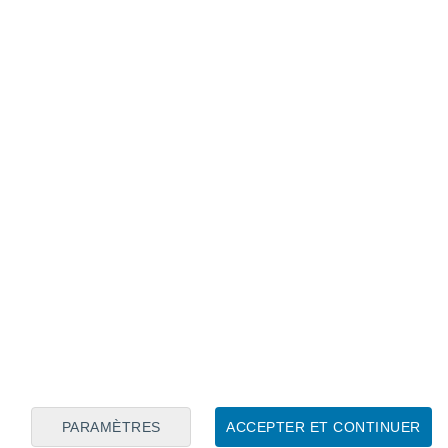
Calendrier lunaire
Lun
Mar
Mer
Jeu
Ven
Sam
Dim
6
7
8
9
10
11
12
13
14
15
16
17
18
19
PARAMÈTRES
ACCEPTER ET CONTINUER