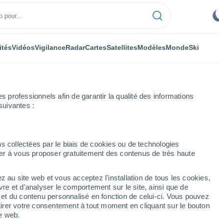
ités
Vidéos
Vigilance
Radar
Cartes
Satellites
Modèles
Monde
Ski
professionnels afin de garantir la qualité des informations
suivantes :
s collectées par le biais de cookies ou de technologies
nuer à vous proposer gratuitement des contenus de très haute
z au site web et vous acceptez l'installation de tous les cookies,
...
vre et d'analyser le comportement sur le site, ainsi que de
é et du contenu personnalisé en fonction de celui-ci. Vous pouvez
Heure par heure
tirer votre consentement à tout moment en cliquant sur le bouton
Intervalles nuageux dans les
te web.
prochaines heures