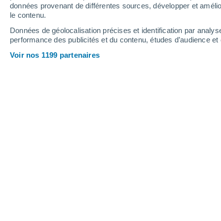
0.5 mm
données provenant de différentes sources, développer et amélior
le contenu.
29°
/
20°
29°
/
21°
27°
/
20°
Données de géolocalisation précises et identification par analys
performance des publicités et du contenu, études d’audience e
25
-
42
km/h
26
-
46
km/h
24
22
-
39
km/h
Voir nos 1199 partenaires
Météo Povoação - ES aujourd´hui
, 6 
Éclaircies
24°
17:00
T. ressentie
25°
Ciel dégagé
24°
18:00
T. ressentie
24°
Ciel dégagé
24°
19:00
T. ressentie
24°
Ciel dégagé
23°
20:00
T. ressentie
24°