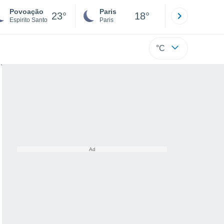
Povoação
Paris
Montpelli
23°
18°
Espirito Santo
Paris
Hérault
°C