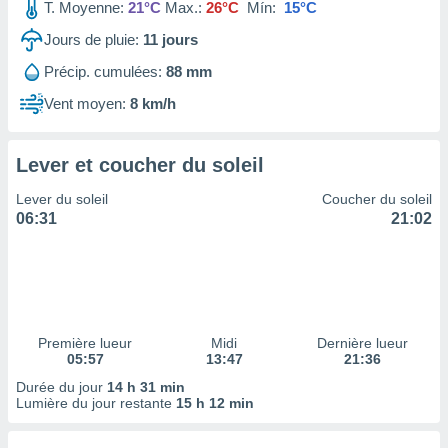
ires
T. Moyenne:
21°C
Max.:
26°C
Mín:
15°C
ons le
Jours de pluie:
11
jours
ent des
es
Précip. cumulées:
88 mm
 :
Vent moyen:
8 km/h
et/ou
 à des
ions sur
eil,
Lever et coucher du soleil
des
Lever du soleil
Coucher du soleil
limitées
06:31
21:02
nner la
, créer
ils pour
ité
lisée,
des
Première lueur
Midi
Dernière lueur
our
05:57
13:47
21:36
nner des
Durée du jour
14 h 31 min
és
Lumière du jour restante
15 h 12 min
lisées,
s profils
enus