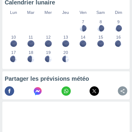
Calendrier lunaire
lisés,
des
Lun
Mar
Mer
Jeu
Ven
Sam
Dim
our
7
8
9
nner des
s
lisés,
10
11
12
13
14
15
16
la
ance des
s,
17
18
19
20
la
ance des
s,
dre les
Partager les prévisions météo
par le
ques ou
inaisons
ées
nt de
tes
,
er et
r les