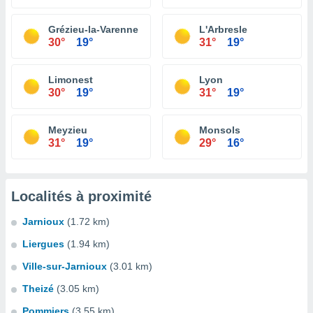
Grézieu-la-Varenne
L'Arbresle
30°
19°
31°
19°
Limonest
Lyon
30°
19°
31°
19°
Meyzieu
Monsols
31°
19°
29°
16°
Localités à proximité
Jarnioux
(1.72 km)
Liergues
(1.94 km)
Ville-sur-Jarnioux
(3.01 km)
Theizé
(3.05 km)
Pommiers
(3.55 km)