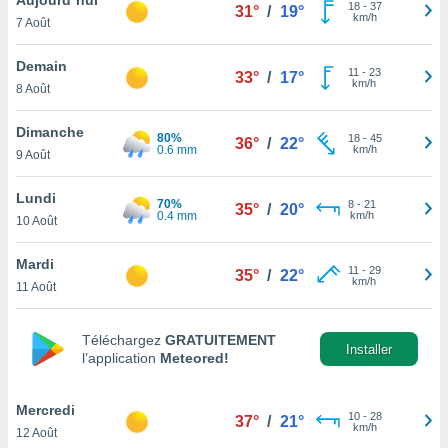
n «
18
-
37
31°
/
19°
km/h
7 Août
 et
r »,
cédez au
Demain
11
-
23
33°
/
17°
 et vous
km/h
8 Août
z
ation de
Dimanche
80%
18
-
45
36°
/
22°
0.6 mm
km/h
9 Août
qu'ils
 nous ou
aires,
Lundi
70%
8
-
21
35°
/
20°
0.4 mm
km/h
10 Août
nt de
t
Mardi
11
-
29
er le
35°
/
22°
km/h
11 Août
ement
te, ainsi
Téléchargez
GRATUITEMENT
per un
Installer
l’application
Meteored!
écifique
us
de la
Mercredi
10
-
28
37°
/
21°
 et du
km/h
12 Août