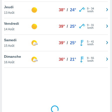
lisé en
Jeudi
 de
9
-
34
38°
/
24°
km/h
13 Août
. Vous
rouver
Vendredi
9
-
31
39°
/
25°
ations
km/h
14 Août
re
que de
Samedi
kies
5
-
41
39°
/
25°
km/h
15 Août
r votre
ement à
ment en
Dimanche
9
-
55
36°
/
21°
sur le
km/h
16 Août
res des
kies
le au
page de
te web.
MENT,
 les