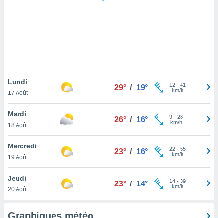
logies
e
s
tez pas
ation de
, vous
z à
à notre
Lundi
12
-
41
29°
/
19°
km/h
17 Août
.com.
 cas,
Mardi
9
-
28
us
26°
/
16°
km/h
18 Août
ns que
s
Mercredi
22
-
55
23°
/
16°
ires
km/h
19 Août
urer la
on sur le
Jeudi
14
-
39
 seront
23°
/
14°
km/h
20 Août
, et que
ies ne
as
Graphiques météo