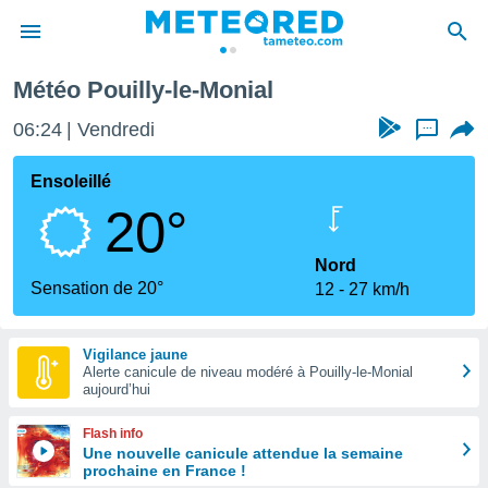
Météo Pouilly-le-Monial
e
ntialité
06:24
Vendredi
...
enu de
o.com
Ensoleillé
o.com) a
20°
aré par
onnels
Nord
arantir
Sensation de 20°
12
27 km/h
té des
ions
. Vous
Vigilance jaune
accéder
Alerte canicule de niveau modéré à Pouilly-le-Monial
e en
aujourd’hui
 les
Flash info
s :
Une nouvelle canicule attendue la semaine
prochaine en France !
r les