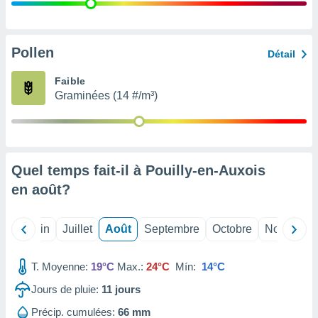
nées
lles sur
d'un
égitime,
Pollen
Détail
vous
vous
Faible
 Pour ce
Graminées (14 #/m³)
ous
etirer
ement
 opposer
Quel temps fait-il à Pouilly-en-Auxois
ement
nées à
en
août
?
ment en
 sur «
res
» ou
Mai
Juin
Juillet
Août
Septembre
Octobre
Novembre
e
que de
kies
T. Moyenne:
19°C
Max.:
24°C
Mín:
14°C
ite web.
Jours de pluie:
11
jours
t nos
Précip. cumulées:
66 mm