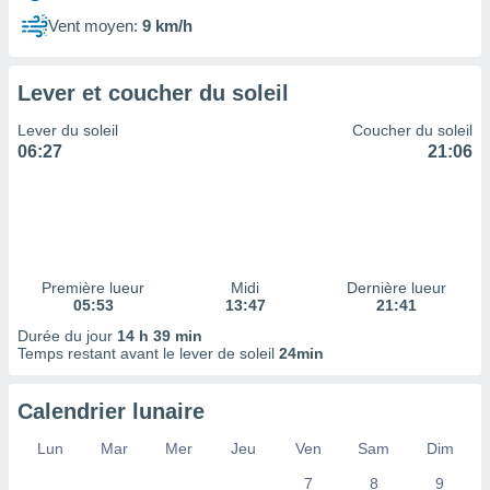
ires
ons le
Vent moyen:
9 km/h
ent des
es
 :
Lever et coucher du soleil
et/ou
Lever du soleil
Coucher du soleil
 à des
06:27
21:06
ions sur
eil,
des
limitées
nner la
, créer
Première lueur
Midi
Dernière lueur
ils pour
05:53
13:47
21:41
ité
Durée du jour
14 h 39 min
lisée,
Temps restant avant le lever de soleil
24min
des
our
nner des
Calendrier lunaire
és
lisées,
Lun
Mar
Mer
Jeu
Ven
Sam
Dim
s profils
7
8
9
enus