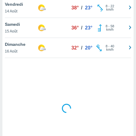
Vendredi
lisé en
8
-
22
38°
/
23°
km/h
 de
14 Août
. Vous
rouver
Samedi
8
-
58
36°
/
23°
km/h
15 Août
ations
re
Dimanche
que de
8
-
40
32°
/
20°
km/h
kies
16 Août
r votre
ement à
ment en
sur le
res des
kies
le au
page de
te web.
MENT,
 les