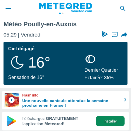
uxois
Météo Pouilly-en-Auxois
e
ntialité
05:29
Vendredi
...
enu de
o.com
Ciel dégagé
o.com) a
16°
aré par
onnels
Dernier Quartier
arantir
Sensation de 16°
Éclairée:
35%
té des
ions
. Vous
Flash info
accéder
Une nouvelle canicule attendue la semaine
e en
prochaine en France !
 les
Téléchargez
GRATUITEMENT
s :
Installer
l’application
Meteored!
r les