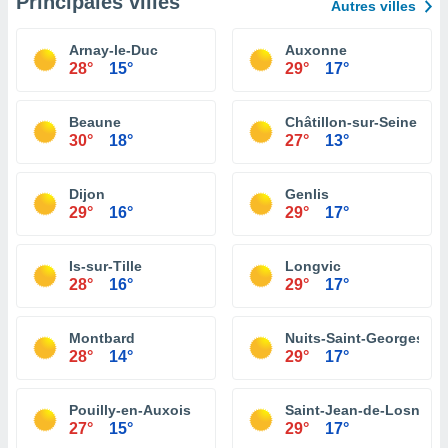
Principales villes
Autres villes
Arnay-le-Duc
Auxonne
28°
15°
29°
17°
Beaune
Châtillon-sur-Seine
30°
18°
27°
13°
Dijon
Genlis
29°
16°
29°
17°
Is-sur-Tille
Longvic
28°
16°
29°
17°
Montbard
Nuits-Saint-Georges
28°
14°
29°
17°
Pouilly-en-Auxois
Saint-Jean-de-Losne
27°
15°
29°
17°