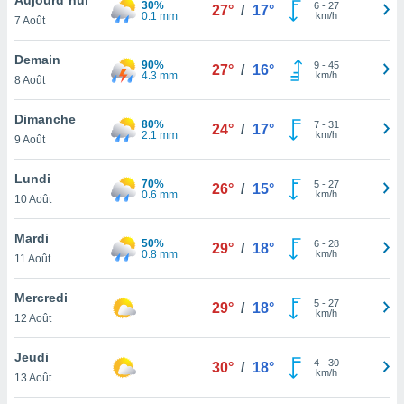
30%
n «
6
-
27
27°
/
17°
0.1 mm
km/h
7 Août
 et
r »,
cédez au
Demain
90%
9
-
45
27°
/
16°
 et vous
4.3 mm
km/h
8 Août
z
ation de
Dimanche
80%
7
-
31
24°
/
17°
2.1 mm
km/h
9 Août
qu'ils
 nous ou
aires,
Lundi
70%
5
-
27
26°
/
15°
0.6 mm
km/h
10 Août
nt de
t
Mardi
50%
6
-
28
er le
29°
/
18°
0.8 mm
km/h
11 Août
ement
te, ainsi
Mercredi
5
-
27
29°
/
18°
km/h
per un
12 Août
écifique
us
Jeudi
4
-
30
de la
30°
/
18°
km/h
13 Août
 et du