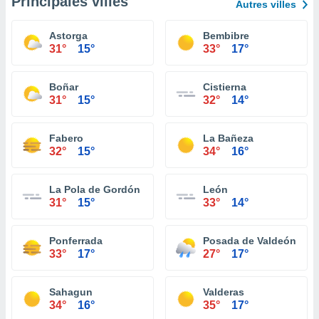
Principales villes
Autres villes
Astorga
Bembibre
31°
15°
33°
17°
Boñar
Cistierna
31°
15°
32°
14°
Fabero
La Bañeza
32°
15°
34°
16°
La Pola de Gordón
León
31°
15°
33°
14°
Ponferrada
Posada de Valdeón
33°
17°
27°
17°
Sahagun
Valderas
34°
16°
35°
17°