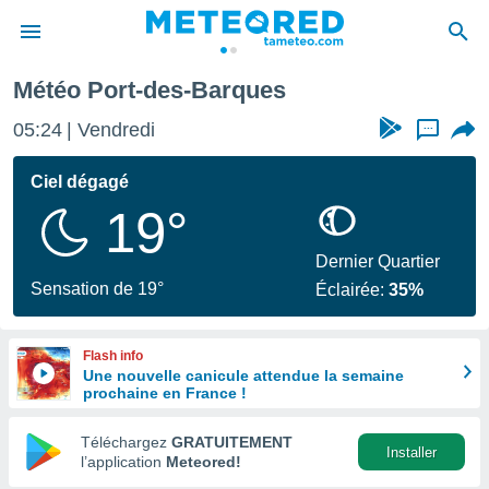
rques
Météo Port-des-Barques
e
ntialité
05:24
Vendredi
...
enu de
o.com
Ciel dégagé
o.com) a
19°
aré par
onnels
Dernier Quartier
arantir
Sensation de 19°
Éclairée:
35%
té des
ions
. Vous
Flash info
accéder
Une nouvelle canicule attendue la semaine
e en
prochaine en France !
 les
Téléchargez
GRATUITEMENT
s :
Installer
l’application
Meteored!
r les