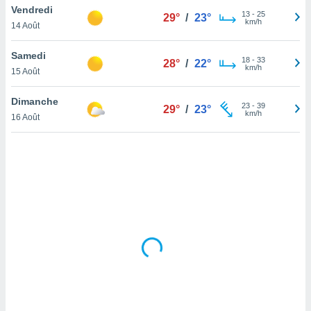
Vendredi
lisé en
13
-
25
29°
/
23°
km/h
 de
14 Août
. Vous
rouver
Samedi
18
-
33
28°
/
22°
km/h
15 Août
ations
re
Dimanche
que de
23
-
39
29°
/
23°
km/h
kies
16 Août
r votre
ement à
ment en
sur le
res des
kies
le au
page de
te web.
MENT,
 les