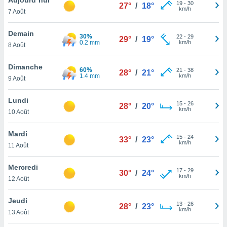
n «
19
-
30
27°
/
18°
km/h
7 Août
 et
r »,
cédez au
Demain
30%
22
-
29
29°
/
19°
 et vous
0.2 mm
km/h
8 Août
z
ation de
Dimanche
60%
21
-
38
28°
/
21°
1.4 mm
km/h
9 Août
qu'ils
 nous ou
aires,
Lundi
15
-
26
28°
/
20°
km/h
10 Août
nt de
t
Mardi
15
-
24
er le
33°
/
23°
km/h
11 Août
ement
te, ainsi
Mercredi
17
-
29
30°
/
24°
km/h
per un
12 Août
écifique
us
Jeudi
13
-
26
de la
28°
/
23°
km/h
13 Août
 et du