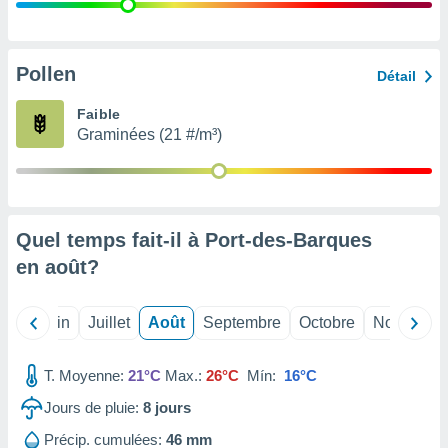
nées
lles sur
d'un
égitime,
Pollen
Détail
vous
vous
Faible
 Pour ce
Graminées (21 #/m³)
ous
etirer
ement
 opposer
Quel temps fait-il à Port-des-Barques
ement
nées à
en
août
?
ment en
 sur «
res
» ou
Mai
Juin
Juillet
Août
Septembre
Octobre
Novembre
e
que de
kies
T. Moyenne:
21°C
Max.:
26°C
Mín:
16°C
ite web.
Jours de pluie:
8
jours
t nos
Précip. cumulées:
46 mm