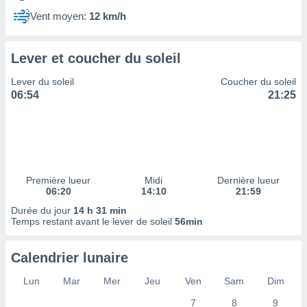
ires
ons le
Vent moyen:
12 km/h
ent des
es
 :
Lever et coucher du soleil
et/ou
Lever du soleil
Coucher du soleil
 à des
06:54
21:25
ions sur
eil,
des
limitées
nner la
, créer
Première lueur
Midi
Dernière lueur
ils pour
06:20
14:10
21:59
ité
Durée du jour
14 h 31 min
lisée,
Temps restant avant le lever de soleil
56min
des
our
nner des
Calendrier lunaire
és
lisées,
Lun
Mar
Mer
Jeu
Ven
Sam
Dim
s profils
7
8
9
enus