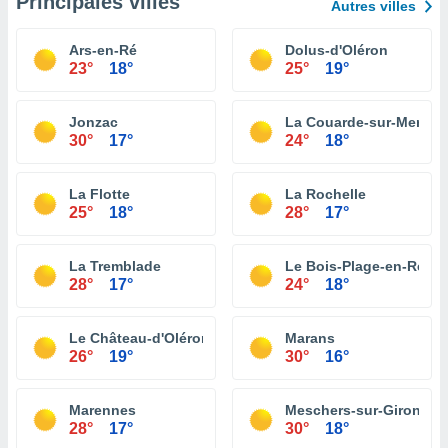
Principales villes
Autres villes
Ars-en-Ré
Dolus-d'Oléron
23°
18°
25°
19°
Jonzac
La Couarde-sur-Mer
30°
17°
24°
18°
La Flotte
La Rochelle
25°
18°
28°
17°
La Tremblade
Le Bois-Plage-en-Ré
28°
17°
24°
18°
Le Château-d'Oléron
Marans
26°
19°
30°
16°
Marennes
Meschers-sur-Gironde
28°
17°
30°
18°