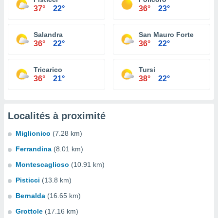
37°
22°
36°
23°
Salandra
San Mauro Forte
36°
22°
36°
22°
Tricarico
Tursi
36°
21°
38°
22°
Localités à proximité
Miglionico
(7.28 km)
Ferrandina
(8.01 km)
Montescaglioso
(10.91 km)
Pisticci
(13.8 km)
Bernalda
(16.65 km)
Grottole
(17.16 km)