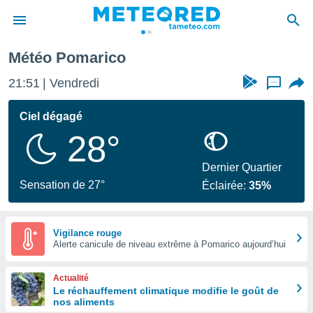
Météo Pomarico
e
ntialité
21:51
Vendredi
...
enu de
o.com
Ciel dégagé
o.com) a
28°
aré par
onnels
Dernier Quartier
arantir
Sensation de 27°
Éclairée:
35%
té des
ions
. Vous
accéder
Vigilance rouge
e en
Alerte canicule de niveau extrême à Pomarico aujourd’hui
 les
Actualité
s :
Le réchauffement climatique modifie le goût de
nos aliments
r les