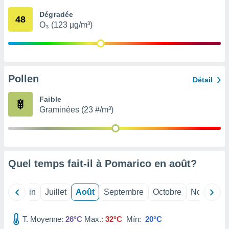
nées
Dégradée
lles sur
48
O₃ (123 µg/m³)
d'un
égitime,
vous
vous
 Pour ce
ous
Pollen
Détail
etirer
Faible
ement
Graminées (23 #/m³)
 opposer
ement
nées à
ment en
 sur «
res
» ou
Quel temps fait-il à Pomarico en
août
?
e
que de
kies
Mai
Juin
Juillet
Août
Septembre
Octobre
Novembre
ite web.
T. Moyenne:
26°C
Max.:
32°C
Mín:
20°C
t nos