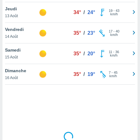
lisé en
Jeudi
 de
19
-
43
34°
/
24°
km/h
13 Août
. Vous
rouver
Vendredi
17
-
40
35°
/
23°
ations
km/h
14 Août
re
que de
Samedi
kies
11
-
36
35°
/
20°
km/h
15 Août
r votre
ement à
ment en
Dimanche
7
-
45
35°
/
19°
sur le
km/h
16 Août
res des
kies
le au
page de
te web.
MENT,
 les