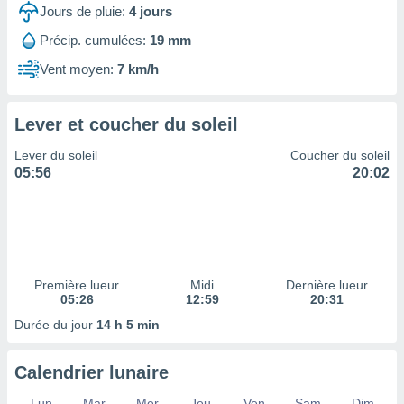
ires
Jours de pluie:
4
jours
ons le
ent des
Précip. cumulées:
19 mm
es
Vent moyen:
7 km/h
 :
et/ou
 à des
Lever et coucher du soleil
ions sur
eil,
Lever du soleil
Coucher du soleil
des
05:56
20:02
limitées
nner la
, créer
ils pour
ité
lisée,
Première lueur
Midi
Dernière lueur
05:26
12:59
20:31
des
our
Durée du jour
14 h 5 min
nner des
és
lisées,
Calendrier lunaire
s profils
enus
Lun
Mar
Mer
Jeu
Ven
Sam
Dim