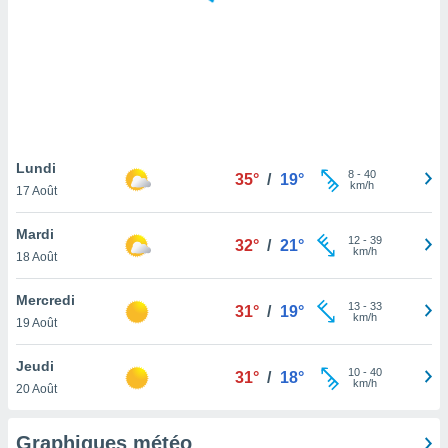
logies
e
s
tez pas
ation de
, vous
z à
à notre
Lundi
8
-
40
35°
/
19°
km/h
17 Août
.com.
 cas,
Mardi
12
-
39
us
32°
/
21°
km/h
18 Août
ns que
s
Mercredi
13
-
33
31°
/
19°
ires
km/h
19 Août
urer la
on sur le
Jeudi
10
-
40
 seront
31°
/
18°
km/h
20 Août
, et que
ies ne
as
Graphiques météo