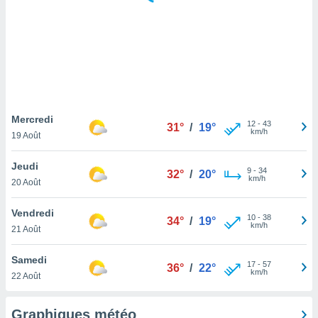
logies
e
s
tez pas
ation de
, vous
z à
à notre
Mercredi
12
-
43
31°
/
19°
km/h
19 Août
.com.
 cas,
Jeudi
9
-
34
us
32°
/
20°
km/h
20 Août
ns que
s
Vendredi
10
-
38
34°
/
19°
ires
km/h
21 Août
urer la
on sur le
Samedi
17
-
57
 seront
36°
/
22°
km/h
22 Août
, et que
ies ne
as
Graphiques météo