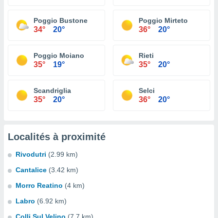
Poggio Bustone
Poggio Mirteto
34°
20°
36°
20°
Poggio Moiano
Rieti
35°
19°
35°
20°
Scandriglia
Selci
35°
20°
36°
20°
Localités à proximité
Rivodutri
(2.99 km)
Cantalice
(3.42 km)
Morro Reatino
(4 km)
Labro
(6.92 km)
Colli Sul Velino
(7.7 km)