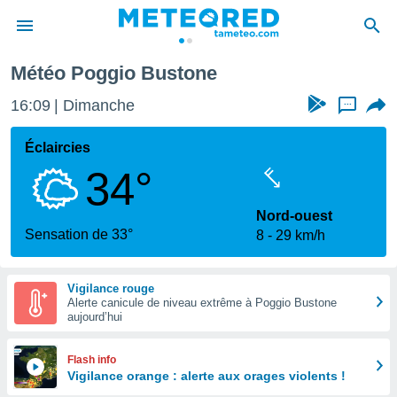
Météo Poggio Bustone
e
ntialité
16:09
Dimanche
...
enu de
o.com
Éclaircies
o.com) a
34°
aré par
onnels
Nord-ouest
arantir
Sensation de 33°
8
29 km/h
té des
ions
. Vous
Vigilance rouge
accéder
Alerte canicule de niveau extrême à Poggio Bustone
e en
aujourd’hui
 les
s :
Flash info
Vigilance orange : alerte aux orages violents !
r les