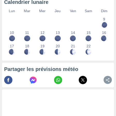
Calendrier lunaire
lisés,
des
Lun
Mar
Mer
Jeu
Ven
Sam
Dim
our
9
nner des
s
lisés,
10
11
12
13
14
15
16
la
ance des
s,
17
18
19
20
21
22
la
ance des
s,
dre les
Partager les prévisions météo
par le
ques ou
inaisons
ées
nt de
tes
,
er et
r les