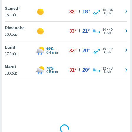
lisé en
Samedi
 de
10
-
34
32°
/
18°
km/h
15 Août
. Vous
rouver
Dimanche
10
-
40
33°
/
21°
ations
km/h
16 Août
re
que de
Lundi
60%
kies
10
-
42
32°
/
20°
0.4 mm
km/h
17 Août
r votre
ement à
ment en
Mardi
70%
12
-
43
31°
/
20°
sur le
0.5 mm
km/h
18 Août
res des
kies
le au
page de
te web.
MENT,
 les