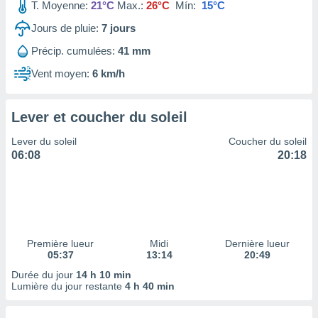
ires
T. Moyenne:
21°C
Max.:
26°C
Mín:
15°C
ons le
Jours de pluie:
7
jours
ent des
es
Précip. cumulées:
41 mm
 :
Vent moyen:
6 km/h
et/ou
 à des
ions sur
eil,
Lever et coucher du soleil
des
Lever du soleil
Coucher du soleil
limitées
06:08
20:18
nner la
, créer
ils pour
ité
lisée,
des
Première lueur
Midi
Dernière lueur
our
05:37
13:14
20:49
nner des
Durée du jour
14 h 10 min
és
Lumière du jour restante
4 h 40 min
lisées,
s profils
enus