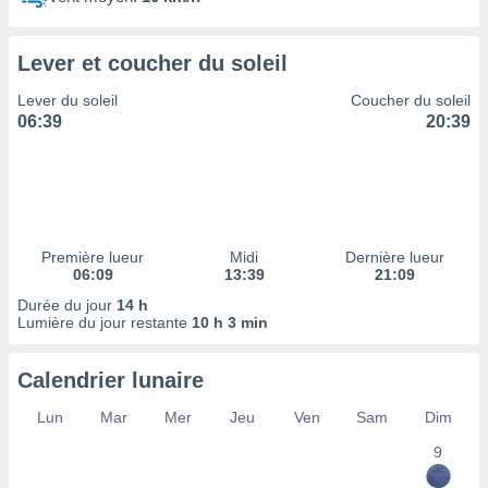
ires
ons le
ent des
Lever et coucher du soleil
es
 :
Lever du soleil
Coucher du soleil
et/ou
06:39
20:39
 à des
ions sur
eil,
des
limitées
Première lueur
Midi
Dernière lueur
nner la
06:09
13:39
21:09
, créer
ils pour
Durée du jour
14 h
ité
Lumière du jour restante
10 h 3 min
lisée,
des
Calendrier lunaire
our
nner des
Lun
Mar
Mer
Jeu
Ven
Sam
Dim
és
lisées,
9
s profils
enus