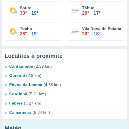
Soure
Tábua
30°
19°
29°
17°
Tocha
Vila Nova de Poiares
26°
19°
30°
18°
Localités à proximité
Cantanhede
(2.39 km)
Ourentã
(2.9 km)
Póvoa da Lomba
(4.36 km)
Cordinhã
(5.21 km)
Febres
(5.27 km)
Camarneira
(5.84 km)
Météo...