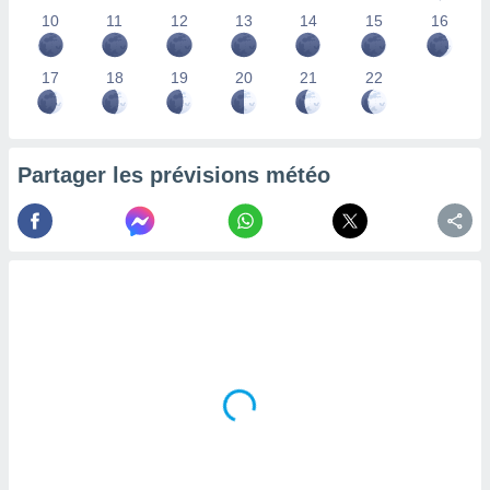
lisés,
10
11
12
13
14
15
16
des
our
17
18
19
20
21
22
nner des
s
lisés,
la
ance des
Partager les prévisions météo
s,
la
ance des
s,
dre les
par le
ques ou
inaisons
ées
nt de
tes
,
er et
r les