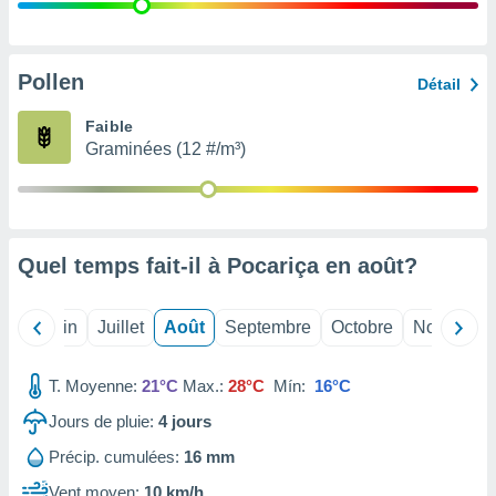
nées
lles sur
d'un
égitime,
Pollen
Détail
vous
vous
Faible
 Pour ce
Graminées (12 #/m³)
ous
etirer
ement
 opposer
Quel temps fait-il à Pocariça en
août
?
ement
nées à
ment en
Mai
Juin
Juillet
Août
Septembre
Octobre
Novembre
 sur «
res
» ou
e
T. Moyenne:
21°C
Max.:
28°C
Mín:
16°C
que de
kies
Jours de pluie:
4
jours
ite web.
Précip. cumulées:
16 mm
t nos
Vent moyen:
10 km/h