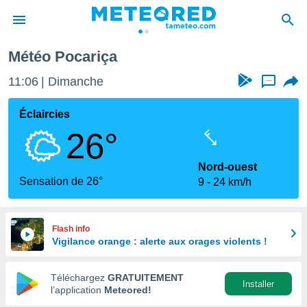
Météo Pocariça
e
ntialité
11:06
Dimanche
...
enu de
o.com
Éclaircies
o.com) a
26°
aré par
onnels
Nord-ouest
arantir
Sensation de 26°
9
24 km/h
té des
ions
. Vous
accéder
Flash info
e en
Vigilance orange : alerte aux orages violents !
 les
Téléchargez
GRATUITEMENT
s :
Installer
l’application
Meteored!
r les