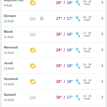
n «
18
-
40
29°
/
19°
km/h
9 Août
 et
r »,
cédez au
Demain
20
-
43
27°
/
17°
 et vous
km/h
10 Août
z
ation de
Mardi
17
-
40
28°
/
18°
km/h
11 Août
qu'ils
 nous ou
aires,
Mercredi
15
-
35
29°
/
19°
km/h
12 Août
nt de
t
Jeudi
15
-
36
er le
29°
/
19°
km/h
13 Août
ement
te, ainsi
Vendredi
18
-
42
28°
/
18°
km/h
per un
14 Août
écifique
us
Samedi
12
-
35
de la
30°
/
17°
km/h
15 Août
 et du