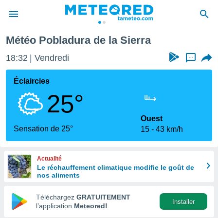
ladura de la Sierra
Météo Pobladura de la Sierra
e
ntialité
18:32
Vendredi
...
enu de
o.com
Éclaircies
o.com) a
25°
aré par
onnels
Ouest
arantir
Sensation de 25°
15
43 km/h
té des
ions
. Vous
Actualité
accéder
Le réchauffement climatique modifie le goût de
e en
nos aliments
 les
Téléchargez
GRATUITEMENT
s :
Installer
l’application
Meteored!
r les