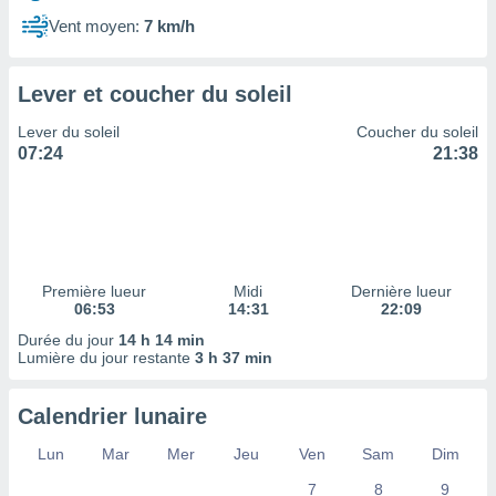
ires
ons le
Vent moyen:
7 km/h
ent des
es
 :
Lever et coucher du soleil
et/ou
Lever du soleil
Coucher du soleil
 à des
07:24
21:38
ions sur
eil,
des
limitées
nner la
, créer
Première lueur
Midi
Dernière lueur
ils pour
06:53
14:31
22:09
ité
Durée du jour
14 h 14 min
lisée,
Lumière du jour restante
3 h 37 min
des
our
nner des
Calendrier lunaire
és
lisées,
Lun
Mar
Mer
Jeu
Ven
Sam
Dim
s profils
7
8
9
enus