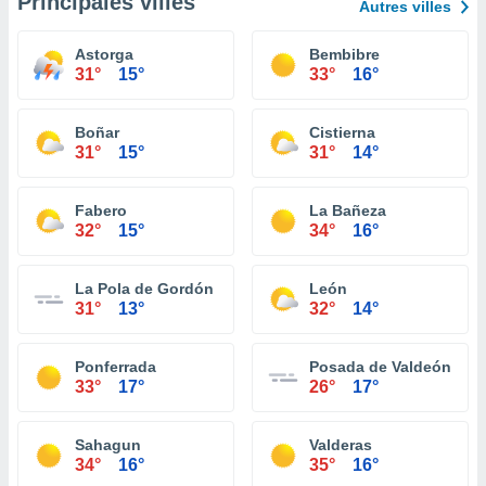
Principales villes
Autres villes
Astorga
Bembibre
31°
15°
33°
16°
Boñar
Cistierna
31°
15°
31°
14°
Fabero
La Bañeza
32°
15°
34°
16°
La Pola de Gordón
León
31°
13°
32°
14°
Ponferrada
Posada de Valdeón
33°
17°
26°
17°
Sahagun
Valderas
34°
16°
35°
16°