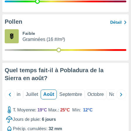
nées
lles sur
d'un
égitime,
Pollen
Détail
vous
vous
Faible
 Pour ce
Graminées (16 #/m³)
ous
etirer
ement
 opposer
Quel temps fait-il à Pobladura de la
ement
nées à
Sierra en
août
?
ment en
 sur «
res
» ou
Mai
Juin
Juillet
Août
Septembre
Octobre
Novembre
e
que de
kies
T. Moyenne:
19°C
Max.:
25°C
Mín:
12°C
ite web.
Jours de pluie:
6
jours
t nos
Précip. cumulées:
32 mm