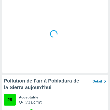
tre
ement,
enaires
s des
 des
nts
 ou des
gies
es pour
 accéder
r des
lles
ue votre
r ce site
Pollution de l'air à Pobladura de
Détail
 IP et
la Sierra aujourd'hui
ifiants
es.
Acceptable
29
O₃ (73 µg/m³)
eurs
traiter