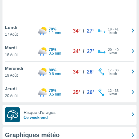
logies
e
s
Lundi
tez pas
70%
19
-
41
34°
/
27°
1.1 mm
km/h
ation de
17 Août
, vous
z à
Mardi
70%
20
-
40
34°
/
27°
à notre
0.5 mm
km/h
18 Août
.com.
Mercredi
 cas,
80%
17
-
36
34°
/
26°
0.6 mm
km/h
us
19 Août
ns que
s
Jeudi
70%
12
-
33
35°
/
26°
0.5 mm
km/h
20 Août
ires
urer la
on sur le
Risque d'orages
 seront
Ce week-end
, et que
ies ne
as
Graphiques météo