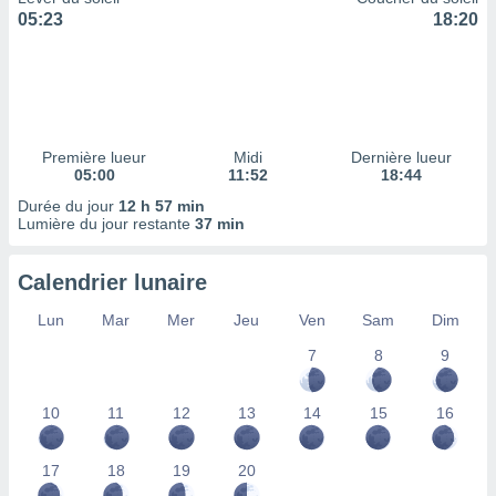
ires
05:23
18:20
ons le
ent des
es
 :
et/ou
 à des
Première lueur
Midi
Dernière lueur
ions sur
05:00
11:52
18:44
eil,
des
Durée du jour
12 h 57 min
limitées
Lumière du jour restante
37 min
nner la
Calendrier lunaire
, créer
ils pour
Lun
Mar
Mer
Jeu
Ven
Sam
Dim
ité
lisée,
7
8
9
des
our
nner des
10
11
12
13
14
15
16
és
lisées,
17
18
19
20
s profils
enus