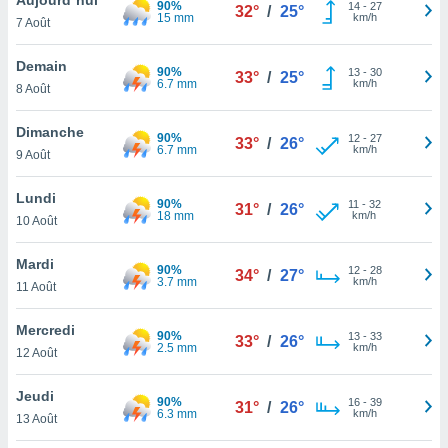
90%
n «
14
-
27
32°
/
25°
15 mm
km/h
7 Août
 et
r »,
cédez au
Demain
90%
13
-
30
33°
/
25°
 et vous
6.7 mm
km/h
8 Août
z
ation de
Dimanche
90%
12
-
27
33°
/
26°
6.7 mm
km/h
9 Août
qu'ils
 nous ou
aires,
Lundi
90%
11
-
32
31°
/
26°
18 mm
km/h
10 Août
nt de
t
Mardi
90%
12
-
28
er le
34°
/
27°
3.7 mm
km/h
11 Août
ement
te, ainsi
Mercredi
90%
13
-
33
33°
/
26°
2.5 mm
km/h
per un
12 Août
écifique
us
Jeudi
90%
16
-
39
de la
31°
/
26°
6.3 mm
km/h
13 Août
 et du