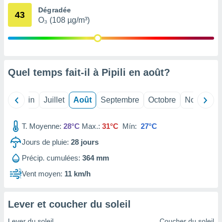
nées
Dégradée
43
lles sur
O₃ (108 µg/m³)
d'un
égitime,
vous
vous
 Pour ce
Quel temps fait-il à Pipili en
août
?
ous
etirer
Mai
Juin
Juillet
Août
Septembre
Octobre
Novembre
ement
 opposer
ement
T. Moyenne:
28°C
Max.:
31°C
Mín:
27°C
nées à
ment en
Jours de pluie:
28
jours
 sur «
res
» ou
Précip. cumulées:
364 mm
e
Vent moyen:
11 km/h
que de
kies
ite web.
Lever et coucher du soleil
t nos
Lever du soleil
Coucher du soleil