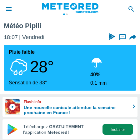
Météo Pipili
e
ntialité
18:07
Vendredi
...
enu de
o.com
Pluie faible
o.com) a
28°
aré par
onnels
40%
arantir
Sensation de 33°
0.1 mm
té des
ions
. Vous
Flash info
accéder
Une nouvelle canicule attendue la semaine
e en
prochaine en France !
 les
Téléchargez
GRATUITEMENT
s :
Installer
l’application
Meteored!
r les