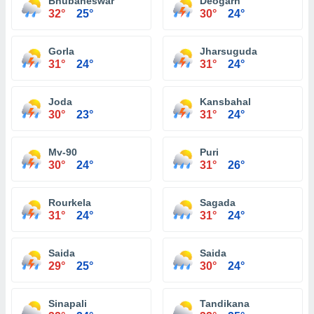
Bhubaneswar
Deogarh
32°
25°
30°
24°
Gorla
Jharsuguda
31°
24°
31°
24°
Joda
Kansbahal
30°
23°
31°
24°
Mv-90
Puri
30°
24°
31°
26°
Rourkela
Sagada
31°
24°
31°
24°
Saida
Saida
29°
25°
30°
24°
Sinapali
Tandikana