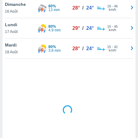
Dimanche
lisé en
80%
19
-
46
28°
/
24°
13 mm
km/h
 de
16 Août
. Vous
rouver
Lundi
80%
15
-
45
29°
/
24°
4.9 mm
km/h
17 Août
ations
re
Mardi
que de
80%
15
-
42
28°
/
24°
3.8 mm
km/h
kies
18 Août
r votre
ement à
ment en
sur le
res des
kies
le au
page de
te web.
MENT,
 les