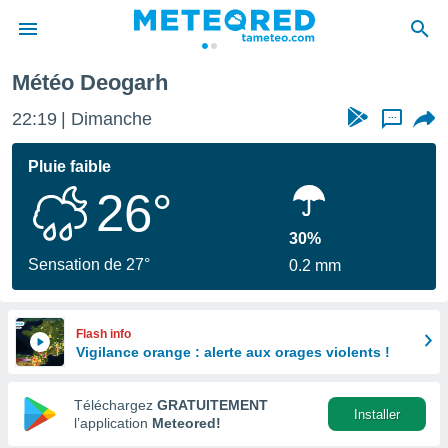
Météo Deogarh
e
ntialité
22:19
Dimanche
...
enu de
o.com
Pluie faible
o.com) a
26°
aré par
onnels
30%
arantir
Sensation de 27°
0.2 mm
té des
ions
. Vous
accéder
Flash info
e en
Vigilance orange : alerte aux orages violents !
 les
Téléchargez
GRATUITEMENT
s :
Installer
l’application
Meteored!
r les