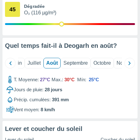
nées
Dégradée
45
lles sur
O₃ (116 µg/m³)
d'un
égitime,
vous
vous
 Pour ce
Quel temps fait-il à Deogarh en
août
?
ous
etirer
Mai
Juin
Juillet
Août
Septembre
Octobre
Novembre
ement
 opposer
ement
T. Moyenne:
27°C
Max.:
30°C
Mín:
25°C
nées à
ment en
Jours de pluie:
28
jours
 sur «
res
» ou
Précip. cumulées:
391 mm
e
Vent moyen:
8 km/h
que de
kies
ite web.
Lever et coucher du soleil
t nos
Lever du soleil
Coucher du soleil