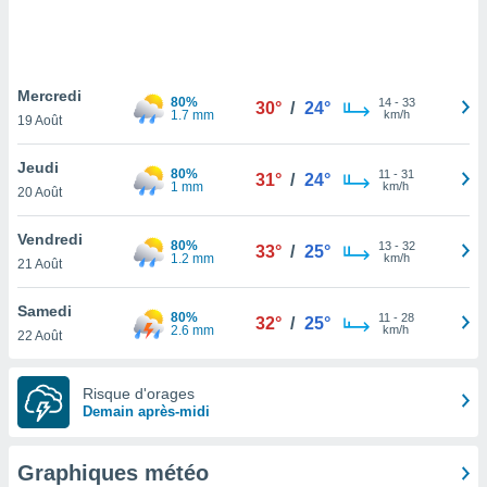
logies
e
s
Mercredi
tez pas
80%
14
-
33
30°
/
24°
1.7 mm
km/h
ation de
19 Août
, vous
z à
Jeudi
80%
11
-
31
31°
/
24°
à notre
1 mm
km/h
20 Août
.com.
Vendredi
 cas,
80%
13
-
32
33°
/
25°
1.2 mm
km/h
us
21 Août
ns que
s
Samedi
80%
11
-
28
32°
/
25°
2.6 mm
km/h
22 Août
ires
urer la
on sur le
Risque d'orages
 seront
Demain après-midi
, et que
ies ne
as
Graphiques météo