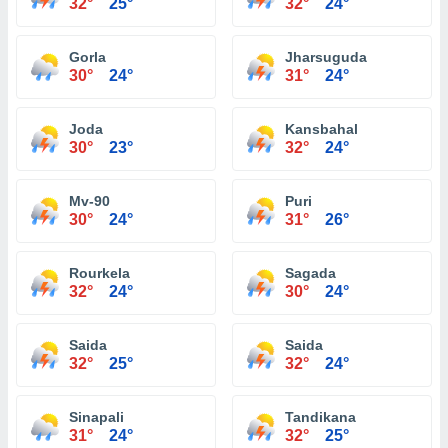
32°
25°
32°
24°
Gorla
Jharsuguda
30°
24°
31°
24°
Joda
Kansbahal
30°
23°
32°
24°
Mv-90
Puri
30°
24°
31°
26°
Rourkela
Sagada
32°
24°
30°
24°
Saida
Saida
32°
25°
32°
24°
Sinapali
Tandikana
31°
24°
32°
25°