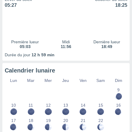
ires
05:27
18:25
ons le
ent des
es
 :
et/ou
 à des
Première lueur
Midi
Dernière lueur
ions sur
05:03
11:56
18:49
eil,
des
Durée du jour
12 h 59 min
limitées
Calendrier lunaire
nner la
, créer
Lun
Mar
Mer
Jeu
Ven
Sam
Dim
ils pour
ité
9
lisée,
des
our
10
11
12
13
14
15
16
nner des
és
lisées,
17
18
19
20
21
22
s profils
enus