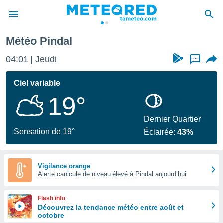
Météo Pindal
e
ntialité
04:01
Jeudi
...
enu de
o.com
Ciel variable
o.com) a
19°
aré par
onnels
Dernier Quartier
arantir
Sensation de 19°
Éclairée:
43%
té des
ions
. Vous
accéder
Vigilance orange
e en
Alerte canicule de niveau élevé à Pindal aujourd’hui
 les
Flash info
s :
Découvrez la tendance météo entre août et
octobre
r les