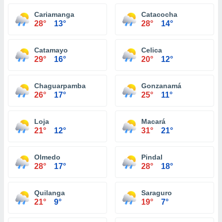
Cariamanga
Catacocha
28°
13°
28°
14°
Catamayo
Celica
29°
16°
20°
12°
Chaguarpamba
Gonzanamá
26°
17°
25°
11°
Loja
Macará
21°
12°
31°
21°
Olmedo
Pindal
28°
17°
28°
18°
Quilanga
Saraguro
21°
9°
19°
7°