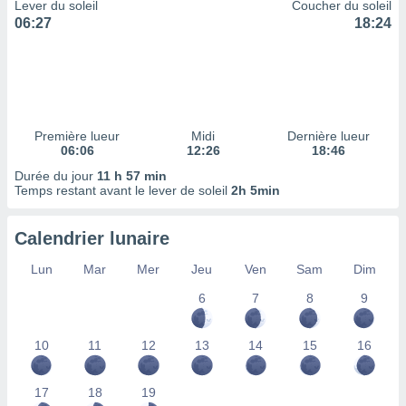
ires
Lever du soleil
Coucher du soleil
ons le
06:27
18:24
ent des
es
 :
et/ou
 à des
ions sur
Première lueur
Midi
Dernière lueur
eil,
06:06
12:26
18:46
des
Durée du jour
11 h 57 min
limitées
Temps restant avant le lever de soleil
2h 5min
nner la
, créer
Calendrier lunaire
ils pour
ité
Lun
Mar
Mer
Jeu
Ven
Sam
Dim
lisée,
6
7
8
9
des
our
nner des
10
11
12
13
14
15
16
és
lisées,
s profils
17
18
19
enus