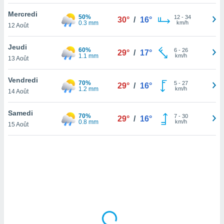
lisé en
Mercredi
 de
50%
12
-
34
30°
/
16°
0.3 mm
km/h
12 Août
. Vous
rouver
Jeudi
60%
6
-
26
29°
/
17°
ations
1.1 mm
km/h
13 Août
re
que de
Vendredi
70%
kies
5
-
27
29°
/
16°
1.2 mm
km/h
14 Août
r votre
ement à
ment en
Samedi
70%
7
-
30
29°
/
16°
sur le
0.8 mm
km/h
15 Août
res des
kies
le au
page de
te web.
MENT,
 les