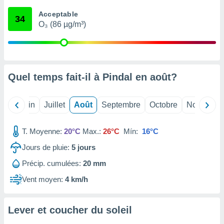
nées
Acceptable
lles sur
34
O₃ (86 µg/m³)
d'un
égitime,
vous
vous
 Pour ce
ous
Quel temps fait-il à Pindal en
août
?
etirer
ement
Mai
Juin
Juillet
Août
Septembre
Octobre
Novembre
 opposer
ement
nées à
T. Moyenne:
20°C
Max.:
26°C
Mín:
16°C
ment en
Jours de pluie:
5
jours
 sur «
res
» ou
Précip. cumulées:
20 mm
e
que de
Vent moyen:
4 km/h
kies
ite web.
Lever et coucher du soleil
t nos