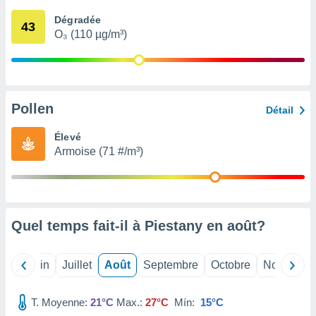
nées
Dégradée
lles sur
43
O₃ (110 µg/m³)
d'un
égitime,
vous
vous
 Pour ce
ous
Pollen
Détail
etirer
Élevé
ement
Armoise (71 #/m³)
 opposer
ement
nées à
ment en
 sur «
res
» ou
Quel temps fait-il à Piestany en
août
?
e
que de
kies
Mai
Juin
Juillet
Août
Septembre
Octobre
Novembre
ite web.
T. Moyenne:
21°C
Max.:
27°C
Mín:
15°C
t nos