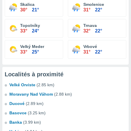
Skalica
Smolenice
30°
21°
31°
22°
Topolníky
Trnava
33°
24°
32°
22°
Velký Meder
Vrbové
33°
25°
31°
22°
Localités à proximité
Velké Orviste
(2.85 km)
Moravany Nad Váhom
(2.88 km)
Ducové
(2.89 km)
Basovce
(3.25 km)
Banka
(3.99 km)