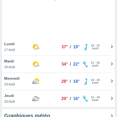
logies
e
s
tez pas
ation de
, vous
z à
à notre
Lundi
18
-
42
37°
/
19°
km/h
17 Août
.com.
 cas,
Mardi
12
-
50
us
34°
/
22°
km/h
18 Août
ns que
s
Mercredi
16
-
43
28°
/
18°
ires
km/h
19 Août
urer la
on sur le
Jeudi
21
-
44
 seront
20°
/
16°
km/h
20 Août
, et que
ies ne
as
Graphiques météo