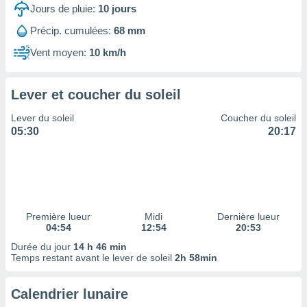
ires
Jours de pluie:
10
jours
ons le
ent des
Précip. cumulées:
68 mm
es
Vent moyen:
10 km/h
 :
et/ou
 à des
Lever et coucher du soleil
ions sur
eil,
Lever du soleil
Coucher du soleil
des
05:30
20:17
limitées
nner la
, créer
ils pour
ité
lisée,
Première lueur
Midi
Dernière lueur
04:54
12:54
20:53
des
our
Durée du jour
14 h 46 min
nner des
Temps restant avant le lever de soleil
2h 58min
és
lisées,
Calendrier lunaire
s profils
enus