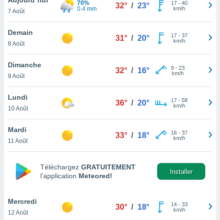
70%
n «
17
-
40
32°
/
23°
0.4 mm
km/h
7 Août
 et
r »,
cédez au
Demain
17
-
37
31°
/
20°
 et vous
km/h
8 Août
z
ation de
Dimanche
9
-
23
32°
/
16°
km/h
9 Août
qu'ils
 nous ou
aires,
Lundi
17
-
58
36°
/
20°
km/h
10 Août
nt de
t
Mardi
16
-
37
er le
33°
/
18°
km/h
11 Août
ement
te, ainsi
Téléchargez
GRATUITEMENT
per un
Installer
l’application
Meteored!
écifique
us
de la
Mercredi
14
-
33
30°
/
18°
 et du
km/h
12 Août