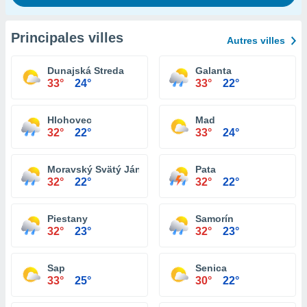
Principales villes
Autres villes
Dunajská Streda
Galanta
33°
24°
33°
22°
Hlohovec
Mad
32°
22°
33°
24°
Moravský Svätý Ján
Pata
32°
22°
32°
22°
Piestany
Samorín
32°
23°
32°
23°
Sap
Senica
33°
25°
30°
22°