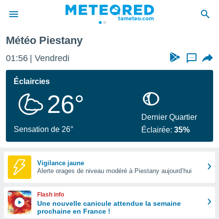
Météo Piestany
e
ntialité
01:56
Vendredi
...
enu de
o.com
Éclaircies
o.com) a
26°
aré par
onnels
Dernier Quartier
arantir
Sensation de 26°
Éclairée:
35%
té des
ions
. Vous
accéder
Vigilance jaune
e en
Alerte orages de niveau modéré à Piestany aujourd’hui
 les
Flash info
s :
Une nouvelle canicule attendue la semaine
prochaine en France !
r les