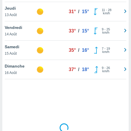
lisé en
Jeudi
 de
11
-
28
31°
/
15°
km/h
13 Août
. Vous
rouver
Vendredi
9
-
25
33°
/
15°
ations
km/h
14 Août
re
que de
Samedi
kies
7
-
19
35°
/
16°
km/h
15 Août
r votre
ement à
ment en
Dimanche
9
-
26
37°
/
18°
sur le
km/h
16 Août
res des
kies
le au
page de
te web.
MENT,
 les