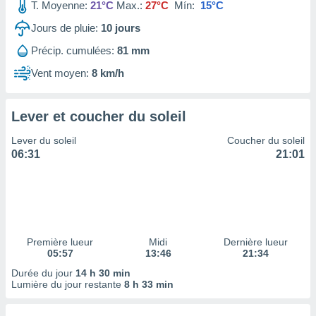
ires
T. Moyenne:
21°C
Max.:
27°C
Mín:
15°C
ons le
Jours de pluie:
10
jours
ent des
es
Précip. cumulées:
81 mm
 :
Vent moyen:
8 km/h
et/ou
 à des
ions sur
eil,
Lever et coucher du soleil
des
Lever du soleil
Coucher du soleil
limitées
06:31
21:01
nner la
, créer
ils pour
ité
lisée,
des
Première lueur
Midi
Dernière lueur
our
05:57
13:46
21:34
nner des
Durée du jour
14 h 30 min
és
Lumière du jour restante
8 h 33 min
lisées,
s profils
enus