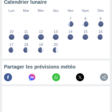
Calendrier lunaire
lisés,
des
Lun
Mar
Mer
Jeu
Ven
Sam
Dim
our
7
8
9
nner des
s
lisés,
10
11
12
13
14
15
16
la
ance des
s,
17
18
19
20
la
ance des
s,
dre les
Partager les prévisions météo
par le
ques ou
inaisons
ées
nt de
tes
,
er et
r les