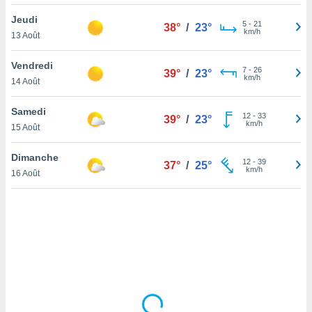
lisé en
Jeudi
 de
5
-
21
38°
/
23°
km/h
13 Août
. Vous
rouver
Vendredi
7
-
26
39°
/
23°
ations
km/h
14 Août
re
que de
Samedi
kies
12
-
33
39°
/
23°
km/h
15 Août
r votre
ement à
ment en
Dimanche
12
-
39
37°
/
25°
sur le
km/h
16 Août
res des
kies
le au
page de
te web.
MENT,
 les