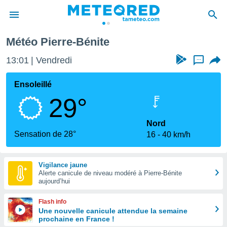
Météo Pierre-Bénite
e
ntialité
13:01
Vendredi
...
enu de
o.com
Ensoleillé
o.com) a
29°
aré par
onnels
Nord
arantir
Sensation de 28°
16
40 km/h
té des
ions
. Vous
Vigilance jaune
accéder
Alerte canicule de niveau modéré à Pierre-Bénite
e en
aujourd’hui
 les
Flash info
s :
Une nouvelle canicule attendue la semaine
prochaine en France !
r les