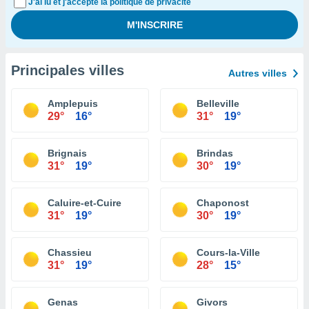
J'ai lu et j'accepte la politique de privacité
Principales villes
Autres villes
Amplepuis
Belleville
29°
16°
31°
19°
Brignais
Brindas
31°
19°
30°
19°
Caluire-et-Cuire
Chaponost
31°
19°
30°
19°
Chassieu
Cours-la-Ville
31°
19°
28°
15°
Genas
Givors