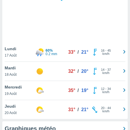
logies
e
s
tez pas
ation de
, vous
z à
à notre
Lundi
60%
16
-
45
33°
/
21°
0.2 mm
km/h
17 Août
.com.
 cas,
Mardi
14
-
37
us
32°
/
20°
km/h
18 Août
ns que
s
Mercredi
12
-
34
35°
/
19°
ires
km/h
19 Août
urer la
on sur le
Jeudi
20
-
44
 seront
31°
/
21°
km/h
20 Août
, et que
ies ne
as
Graphiques météo