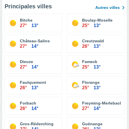
Principales villes
Autres villes
Bitche
Boulay-Moselle
27°
13°
25°
13°
Château-Salins
Creutzwald
27°
14°
26°
13°
Dieuze
Fameck
27°
14°
25°
13°
Faulquemont
Florange
26°
13°
25°
13°
Forbach
Freyming-Merlebach
26°
14°
27°
14°
Gros-Réderching
Guénange