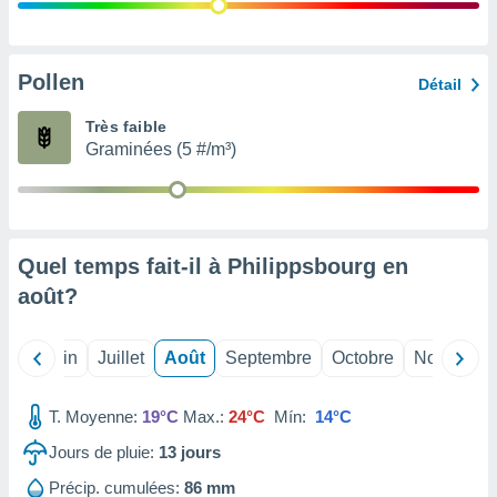
nées
lles sur
d'un
égitime,
Pollen
Détail
vous
vous
Très faible
 Pour ce
Graminées (5 #/m³)
ous
etirer
ement
 opposer
Quel temps fait-il à Philippsbourg en
ement
nées à
août
?
ment en
 sur «
res
» ou
Mai
Juin
Juillet
Août
Septembre
Octobre
Novembre
e
que de
kies
T. Moyenne:
19°C
Max.:
24°C
Mín:
14°C
ite web.
Jours de pluie:
13
jours
t nos
Précip. cumulées:
86 mm