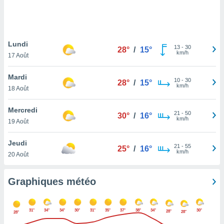
logies
e
s
Lundi
tez pas
13
-
30
28°
/
15°
km/h
ation de
17 Août
, vous
z à
Mardi
10
-
30
28°
/
15°
à notre
km/h
18 Août
.com.
Mercredi
 cas,
21
-
50
30°
/
16°
km/h
us
19 Août
ns que
s
Jeudi
21
-
55
25°
/
16°
km/h
20 Août
ires
urer la
on sur le
Graphiques météo
 seront
, et que
ies ne
31°
34°
34°
30°
31°
35°
37°
38°
34°
30°
28°
28°
28°
as