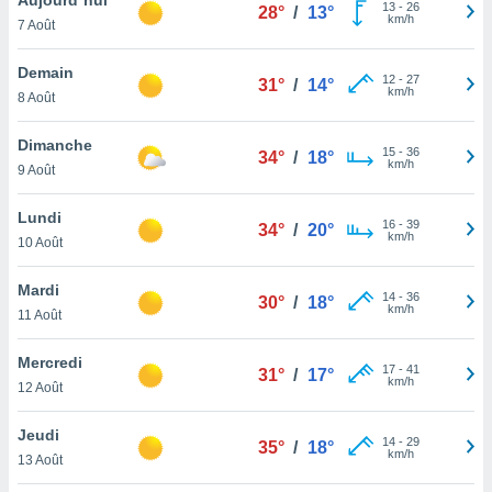
n «
13
-
26
28°
/
13°
km/h
7 Août
 et
r »,
cédez au
Demain
12
-
27
31°
/
14°
 et vous
km/h
8 Août
z
ation de
Dimanche
15
-
36
34°
/
18°
km/h
9 Août
qu'ils
 nous ou
aires,
Lundi
16
-
39
34°
/
20°
km/h
10 Août
nt de
t
Mardi
14
-
36
er le
30°
/
18°
km/h
11 Août
ement
te, ainsi
Mercredi
17
-
41
31°
/
17°
km/h
per un
12 Août
écifique
us
Jeudi
14
-
29
de la
35°
/
18°
km/h
13 Août
 et du