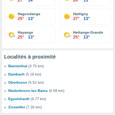
27°
14°
26°
13°
Hagondange
Hattigny
25°
13°
27°
13°
Hayange
Hettange-Grande
25°
13°
25°
13°
Localités à proximité
Baerenthal
(3.75 km)
Dambach
(5.16 km)
Oberbronn
(5.52 km)
Niederbronn-les-Bains
(6.58 km)
Eguelshardt
(6.77 km)
Zinswiller
(7.26 km)