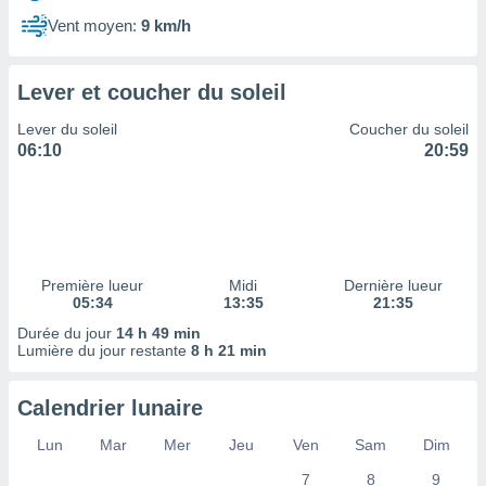
ires
ons le
Vent moyen:
9 km/h
ent des
es
 :
Lever et coucher du soleil
et/ou
Lever du soleil
Coucher du soleil
 à des
06:10
20:59
ions sur
eil,
des
limitées
nner la
, créer
Première lueur
Midi
Dernière lueur
ils pour
05:34
13:35
21:35
ité
Durée du jour
14 h 49 min
lisée,
Lumière du jour restante
8 h 21 min
des
our
nner des
Calendrier lunaire
és
lisées,
Lun
Mar
Mer
Jeu
Ven
Sam
Dim
s profils
7
8
9
enus