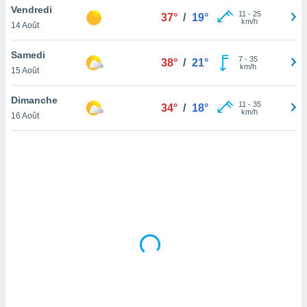
Vendredi
lisé en
11
-
25
37°
/
19°
km/h
 de
14 Août
. Vous
rouver
Samedi
7
-
35
38°
/
21°
km/h
15 Août
ations
re
Dimanche
que de
11
-
35
34°
/
18°
km/h
kies
16 Août
r votre
ement à
ment en
sur le
res des
kies
le au
page de
te web.
MENT,
 les