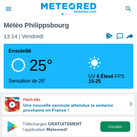
Météo Philippsbourg
e
ntialité
13:14
Vendredi
...
enu de
o.com
Ensoleillé
o.com) a
25°
aré par
onnels
UV
6 Élevé
FPS
arantir
Sensation de 26°
15-25
té des
ions
. Vous
Flash info
accéder
Une nouvelle canicule attendue la semaine
e en
prochaine en France !
 les
Téléchargez
GRATUITEMENT
s :
Installer
l’application
Meteored!
r les