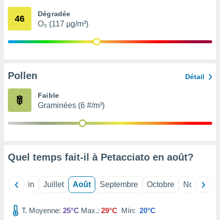
nées
Dégradée
lles sur
46
O₃ (117 µg/m³)
d'un
égitime,
vous
vous
 Pour ce
ous
Pollen
Détail
etirer
Faible
ement
Graminées (6 #/m³)
 opposer
ement
nées à
ment en
 sur «
res
» ou
Quel temps fait-il à Petacciato en
août
?
e
que de
kies
Mai
Juin
Juillet
Août
Septembre
Octobre
Novembre
ite web.
T. Moyenne:
25°C
Max.:
29°C
Mín:
20°C
t nos