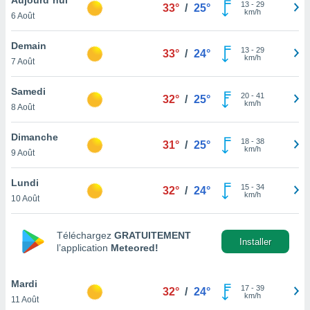
n «
13
-
29
33°
/
25°
km/h
6 Août
 et
r »,
cédez au
Demain
13
-
29
33°
/
24°
 et vous
km/h
7 Août
z
ation de
Samedi
20
-
41
32°
/
25°
km/h
8 Août
qu'ils
 nous ou
aires,
Dimanche
18
-
38
31°
/
25°
km/h
9 Août
nt de
t
Lundi
15
-
34
er le
32°
/
24°
km/h
10 Août
ement
te, ainsi
Téléchargez
GRATUITEMENT
per un
Installer
l’application
Meteored!
écifique
us
de la
Mardi
17
-
39
32°
/
24°
 et du
km/h
11 Août