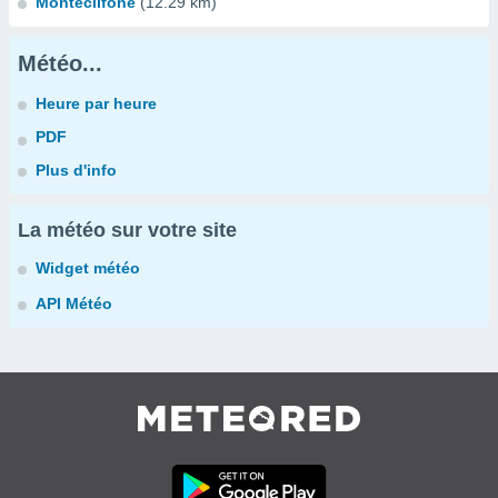
Montecilfone
(12.29 km)
Météo...
Heure par heure
PDF
Plus d'info
La météo sur votre site
Widget météo
API Météo