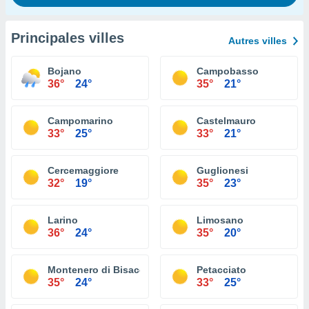
Principales villes
Autres villes
Bojano
Campobasso
36°
24°
35°
21°
Campomarino
Castelmauro
33°
25°
33°
21°
Cercemaggiore
Guglionesi
32°
19°
35°
23°
Larino
Limosano
36°
24°
35°
20°
Montenero di Bisaccia
Petacciato
35°
24°
33°
25°