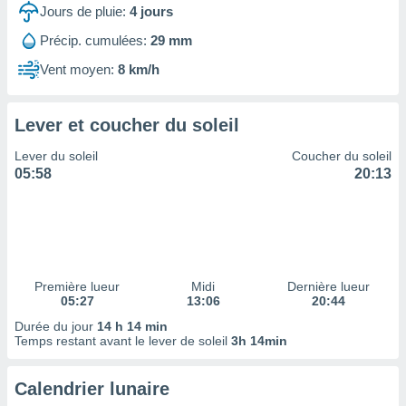
ires
Jours de pluie:
4
jours
ons le
ent des
Précip. cumulées:
29 mm
es
Vent moyen:
8 km/h
 :
et/ou
 à des
Lever et coucher du soleil
ions sur
eil,
Lever du soleil
Coucher du soleil
des
05:58
20:13
limitées
nner la
, créer
ils pour
ité
lisée,
Première lueur
Midi
Dernière lueur
05:27
13:06
20:44
des
our
Durée du jour
14 h 14 min
nner des
Temps restant avant le lever de soleil
3h 14min
és
lisées,
Calendrier lunaire
s profils
enus