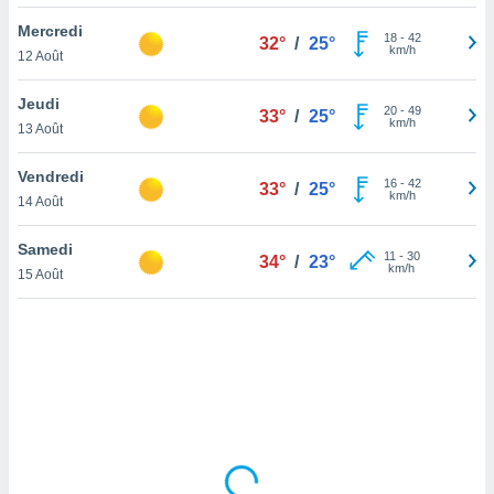
lisé en
Mercredi
 de
18
-
42
32°
/
25°
km/h
12 Août
. Vous
rouver
Jeudi
20
-
49
33°
/
25°
ations
km/h
13 Août
re
que de
Vendredi
kies
16
-
42
33°
/
25°
km/h
14 Août
r votre
ement à
ment en
Samedi
11
-
30
34°
/
23°
sur le
km/h
15 Août
res des
kies
le au
page de
te web.
MENT,
 les