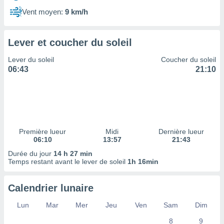
ires
ons le
Vent moyen:
9 km/h
ent des
es
 :
Lever et coucher du soleil
et/ou
Lever du soleil
Coucher du soleil
 à des
06:43
21:10
ions sur
eil,
des
limitées
nner la
, créer
Première lueur
Midi
Dernière lueur
ils pour
06:10
13:57
21:43
ité
Durée du jour
14 h 27 min
lisée,
Temps restant avant le lever de soleil
1h 16min
des
our
nner des
Calendrier lunaire
és
lisées,
Lun
Mar
Mer
Jeu
Ven
Sam
Dim
s profils
8
9
enus