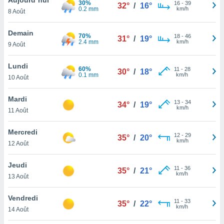
30%
n «
16
-
39
32°
/
16°
0.2 mm
km/h
8 Août
 et
r »,
cédez au
Demain
70%
18
-
46
31°
/
19°
 et vous
2.4 mm
km/h
9 Août
z
ation de
Lundi
60%
11
-
28
30°
/
18°
0.1 mm
km/h
10 Août
qu'ils
 nous ou
aires,
Mardi
13
-
34
34°
/
19°
km/h
11 Août
nt de
t
Mercredi
12
-
29
er le
35°
/
20°
km/h
12 Août
ement
te, ainsi
Jeudi
11
-
36
35°
/
21°
km/h
per un
13 Août
écifique
us
Vendredi
11
-
33
de la
35°
/
22°
km/h
14 Août
 et du