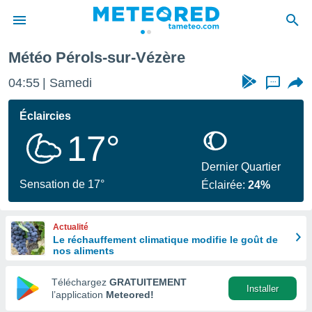
ols-sur-Vézère
Météo Pérols-sur-Vézère
e
ntialité
04:55
Samedi
...
enu de
o.com
Éclaircies
o.com) a
17°
aré par
onnels
Dernier Quartier
arantir
Sensation de 17°
Éclairée:
24%
té des
ions
. Vous
Actualité
accéder
Le réchauffement climatique modifie le goût de
e en
nos aliments
 les
Téléchargez
GRATUITEMENT
s :
Installer
l’application
Meteored!
r les