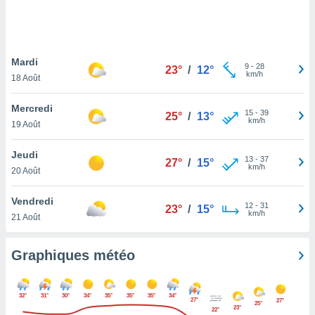
logies
e
s
Mardi
tez pas
9
-
28
23°
/
12°
km/h
ation de
18 Août
, vous
z à
Mercredi
15
-
39
25°
/
13°
à notre
km/h
19 Août
.com.
Jeudi
 cas,
13
-
37
27°
/
15°
km/h
us
20 Août
ns que
s
Vendredi
12
-
31
23°
/
15°
km/h
21 Août
ires
urer la
on sur le
Graphiques météo
 seront
, et que
ies ne
32°
31°
30°
34°
35°
35°
35°
34°
27°
27°
as
25°
23°
22°