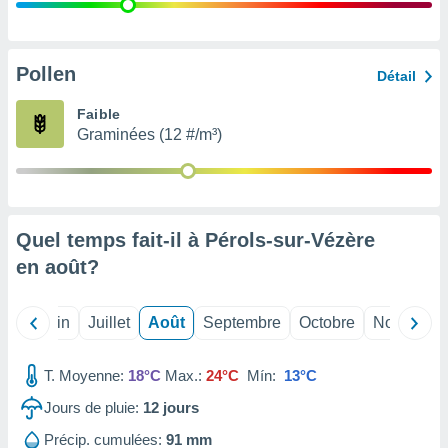
nées
lles sur
d'un
égitime,
Pollen
Détail
vous
vous
Faible
 Pour ce
Graminées (12 #/m³)
ous
etirer
ement
 opposer
Quel temps fait-il à Pérols-sur-Vézère
ement
nées à
en
août
?
ment en
 sur «
res
» ou
Mai
Juin
Juillet
Août
Septembre
Octobre
Novembre
e
que de
kies
T. Moyenne:
18°C
Max.:
24°C
Mín:
13°C
ite web.
Jours de pluie:
12
jours
t nos
Précip. cumulées:
91 mm