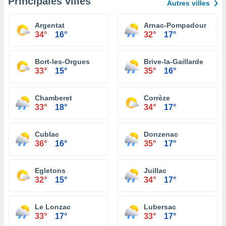
Principales villes
Autres villes
Argentat
Arnac-Pompadour
34°
16°
32°
17°
Bort-les-Orgues
Brive-la-Gaillarde
33°
15°
35°
16°
Chamberet
Corrèze
33°
18°
34°
17°
Cublac
Donzenac
36°
16°
35°
17°
Egletons
Juillac
32°
15°
34°
17°
Le Lonzac
Lubersac
33°
17°
33°
17°