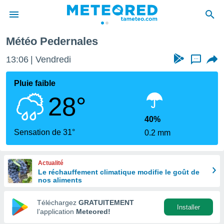
Météo Pedernales
e
ntialité
13:06
Vendredi
...
enu de
o.com
Pluie faible
o.com) a
28°
aré par
onnels
40%
arantir
Sensation de 31°
0.2 mm
té des
ions
. Vous
Actualité
accéder
Le réchauffement climatique modifie le goût de
e en
nos aliments
 les
Téléchargez
GRATUITEMENT
s :
Installer
l’application
Meteored!
r les