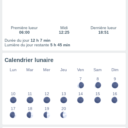
ires
ons le
ent des
es
 :
Première lueur
Midi
Dernière lueur
et/ou
06:00
12:25
18:51
 à des
Durée du jour
12 h 7 min
ions sur
Lumière du jour restante
5 h 45 min
eil,
des
limitées
Calendrier lunaire
nner la
Lun
Mar
Mer
Jeu
Ven
Sam
Dim
, créer
ils pour
7
8
9
ité
lisée,
10
11
12
13
14
15
16
des
our
nner des
17
18
19
20
és
lisées,
s profils
enus