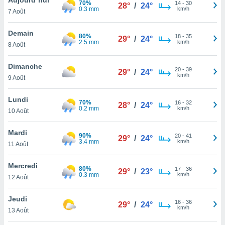
70%
n «
14
-
30
28°
/
24°
0.3 mm
km/h
7 Août
 et
r »,
cédez au
Demain
80%
18
-
35
29°
/
24°
 et vous
2.5 mm
km/h
8 Août
z
ation de
Dimanche
20
-
39
29°
/
24°
km/h
9 Août
qu'ils
 nous ou
aires,
Lundi
70%
16
-
32
28°
/
24°
0.2 mm
km/h
10 Août
nt de
t
Mardi
90%
20
-
41
er le
29°
/
24°
3.4 mm
km/h
11 Août
ement
te, ainsi
Mercredi
80%
17
-
36
29°
/
23°
0.3 mm
km/h
per un
12 Août
écifique
us
Jeudi
16
-
36
de la
29°
/
24°
km/h
13 Août
 et du