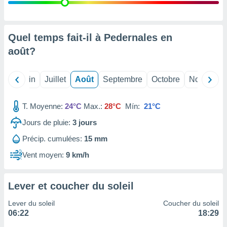
nées
lles sur
d'un
égitime,
Quel temps fait-il à Pedernales en
vous
août
?
vous
 Pour ce
ous
Mai
Juin
Juillet
Août
Septembre
Octobre
Novembre
etirer
ement
T. Moyenne:
24°C
Max.:
28°C
Mín:
21°C
 opposer
ement
Jours de pluie:
3
jours
nées à
Précip. cumulées:
15 mm
ment en
 sur «
Vent moyen:
9 km/h
res
» ou
e
que de
Lever et coucher du soleil
kies
ite web.
Lever du soleil
Coucher du soleil
06:22
18:29
t nos