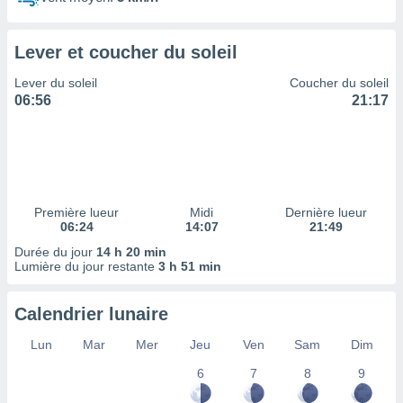
ires
ons le
ent des
Lever et coucher du soleil
es
 :
Lever du soleil
Coucher du soleil
et/ou
06:56
21:17
 à des
ions sur
eil,
des
limitées
Première lueur
Midi
Dernière lueur
nner la
06:24
14:07
21:49
, créer
ils pour
Durée du jour
14 h 20 min
ité
Lumière du jour restante
3 h 51 min
lisée,
des
Calendrier lunaire
our
nner des
Lun
Mar
Mer
Jeu
Ven
Sam
Dim
és
lisées,
6
7
8
9
s profils
enus