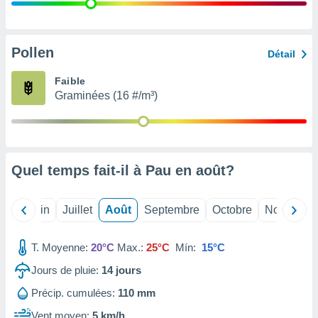
nées
lles sur
d'un
égitime,
Pollen
Détail
vous
vous
Faible
 Pour ce
Graminées (16 #/m³)
ous
etirer
ement
 opposer
Quel temps fait-il à Pau en
août
?
ement
nées à
ment en
Mai
Juin
Juillet
Août
Septembre
Octobre
Novembre
 sur «
res
» ou
e
T. Moyenne:
20°C
Max.:
25°C
Mín:
15°C
que de
kies
Jours de pluie:
14
jours
ite web.
Précip. cumulées:
110 mm
t nos
Vent moyen:
5 km/h