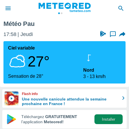
Météo Pau
e
ntialité
17:58
Jeudi
...
enu de
o.com
Ciel variable
o.com) a
27°
aré par
onnels
Nord
arantir
Sensation de 28°
3
13 km/h
té des
ions
. Vous
Flash info
accéder
Une nouvelle canicule attendue la semaine
e en
prochaine en France !
 les
Téléchargez
GRATUITEMENT
s :
Installer
l’application
Meteored!
r les