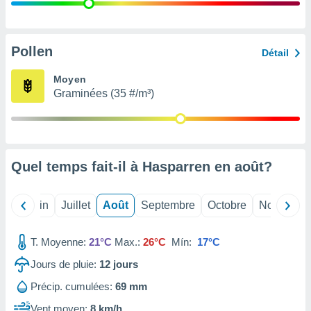
nées
lles sur
d'un
égitime,
Pollen
Détail
vous
vous
Moyen
 Pour ce
Graminées (35 #/m³)
ous
etirer
ement
 opposer
Quel temps fait-il à Hasparren en
août
?
ement
nées à
ment en
Mai
Juin
Juillet
Août
Septembre
Octobre
Novembre
 sur «
res
» ou
e
T. Moyenne:
21°C
Max.:
26°C
Mín:
17°C
que de
kies
Jours de pluie:
12
jours
ite web.
Précip. cumulées:
69 mm
t nos
Vent moyen:
8 km/h