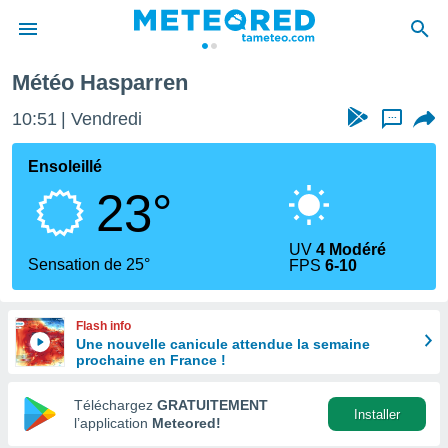
n
Météo Hasparren
e
ntialité
10:51
Vendredi
...
enu de
o.com
Ensoleillé
o.com) a
23°
aré par
onnels
UV
4 Modéré
arantir
Sensation de 25°
FPS
6-10
té des
ions
. Vous
Flash info
accéder
Une nouvelle canicule attendue la semaine
e en
prochaine en France !
 les
Téléchargez
GRATUITEMENT
s :
Installer
l’application
Meteored!
r les