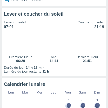
ires
ons le
ent des
Lever et coucher du soleil
es
 :
Lever du soleil
Coucher du soleil
et/ou
07:01
21:19
 à des
ions sur
eil,
des
limitées
Première lueur
Midi
Dernière lueur
nner la
06:29
14:11
21:51
, créer
ils pour
Durée du jour
14 h 18 min
ité
Lumière du jour restante
11 h
lisée,
des
Calendrier lunaire
our
nner des
Lun
Mar
Mer
Jeu
Ven
Sam
Dim
és
lisées,
7
8
9
s profils
enus