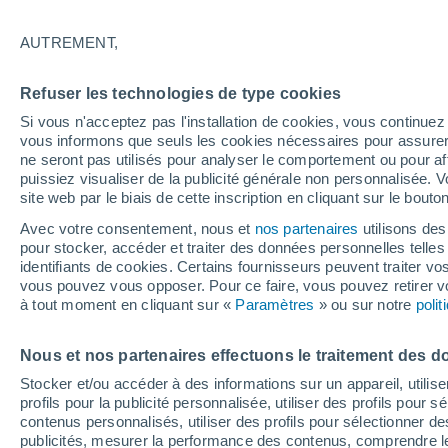
25°
AUTREMENT,
40%
Refuser les technologies de type cookies
Sensation de 25°
0.5 mm
Si vous n'acceptez pas l'installation de cookies, vous continu
vous informons que seuls les cookies nécessaires pour assurer la
ne seront pas utilisés pour analyser le comportement ou pour af
puissiez visualiser de la publicité générale non personnalisée. V
Flash info
site web par le biais de cette inscription en cliquant sur le bouto
Découvrez la tendance météo entre août et oc
Avec votre consentement, nous et
nos partenaires
utilisons des
pour stocker, accéder et traiter des données personnelles telles 
Météo 1 - 7 jours
Heure par heure
Radar de pluie
identifiants de cookies. Certains fournisseurs peuvent traiter vo
vous pouvez vous opposer. Pour ce faire, vous pouvez retirer
à tout moment en cliquant sur «
Paramètres
» ou sur notre
poli
Demain
Vendredi
Aujourd´hui
Nous et nos partenaires effectuons le traitement des d
6 Août
7 Août
5 Août
Stocker et/ou accéder à des informations sur un appareil, utilise
profils pour la publicité personnalisée, utiliser des profils pour 
contenus personnalisés, utiliser des profils pour sélectionner
publicités, mesurer la performance des contenus, comprendre le
70%
80%
60%