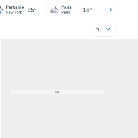
Parkside
Paris
Montpelli
25°
18°
New York
Paris
Hérault
°C