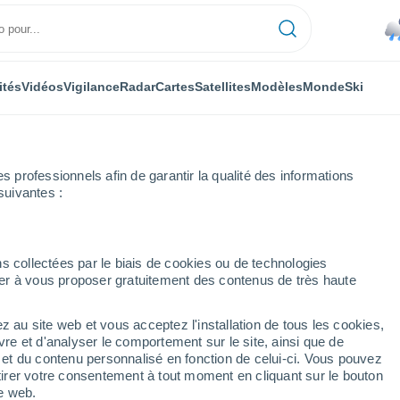
ités
Vidéos
Vigilance
Radar
Cartes
Satellites
Modèles
Monde
Ski
professionnels afin de garantir la qualité des informations
suivantes :
s collectées par le biais de cookies ou de technologies
nuer à vous proposer gratuitement des contenus de très haute
z au site web et vous acceptez l'installation de tous les cookies,
...
vre et d'analyser le comportement sur le site, ainsi que de
é et du contenu personnalisé en fonction de celui-ci. Vous pouvez
Heure par heure
tirer votre consentement à tout moment en cliquant sur le bouton
Pluie faible dans les prochaines
te web.
heures