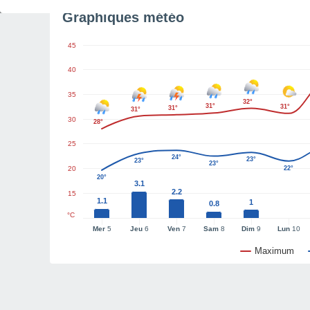
Graphiques météo
45
40
35
32°
31°
31°
31°
31°
30
28°
25
24°
23°
23°
23°
20
22°
20°
3.1
2.2
15
1.1
1
0.8
°C
Mer
5
Jeu
6
Ven
7
Sam
8
Dim
9
Lun
10
Maximum