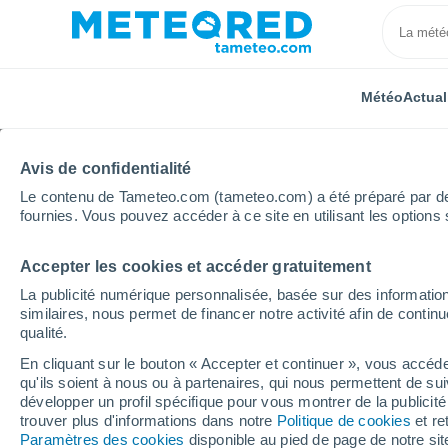
Météo
Actual
Avis de confidentialité
Le contenu de Tameteo.com (tameteo.com) a été préparé par des 
fournies. Vous pouvez accéder à ce site en utilisant les options 
Accepter les cookies et accéder gratuitement
Accueil
États-Unis
État de New York
Parkside
La publicité numérique personnalisée, basée sur des information
similaires, nous permet de financer notre activité afin de conti
Météo Parkside - NY
qualité.
En cliquant sur le bouton « Accepter et continuer », vous accéde
21:44
Mercredi
qu'ils soient à nous ou à partenaires, qui nous permettent de sui
développer un profil spécifique pour vous montrer de la publicit
trouver plus d'informations dans notre
Politique de cookies
et re
Pluie faible
Paramètres des cookies
disponible au pied de page de notre si