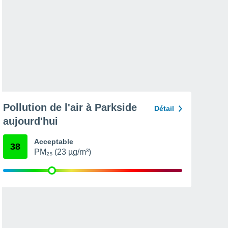
Pollution de l'air à Parkside
Détail
aujourd'hui
Acceptable
38
PM₂₅ (23 µg/m³)