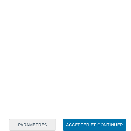
Calendrier lunaire
Lun
Mar
Mer
Jeu
Ven
Sam
Dim
5
6
7
8
9
10
11
12
13
14
15
16
17
18
PARAMÈTRES
ACCEPTER ET CONTINUER