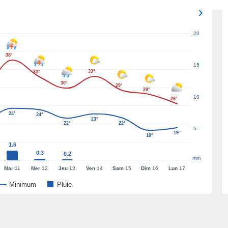
20
38°
15
33°
33°
30°
29°
28°
10
26°
24°
24°
23°
22°
22°
5
19°
18°
1.6
0.3
0.2
mm
Mar
11
Mer
12
Jeu
13
Ven
14
Sam
15
Dim
16
Lun
17
Minimum
Pluie