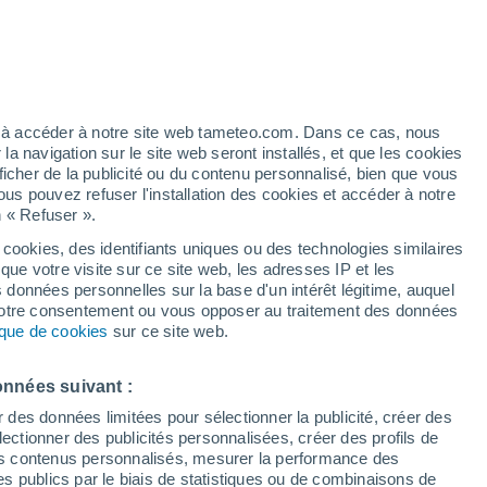
Vigilance jaune
Alerte canicule de niveau modéré à
Parkside aujourd’hui
ez à accéder à notre site web tameteo.com. Dans ce cas, nous
 navigation sur le site web seront installés, et que les cookies
ficher de la publicité ou du contenu personnalisé, bien que vous
ous pouvez refuser l'installation des cookies et accéder à notre
n « Refuser ».
tobre
 cookies, des identifiants uniques ou des technologies similaires
que votre visite sur ce site web, les adresses IP et les
Actualité
Carte de pluie
Satellites
Modèles
s données personnelles sur la base d'un intérêt légitime, auquel
 votre consentement ou vous opposer au traitement des données
tique de cookies
sur ce site web.
Samedi
Dimanche
Lundi
Mardi
onnées suivant :
8 Août
9 Août
10 Août
11 Août
r des données limitées pour sélectionner la publicité, créer des
sélectionner des publicités personnalisées, créer des profils de
 des contenus personnalisés, mesurer la performance des
s publics par le biais de statistiques ou de combinaisons de
70%
40%
70%