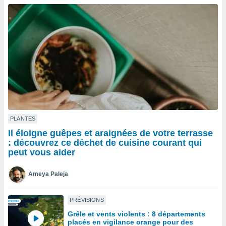
n «
 et
r »,
cédez au
 et vous
z
ation de
qu'ils
 nous ou
aires,
nt de
PLANTES
t
Il éloigne guêpes et araignées de votre terrasse
er le
: découvrez ce déchet de cuisine courant qui
ement
peut vous aider
te, ainsi
Ameya Paleja
per un
écifique
us
PRÉVISIONS
de la
Grêle et vents violents : 8 départements
 et du
placés en vigilance orange pour des