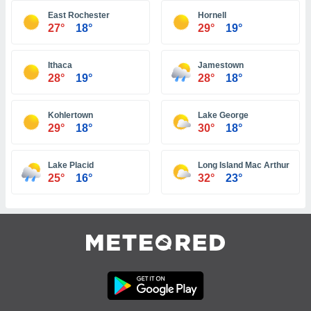
tre
East Rochester
Hornell
27°
18°
29°
19°
ement,
enaires
Ithaca
Jamestown
s des
28°
19°
28°
18°
 des
nts
 ou des
Kohlertown
Lake George
gies
29°
18°
30°
18°
es pour
 accéder
r des
Lake Placid
Long Island Mac Arthur Airpor
25°
16°
32°
23°
lles
ue votre
r ce site
 IP et
ifiants
es.
eurs
traiter