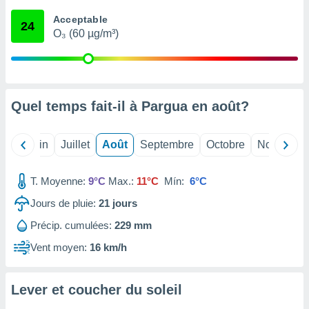
nées
Acceptable
lles sur
24
O₃ (60 µg/m³)
d'un
égitime,
vous
vous
 Pour ce
ous
Quel temps fait-il à Pargua en
août
?
etirer
ement
Mai
Juin
Juillet
Août
Septembre
Octobre
Novembre
 opposer
ement
nées à
T. Moyenne:
9°C
Max.:
11°C
Mín:
6°C
ment en
Jours de pluie:
21
jours
 sur «
res
» ou
Précip. cumulées:
229 mm
e
que de
Vent moyen:
16 km/h
kies
ite web.
Lever et coucher du soleil
t nos