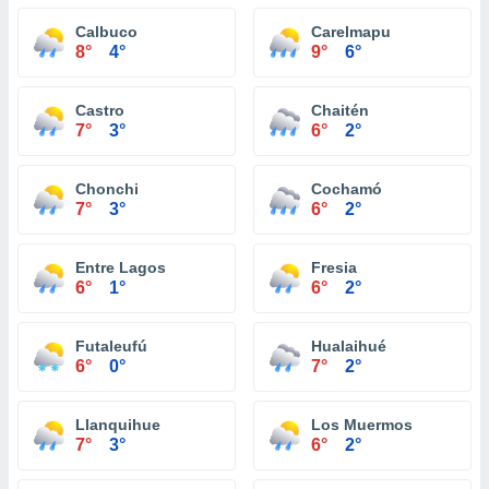
Calbuco
Carelmapu
8°
4°
9°
6°
Castro
Chaitén
7°
3°
6°
2°
Chonchi
Cochamó
7°
3°
6°
2°
Entre Lagos
Fresia
6°
1°
6°
2°
Futaleufú
Hualaihué
6°
0°
7°
2°
Llanquihue
Los Muermos
7°
3°
6°
2°