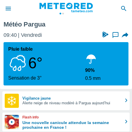
Météo Pargua
e
ntialité
09:40
Vendredi
...
enu de
o.com
Pluie faible
o.com) a
6°
aré par
onnels
90%
arantir
Sensation de 3°
0.5 mm
té des
ions
. Vous
accéder
Vigilance jaune
e en
Alerte neige de niveau modéré à Pargua aujourd’hui
 les
Flash info
s :
Une nouvelle canicule attendue la semaine
prochaine en France !
r les