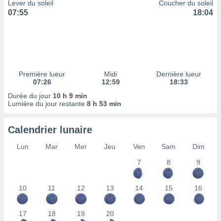
ires
Lever du soleil
Coucher du soleil
ons le
07:55
18:04
ent des
es
 :
et/ou
 à des
ions sur
Première lueur
Midi
Dernière lueur
eil,
07:26
12:59
18:33
des
Durée du jour
10 h 9 min
limitées
Lumière du jour restante
8 h 53 min
nner la
, créer
Calendrier lunaire
ils pour
ité
Lun
Mar
Mer
Jeu
Ven
Sam
Dim
lisée,
7
8
9
des
our
nner des
10
11
12
13
14
15
16
és
lisées,
s profils
17
18
19
20
enus