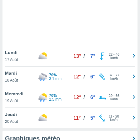
logies
e
s
tez pas
ation de
, vous
z à
à notre
Lundi
22
-
46
13°
/
7°
km/h
17 Août
.com.
 cas,
Mardi
70%
37
-
77
us
12°
/
6°
3.1 mm
km/h
18 Août
ns que
s
Mercredi
70%
29
-
66
12°
/
6°
ires
2.5 mm
km/h
19 Août
urer la
on sur le
Jeudi
11
-
28
 seront
11°
/
5°
km/h
20 Août
, et que
ies ne
as
Graphiques météo