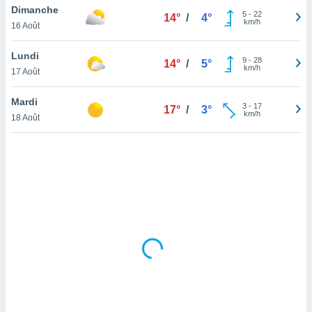
Dimanche
lisé en
5
-
22
14°
/
4°
km/h
 de
16 Août
. Vous
rouver
Lundi
9
-
28
14°
/
5°
km/h
17 Août
ations
re
Mardi
que de
3
-
17
17°
/
3°
km/h
kies
18 Août
r votre
ement à
ment en
sur le
res des
kies
le au
page de
te web.
MENT,
 les