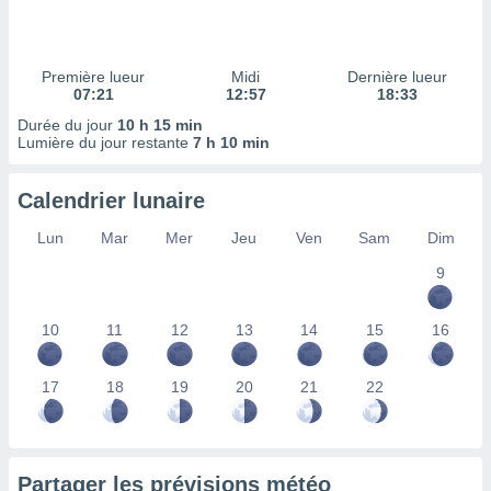
ires
ons le
ent des
es
Première lueur
Midi
Dernière lueur
 :
07:21
12:57
18:33
et/ou
Durée du jour
10 h 15 min
 à des
Lumière du jour restante
7 h 10 min
ions sur
eil,
Calendrier lunaire
des
limitées
Lun
Mar
Mer
Jeu
Ven
Sam
Dim
nner la
9
, créer
ils pour
ité
10
11
12
13
14
15
16
lisée,
des
our
17
18
19
20
21
22
nner des
és
lisées,
s profils
Partager les prévisions météo
enus