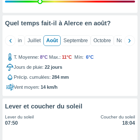
nées
lles sur
d'un
égitime,
Quel temps fait-il à Alerce en
août
?
vous
vous
 Pour ce
Mai
Juin
Juillet
Août
Septembre
Octobre
Novembre
ous
etirer
T. Moyenne:
8°C
Max.:
11°C
Mín:
6°C
ement
Jours de pluie:
22
jours
 opposer
ement
Précip. cumulées:
284 mm
nées à
ment en
Vent moyen:
14 km/h
 sur «
res
» ou
e
Lever et coucher du soleil
que de
kies
Lever du soleil
Coucher du soleil
ite web.
07:50
18:04
t nos