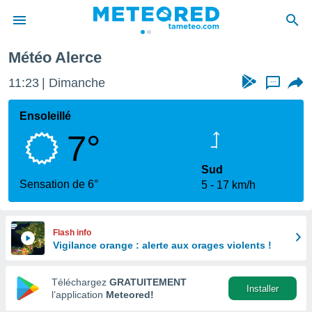
Météo Alerce
e
ntialité
11:23
Dimanche
...
enu de
o.com
Ensoleillé
o.com) a
7°
aré par
onnels
Sud
arantir
Sensation de 6°
5
17 km/h
té des
ions
. Vous
accéder
Flash info
e en
Vigilance orange : alerte aux orages violents !
 les
Téléchargez
GRATUITEMENT
s :
Installer
l’application
Meteored!
r les