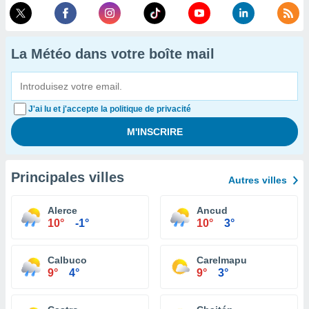
La Météo dans votre boîte mail
J'ai lu et j'accepte la politique de privacité
Principales villes
Autres villes
Alerce
Ancud
10°
-1°
10°
3°
Calbuco
Carelmapu
9°
4°
9°
3°