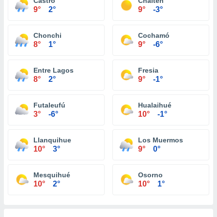
Castro
Chaitén
9°
2°
9°
-3°
Chonchi
Cochamó
8°
1°
9°
-6°
Entre Lagos
Fresia
8°
2°
9°
-1°
Futaleufú
Hualaihué
3°
-6°
10°
-1°
Llanquihue
Los Muermos
10°
3°
9°
0°
Mesquihué
Osorno
10°
2°
10°
1°