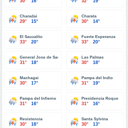
30°
16°
32°
19°
Charadai
Charata
29°
15°
30°
14°
El Sauzalito
Fuerte Esperanza
33°
20°
33°
20°
General Jose de San Martin
Las Palmas
31°
18°
30°
18°
Machagai
Pampa del Indio
30°
17°
31°
19°
Pampa del Infierno
Presidencia Roque Sáe
31°
16°
31°
16°
Resistencia
Santa Sylvina
30°
16°
30°
13°