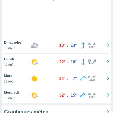
logies
e
s
tez pas
ation de
, vous
z à
à notre
Dimanche
16
-
39
18°
/
14°
km/h
16 Août
.com.
 cas,
Lundi
15
-
35
us
22°
/
10°
km/h
17 Août
ns que
s
Mardi
11
-
28
24°
/
7°
ires
km/h
18 Août
urer la
on sur le
Mercredi
15
-
39
 seront
32°
/
15°
km/h
19 Août
, et que
ies ne
as
Graphiques météo