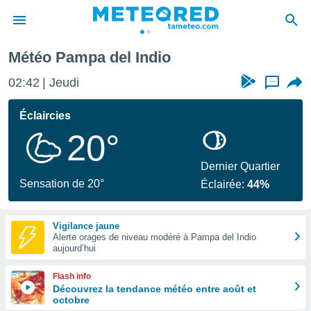
Météo Pampa del Indio
e
ntialité
02:42
Jeudi
...
enu de
o.com
Éclaircies
o.com) a
20°
aré par
onnels
Dernier Quartier
arantir
Sensation de 20°
Éclairée:
44%
té des
ions
. Vous
Vigilance jaune
accéder
Alerte orages de niveau modéré à Pampa del Indio
e en
aujourd’hui
 les
Flash info
s :
Découvrez la tendance météo entre août et
octobre
r les