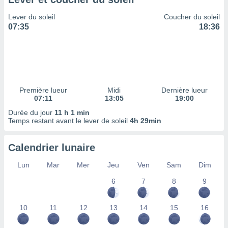
ires
ons le
Lever du soleil
Coucher du soleil
ent des
07:35
18:36
es
 :
et/ou
 à des
ions sur
eil,
Première lueur
Midi
Dernière lueur
des
07:11
13:05
19:00
limitées
Durée du jour
11 h 1 min
Temps restant avant le lever de soleil
4h 29min
nner la
, créer
ils pour
Calendrier lunaire
ité
lisée,
Lun
Mar
Mer
Jeu
Ven
Sam
Dim
des
our
6
7
8
9
nner des
és
10
11
12
13
14
15
16
lisées,
s profils
enus