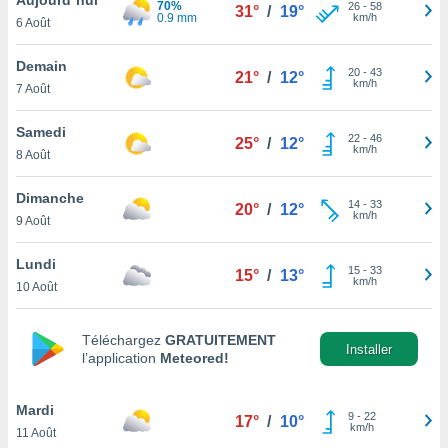
70%
n «
26
-
58
31°
/
19°
0.9 mm
km/h
6 Août
 et
r »,
cédez au
Demain
20
-
43
21°
/
12°
 et vous
km/h
7 Août
z
ation de
Samedi
22
-
46
25°
/
12°
km/h
8 Août
qu'ils
 nous ou
aires,
Dimanche
14
-
33
20°
/
12°
km/h
9 Août
nt de
t
Lundi
15
-
33
er le
15°
/
13°
km/h
10 Août
ement
te, ainsi
Téléchargez
GRATUITEMENT
per un
Installer
l’application
Meteored!
écifique
us
de la
Mardi
9
-
22
17°
/
10°
 et du
km/h
11 Août