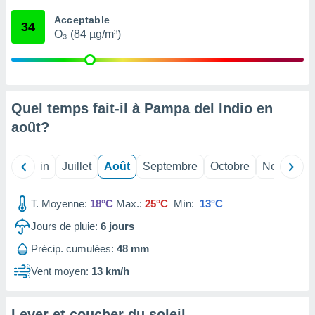
nées
Acceptable
lles sur
34
O₃ (84 µg/m³)
d'un
égitime,
vous
vous
 Pour ce
ous
Quel temps fait-il à Pampa del Indio en
etirer
août
?
ement
 opposer
Mai
Juin
Juillet
Août
Septembre
Octobre
Novembre
ement
nées à
ment en
T. Moyenne:
18°C
Max.:
25°C
Mín:
13°C
 sur «
res
» ou
Jours de pluie:
6
jours
e
Précip. cumulées:
48 mm
que de
kies
Vent moyen:
13 km/h
ite web.
t nos
Lever et coucher du soleil