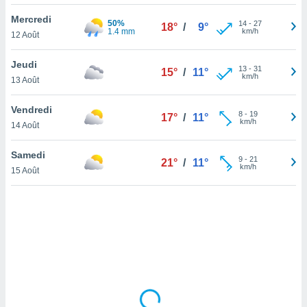
lisé en
Mercredi
 de
50%
14
-
27
18°
/
9°
1.4 mm
km/h
12 Août
. Vous
rouver
Jeudi
13
-
31
15°
/
11°
ations
km/h
13 Août
re
que de
Vendredi
kies
8
-
19
17°
/
11°
km/h
14 Août
r votre
ement à
ment en
Samedi
9
-
21
21°
/
11°
sur le
km/h
15 Août
res des
kies
le au
page de
te web.
MENT,
 les