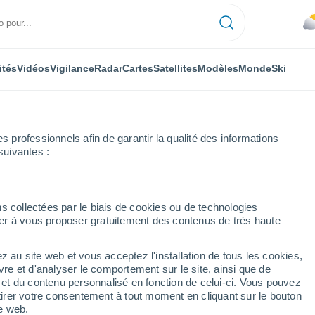
ités
Vidéos
Vigilance
Radar
Cartes
Satellites
Modèles
Monde
Ski
professionnels afin de garantir la qualité des informations
suivantes :
llage
s collectées par le biais de cookies ou de technologies
nuer à vous proposer gratuitement des contenus de très haute
e Village - FL
z au site web et vous acceptez l'installation de tous les cookies,
...
vre et d'analyser le comportement sur le site, ainsi que de
é et du contenu personnalisé en fonction de celui-ci. Vous pouvez
Heure par heure
tirer votre consentement à tout moment en cliquant sur le bouton
Chaleur humide et étouffante
te web.
dans les prochaines heures