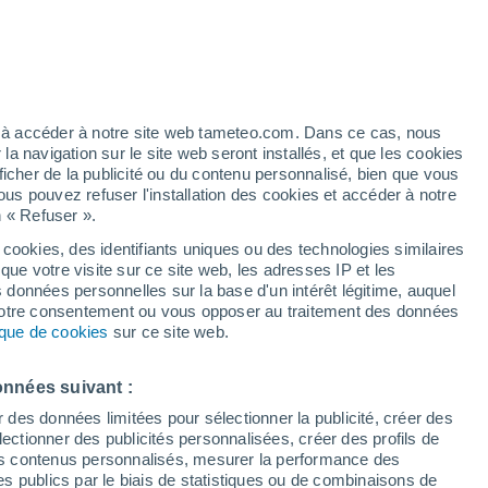
s
ez à accéder à notre site web tameteo.com. Dans ce cas, nous
 navigation sur le site web seront installés, et que les cookies
ficher de la publicité ou du contenu personnalisé, bien que vous
ous pouvez refuser l'installation des cookies et accéder à notre
n « Refuser ».
 cookies, des identifiants uniques ou des technologies similaires
que votre visite sur ce site web, les adresses IP et les
de pluie
Radar de pluie
Satellites
Modèles
s données personnelles sur la base d'un intérêt légitime, auquel
 votre consentement ou vous opposer au traitement des données
tique de cookies
sur ce site web.
Mardi
Mercredi
Jeudi
Vendredi
onnées suivant :
11 Août
12 Août
13 Août
14 Août
r des données limitées pour sélectionner la publicité, créer des
sélectionner des publicités personnalisées, créer des profils de
 des contenus personnalisés, mesurer la performance des
s publics par le biais de statistiques ou de combinaisons de
80%
90%
80%
60%