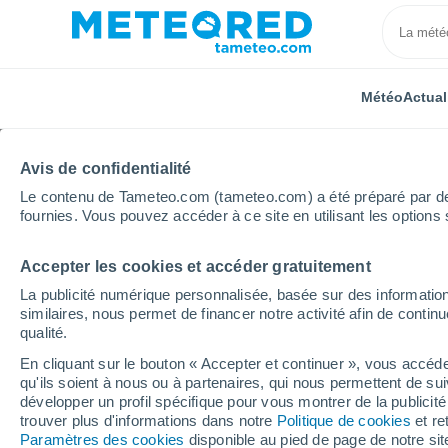
Météo
Actual
Avis de confidentialité
Le contenu de Tameteo.com (tameteo.com) a été préparé par des 
fournies. Vous pouvez accéder à ce site en utilisant les options 
Accepter les cookies et accéder gratuitement
Accueil
États-Unis
Floride
Page Mobile Home Vi
La publicité numérique personnalisée, basée sur des information
similaires, nous permet de financer notre activité afin de conti
Météo Page Mobile Hom
qualité.
En cliquant sur le bouton « Accepter et continuer », vous accéde
14:24
Samedi
qu'ils soient à nous ou à partenaires, qui nous permettent de sui
développer un profil spécifique pour vous montrer de la publicit
trouver plus d'informations dans notre
Politique de cookies
et re
Éclaircies
Paramètres des cookies
disponible au pied de page de notre si