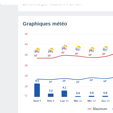
Lumière du jour restante
6 h 10 min
Graphiques météo
45
40
35°
34°
34°
35
34°
33°
33°
30
25
24°
8.5
24°
24°
23°
23°
20
4.1
2.2
0.8
0.8
0.6
°C
Sam
8
Dim
9
Lun
10
Mar
11
Mer
12
Jeu
13
Maximum