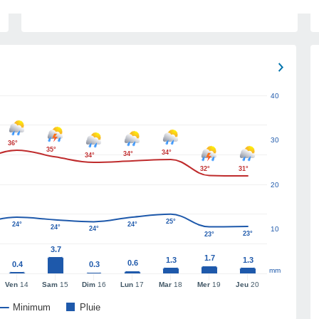
40
30
36°
35°
34°
34°
34°
32°
31°
20
25°
24°
24°
24°
24°
10
23°
23°
3.7
1.7
1.3
1.3
0.6
0.4
0.3
mm
Ven
14
Sam
15
Dim
16
Lun
17
Mar
18
Mer
19
Jeu
20
Minimum
Pluie