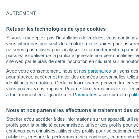
33°
AUTREMENT,
UV
10 Trè
élevé!
Refuser les technologies de type cookies
Sensation de 40°
FPS
25-50
Si vous n'acceptez pas l'installation de cookies, vous continu
vous informons que seuls les cookies nécessaires pour assurer la
ne seront pas utilisés pour analyser le comportement ou pour af
puissiez visualiser de la publicité générale non personnalisée. V
Flash info
site web par le biais de cette inscription en cliquant sur le bouto
Encore de la chaleur !
Avec votre consentement, nous et
nos partenaires
utilisons des
pour stocker, accéder et traiter des données personnelles telles 
Météo 1 - 7 jours
Heure par heure
Actualité
Carte 
identifiants de cookies. Certains fournisseurs peuvent traiter vo
vous pouvez vous opposer. Pour ce faire, vous pouvez retirer
à tout moment en cliquant sur «
Paramètres
» ou sur notre
poli
Demain
Lundi
Aujourd´hui
Nous et nos partenaires effectuons le traitement des d
9 Août
10 Août
8 Août
Stocker et/ou accéder à des informations sur un appareil, utilise
profils pour la publicité personnalisée, utiliser des profils pour 
contenus personnalisés, utiliser des profils pour sélectionner
publicités, mesurer la performance des contenus, comprendre le
90%
80%
90%