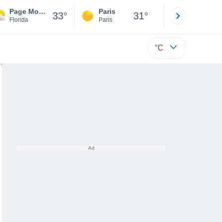
Page Mobile Home Village
Paris
Montpelli
33°
31°
Florida
Paris
Hérault
°C