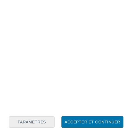
Calendrier lunaire
Lun
Mar
Mer
Jeu
Ven
Sam
Dim
8
9
10
11
12
13
14
15
16
17
18
19
20
21
PARAMÈTRES
ACCEPTER ET CONTINUER