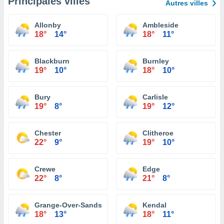
Principales villes
Autres villes
Allonby
Ambleside
18°
14°
18°
11°
Blackburn
Burnley
19°
10°
18°
10°
Bury
Carlisle
19°
8°
19°
12°
Chester
Clitheroe
22°
9°
19°
10°
Crewe
Edge
22°
8°
21°
8°
Grange-Over-Sands
Kendal
18°
13°
18°
11°