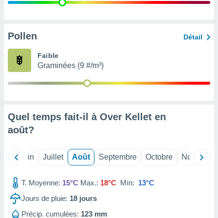
nées
lles sur
d'un
égitime,
Pollen
Détail
vous
vous
Faible
 Pour ce
Graminées (9 #/m³)
ous
etirer
ement
 opposer
Quel temps fait-il à Over Kellet en
ement
nées à
août
?
ment en
 sur «
res
» ou
Mai
Juin
Juillet
Août
Septembre
Octobre
Novembre
e
que de
kies
T. Moyenne:
15°C
Max.:
18°C
Mín:
13°C
ite web.
Jours de pluie:
18
jours
t nos
Précip. cumulées:
123 mm