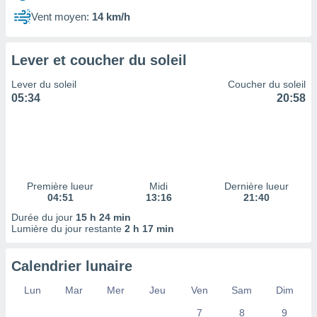
ires
ons le
Vent moyen:
14 km/h
ent des
es
 :
Lever et coucher du soleil
et/ou
Lever du soleil
Coucher du soleil
 à des
05:34
20:58
ions sur
eil,
des
limitées
nner la
, créer
Première lueur
Midi
Dernière lueur
ils pour
04:51
13:16
21:40
ité
Durée du jour
15 h 24 min
lisée,
Lumière du jour restante
2 h 17 min
des
our
nner des
Calendrier lunaire
és
lisées,
Lun
Mar
Mer
Jeu
Ven
Sam
Dim
s profils
7
8
9
enus