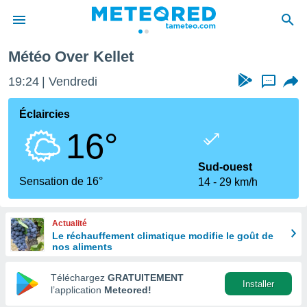
t
Météo Over Kellet
e
ntialité
19:24
Vendredi
...
enu de
o.com
Éclaircies
o.com) a
16°
aré par
onnels
Sud-ouest
arantir
Sensation de 16°
14
29 km/h
té des
ions
. Vous
Actualité
accéder
Le réchauffement climatique modifie le goût de
e en
nos aliments
 les
Téléchargez
GRATUITEMENT
s :
Installer
l’application
Meteored!
r les