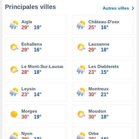
Principales villes
Autres villes
Aigle
Château-D'oex
29°
19°
25°
16°
Echallens
Lausanne
29°
16°
29°
18°
Le Mont-Sur-Lausanne
Les Diablerets
28°
18°
23°
15°
Leysin
Montreux
23°
14°
30°
21°
Morges
Moudon
30°
19°
30°
18°
Nyon
Orbe