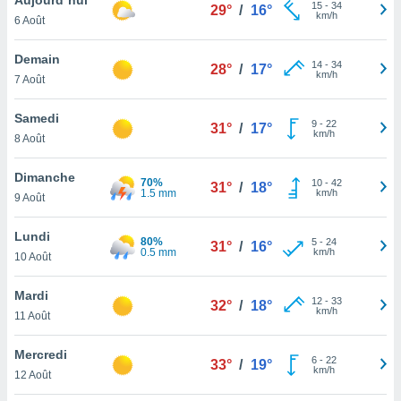
n «
15
-
34
29°
/
16°
km/h
6 Août
 et
r »,
cédez au
Demain
14
-
34
28°
/
17°
 et vous
km/h
7 Août
z
ation de
Samedi
9
-
22
31°
/
17°
km/h
8 Août
qu'ils
 nous ou
aires,
Dimanche
70%
10
-
42
31°
/
18°
1.5 mm
km/h
9 Août
nt de
t
Lundi
80%
5
-
24
er le
31°
/
16°
0.5 mm
km/h
10 Août
ement
te, ainsi
Mardi
12
-
33
32°
/
18°
km/h
per un
11 Août
écifique
us
Mercredi
6
-
22
de la
33°
/
19°
km/h
12 Août
 et du