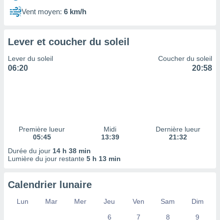
ires
ons le
Vent moyen:
6 km/h
ent des
es
 :
Lever et coucher du soleil
et/ou
Lever du soleil
Coucher du soleil
 à des
06:20
20:58
ions sur
eil,
des
limitées
nner la
, créer
Première lueur
Midi
Dernière lueur
ils pour
05:45
13:39
21:32
ité
Durée du jour
14 h 38 min
lisée,
Lumière du jour restante
5 h 13 min
des
our
nner des
Calendrier lunaire
és
lisées,
Lun
Mar
Mer
Jeu
Ven
Sam
Dim
s profils
6
7
8
9
enus