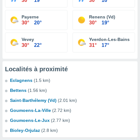
30°
19°
30°
16°
Payerne
Renens (Vd)
30°
20°
30°
19°
Vevey
Yverdon-Les-Bains
30°
22°
31°
17°
Localités à proximité
Eclagnens
(1.5 km)
Bettens
(1.56 km)
Saint-Barthélemy (Vd)
(2.01 km)
Goumoens-La-Ville
(2.72 km)
Goumoens-Le-Jux
(2.77 km)
Bioley-Orjulaz
(2.8 km)