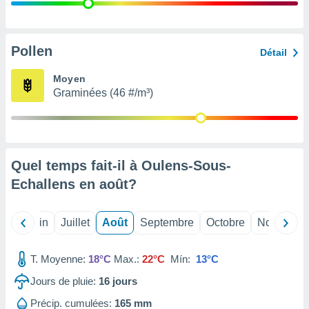
nées
lles sur
d'un
égitime,
Pollen
Détail
vous
vous
Moyen
 Pour ce
Graminées (46 #/m³)
ous
etirer
ement
 opposer
Quel temps fait-il à Oulens-Sous-
ement
nées à
Echallens en
août
?
ment en
 sur «
res
» ou
Mai
Juin
Juillet
Août
Septembre
Octobre
Novembre
e
que de
kies
T. Moyenne:
18°C
Max.:
22°C
Mín:
13°C
ite web.
Jours de pluie:
16
jours
t nos
Précip. cumulées:
165 mm