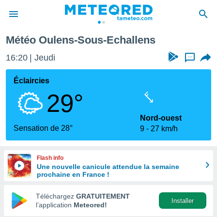
Météo Oulens-Sous-Echallens
e
ntialité
16:20
Jeudi
...
enu de
o.com
Éclaircies
o.com) a
29°
aré par
onnels
Nord-ouest
arantir
Sensation de 28°
9
27 km/h
té des
ions
. Vous
Flash info
accéder
Une nouvelle canicule attendue la semaine
e en
prochaine en France !
 les
Téléchargez
GRATUITEMENT
s :
Installer
l’application
Meteored!
r les