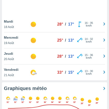
logies
e
s
Mardi
tez pas
16
-
35
28°
/
17°
km/h
ation de
18 Août
, vous
z à
Mercredi
14
-
32
25°
/
13°
à notre
km/h
19 Août
.com.
Jeudi
 cas,
15
-
36
28°
/
13°
km/h
us
20 Août
ns que
s
Vendredi
13
-
30
33°
/
15°
km/h
21 Août
ires
urer la
on sur le
Graphiques météo
 seront
, et que
ies ne
31°
31°
32°
32°
33°
36°
36°
36°
36°
33°
28°
28°
as
25°