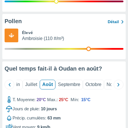
nées
lles sur
d'un
égitime,
Pollen
Détail
vous
vous
Élevé
 Pour ce
Ambroisie (110 #/m³)
ous
etirer
ement
 opposer
Quel temps fait-il à Oudan en
août
?
ement
nées à
ment en
Mai
Juin
Juillet
Août
Septembre
Octobre
Novembre
 sur «
res
» ou
e
T. Moyenne:
20°C
Max.:
25°C
Mín:
15°C
que de
kies
Jours de pluie:
10
jours
ite web.
Précip. cumulées:
63 mm
t nos
Vent moyen:
9 km/h