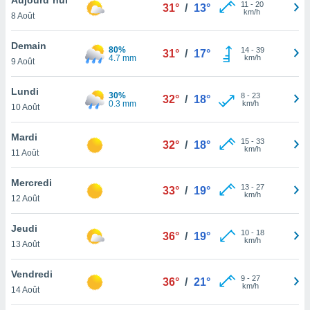
n «
11
-
20
31°
/
13°
km/h
8 Août
 et
r »,
cédez au
Demain
80%
14
-
39
31°
/
17°
 et vous
4.7 mm
km/h
9 Août
z
ation de
Lundi
30%
8
-
23
32°
/
18°
0.3 mm
km/h
10 Août
qu'ils
 nous ou
aires,
Mardi
15
-
33
32°
/
18°
km/h
11 Août
nt de
t
Mercredi
13
-
27
er le
33°
/
19°
km/h
12 Août
ement
te, ainsi
Jeudi
10
-
18
36°
/
19°
km/h
per un
13 Août
écifique
us
Vendredi
9
-
27
de la
36°
/
21°
km/h
14 Août
 et du