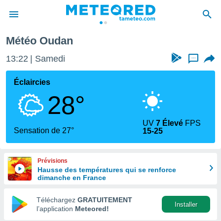
Météo Oudan
e
ntialité
13:22
Samedi
...
enu de
o.com
Éclaircies
o.com) a
28°
aré par
onnels
UV
7 Élevé
FPS
arantir
Sensation de 27°
15-25
té des
ions
. Vous
Prévisions
accéder
Hausse des températures qui se renforce
e en
dimanche en France
 les
Téléchargez
GRATUITEMENT
s :
Installer
l’application
Meteored!
r les