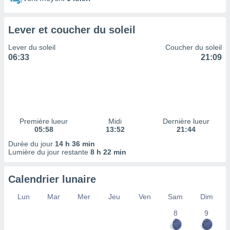
ires
ons le
ent des
Lever et coucher du soleil
es
 :
Lever du soleil
Coucher du soleil
et/ou
06:33
21:09
 à des
ions sur
eil,
des
limitées
Première lueur
Midi
Dernière lueur
nner la
05:58
13:52
21:44
, créer
ils pour
Durée du jour
14 h 36 min
ité
Lumière du jour restante
8 h 22 min
lisée,
des
Calendrier lunaire
our
nner des
Lun
Mar
Mer
Jeu
Ven
Sam
Dim
és
lisées,
8
9
s profils
enus