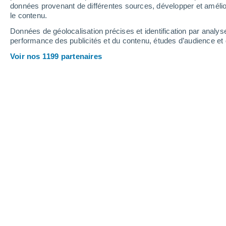
3.9 mm
1.1 mm
données provenant de différentes sources, développer et amélior
le contenu.
30°
/
15°
30°
/
15°
30°
/
14°
Données de géolocalisation précises et identification par analys
performance des publicités et du contenu, études d’audience e
11
-
33
km/h
12
-
33
km/h
12
8
-
32
km/h
Voir nos 1199 partenaires
Météo Ortigosa de Cameros aujourd´
Éclaircies
30°
17:00
T. ressentie
29°
Éclaircies
29°
18:00
T. ressentie
28°
Éclaircies
29°
19:00
T. ressentie
28°
Ensoleillé
28°
20:00
T. ressentie
27°