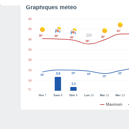
Graphiques météo
40
35
33°
30°
30°
30°
30°
30
28°
25
20
15
3.9
15°
15°
14°
14°
13°
10
1.1
°C
Ven
7
Sam
8
Dim
9
Lun
10
Mar
11
Mer
12
Maximum