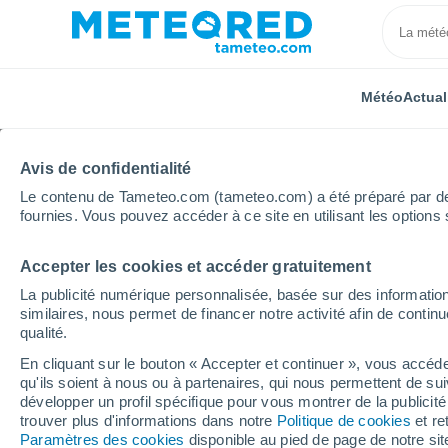
Météo
Actual
Avis de confidentialité
Le contenu de Tameteo.com (tameteo.com) a été préparé par des 
fournies. Vous pouvez accéder à ce site en utilisant les options 
Accepter les cookies et accéder gratuitement
Accueil
Espagne
La Rioja
Ortigosa de Cameros
La publicité numérique personnalisée, basée sur des information
similaires, nous permet de financer notre activité afin de conti
Météo Ortigosa de Ca
qualité.
En cliquant sur le bouton « Accepter et continuer », vous accéde
18:48
Vendredi
qu'ils soient à nous ou à partenaires, qui nous permettent de sui
développer un profil spécifique pour vous montrer de la publicit
trouver plus d'informations dans notre
Politique de cookies
et re
Éclaircies
Paramètres des cookies
disponible au pied de page de notre si