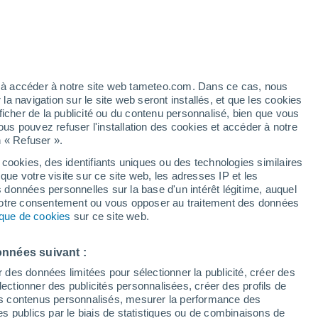
Risque d'orages
Ce week-end
h
ez à accéder à notre site web tameteo.com. Dans ce cas, nous
 navigation sur le site web seront installés, et que les cookies
ficher de la publicité ou du contenu personnalisé, bien que vous
ous pouvez refuser l'installation des cookies et accéder à notre
n « Refuser ».
de
 cookies, des identifiants uniques ou des technologies similaires
que votre visite sur ce site web, les adresses IP et les
 de couverture nuageuse
Radar de pluie
Satellites
Modèles
s données personnelles sur la base d'un intérêt légitime, auquel
 votre consentement ou vous opposer au traitement des données
tique de cookies
sur ce site web.
Lundi
Mardi
Mercredi
Jeudi
onnées suivant :
10 Août
11 Août
12 Août
13 Août
r des données limitées pour sélectionner la publicité, créer des
sélectionner des publicités personnalisées, créer des profils de
 des contenus personnalisés, mesurer la performance des
s publics par le biais de statistiques ou de combinaisons de