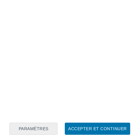
Calendrier lunaire
Lun
Mar
Mer
Jeu
Ven
Sam
Dim
7
8
9
10
11
12
13
14
15
16
17
18
19
20
PARAMÈTRES
ACCEPTER ET CONTINUER