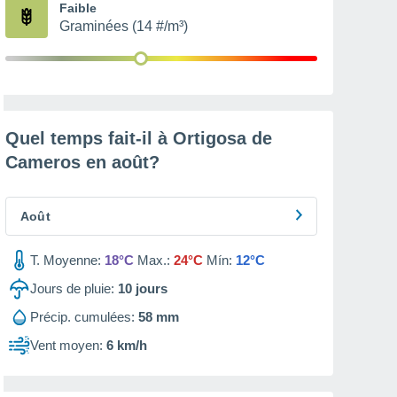
Faible
Graminées (14 #/m³)
Quel temps fait-il à Ortigosa de
Cameros en
août
?
Août
T. Moyenne:
18°C
Max.:
24°C
Mín:
12°C
Jours de pluie:
10
jours
Précip. cumulées:
58 mm
Vent moyen:
6 km/h