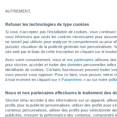
29°
AUTREMENT,
Nord-est
Refuser les technologies de type cookies
Sensation de 28°
6
-
23 km/
Si vous n'acceptez pas l'installation de cookies, vous continu
vous informons que seuls les cookies nécessaires pour assurer la
ne seront pas utilisés pour analyser le comportement ou pour af
puissiez visualiser de la publicité générale non personnalisée. V
Actualité
site web par le biais de cette inscription en cliquant sur le bouto
Le réchauffement climatique modifie le goût 
nos aliments
Avec votre consentement, nous et
nos partenaires
utilisons des
pour stocker, accéder et traiter des données personnelles telles 
Météo 1 - 7 jours
Heure par heure
Actualité
Carte
identifiants de cookies. Certains fournisseurs peuvent traiter vo
vous pouvez vous opposer. Pour ce faire, vous pouvez retirer
à tout moment en cliquant sur «
Paramètres
» ou sur notre
poli
Demain
Dimanche
Aujourd´hui
Nous et nos partenaires effectuons le traitement des d
8 Août
9 Août
7 Août
Stocker et/ou accéder à des informations sur un appareil, utilise
profils pour la publicité personnalisée, utiliser des profils pour 
contenus personnalisés, utiliser des profils pour sélectionner
publicités, mesurer la performance des contenus, comprendre le
70%
40%