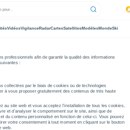
ités
Vidéos
Vigilance
Radar
Cartes
Satellites
Modèles
Monde
Ski
professionnels afin de garantir la qualité des informations
suivantes :
s collectées par le biais de cookies ou de technologies
nuer à vous proposer gratuitement des contenus de très haute
meros
z au site web et vous acceptez l'installation de tous les cookies,
...
vre et d'analyser le comportement sur le site, ainsi que de
é et du contenu personnalisé en fonction de celui-ci. Vous pouvez
Heure par heure
tirer votre consentement à tout moment en cliquant sur le bouton
Ciel dégagé dans les prochaines
te web.
heures