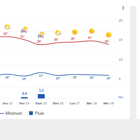
20
33°
31°
31°
30°
30°
15
29°
29°
10
17°
16°
16°
16°
15°
15°
5
15°
1.2
0.4
mm
Jeu
13
Ven
14
Sam
15
Dim
16
Lun
17
Mar
18
Mer
19
Minimum
Pluie