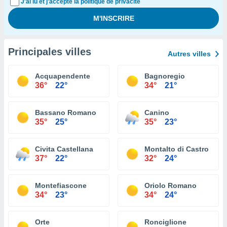
J'ai lu et j'accepte la politique de privacité
Principales villes
Autres villes
Acquapendente
Bagnoregio
36°
22°
34°
21°
Bassano Romano
Canino
35°
25°
35°
23°
Civita Castellana
Montalto di Castro
37°
22°
32°
24°
Montefiascone
Oriolo Romano
34°
23°
34°
24°
Orte
Ronciglione