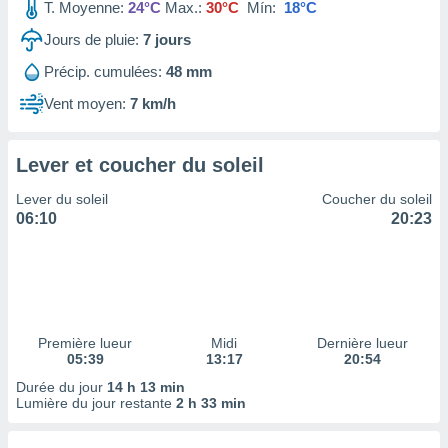
ires
T. Moyenne:
24°C
Max.:
30°C
Mín:
18°C
ons le
Jours de pluie:
7
jours
ent des
es
Précip. cumulées:
48 mm
 :
Vent moyen:
7 km/h
et/ou
 à des
ions sur
eil,
Lever et coucher du soleil
des
Lever du soleil
Coucher du soleil
limitées
06:10
20:23
nner la
, créer
ils pour
ité
lisée,
des
Première lueur
Midi
Dernière lueur
our
05:39
13:17
20:54
nner des
Durée du jour
14 h 13 min
és
Lumière du jour restante
2 h 33 min
lisées,
s profils
enus