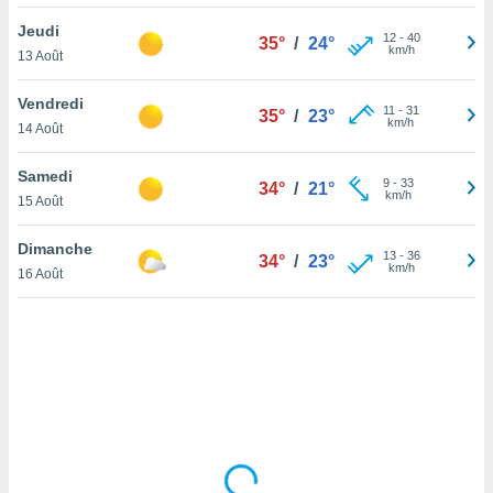
lisé en
Jeudi
 de
12
-
40
35°
/
24°
km/h
13 Août
. Vous
rouver
Vendredi
11
-
31
35°
/
23°
ations
km/h
14 Août
re
que de
Samedi
kies
9
-
33
34°
/
21°
km/h
15 Août
r votre
ement à
ment en
Dimanche
13
-
36
34°
/
23°
sur le
km/h
16 Août
res des
kies
le au
page de
te web.
MENT,
 les