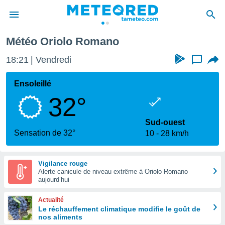
Météo Oriolo Romano
e
ntialité
18:21
Vendredi
...
enu de
o.com
Ensoleillé
o.com) a
32°
aré par
onnels
Sud-ouest
arantir
Sensation de 32°
10
28 km/h
té des
ions
. Vous
Vigilance rouge
accéder
Alerte canicule de niveau extrême à Oriolo Romano
e en
aujourd’hui
 les
Actualité
s :
Le réchauffement climatique modifie le goût de
nos aliments
r les