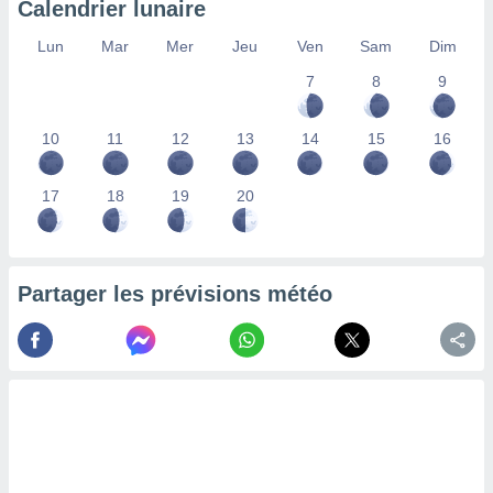
Calendrier lunaire
lisés,
des
Lun
Mar
Mer
Jeu
Ven
Sam
Dim
our
7
8
9
nner des
s
lisés,
10
11
12
13
14
15
16
la
ance des
s,
17
18
19
20
la
ance des
s,
dre les
Partager les prévisions météo
par le
ques ou
inaisons
ées
nt de
tes
,
er et
r les