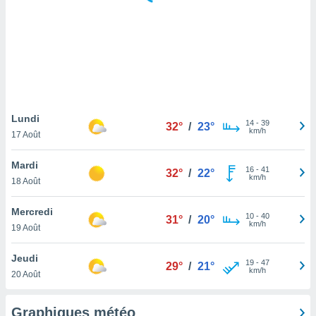
logies
e
s
tez pas
ation de
, vous
z à
à notre
Lundi
14
-
39
32°
/
23°
km/h
17 Août
.com.
 cas,
Mardi
16
-
41
us
32°
/
22°
km/h
18 Août
ns que
s
Mercredi
10
-
40
31°
/
20°
ires
km/h
19 Août
urer la
on sur le
Jeudi
19
-
47
 seront
29°
/
21°
km/h
20 Août
, et que
ies ne
as
Graphiques météo