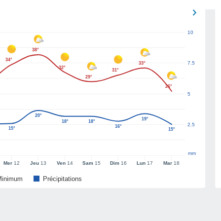
10
38°
34°
7.5
33°
32°
31°
29°
26°
5
20°
19°
18°
18°
2.5
16°
15°
15°
mm
Mer
12
Jeu
13
Ven
14
Sam
15
Dim
16
Lun
17
Mar
18
Minimum
Précipitations