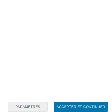
Calendrier lunaire
Lun
Mar
Mer
Jeu
Ven
Sam
Dim
6
7
8
9
10
11
12
13
14
15
16
17
18
19
PARAMÈTRES
ACCEPTER ET CONTINUER