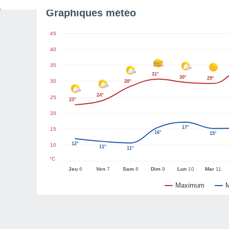
Graphiques météo
45
40
35
31°
30°
29°
30
28°
24°
25
23°
20
17°
15
16°
15°
12°
10
11°
11°
°C
Jeu
6
Ven
7
Sam
8
Dim
9
Lun
10
Mar
11
Maximum