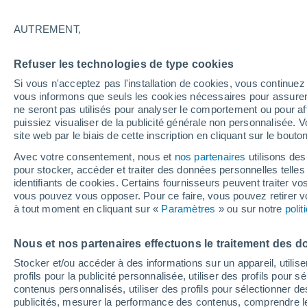
21°
AUTREMENT,
Nord-oues
Refuser les technologies de type cookies
Sensation de 21°
12
-
29 km
Si vous n'acceptez pas l'installation de cookies, vous continu
vous informons que seuls les cookies nécessaires pour assurer la
ne seront pas utilisés pour analyser le comportement ou pour af
puissiez visualiser de la publicité générale non personnalisée. V
Flash info
site web par le biais de cette inscription en cliquant sur le bouto
Une nouvelle canicule attendue la semaine
prochaine en France !
Avec votre consentement, nous et
nos partenaires
utilisons des
pour stocker, accéder et traiter des données personnelles telles 
Météo 1 - 7 jours
Heure par heure
Actualité
Carte
identifiants de cookies. Certains fournisseurs peuvent traiter vo
vous pouvez vous opposer. Pour ce faire, vous pouvez retirer
à tout moment en cliquant sur «
Paramètres
» ou sur notre
poli
Demain
Samedi
D
Aujourd´hui
Nous et nos partenaires effectuons le traitement des d
7 Août
8 Août
6 Août
Stocker et/ou accéder à des informations sur un appareil, utilise
profils pour la publicité personnalisée, utiliser des profils pour 
contenus personnalisés, utiliser des profils pour sélectionner
publicités, mesurer la performance des contenus, comprendre le