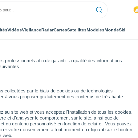
ités
Vidéos
Vigilance
Radar
Cartes
Satellites
Modèles
Monde
Ski
professionnels afin de garantir la qualité des informations
suivantes :
 Namur
Olloy-Sur-Viroin
s collectées par le biais de cookies ou de technologies
nuer à vous proposer gratuitement des contenus de très haute
z au site web et vous acceptez l'installation de tous les cookies,
...
vre et d'analyser le comportement sur le site, ainsi que de
é et du contenu personnalisé en fonction de celui-ci. Vous pouvez
Heure par heure
tirer votre consentement à tout moment en cliquant sur le bouton
Intervalles nuageux dans les
te web.
prochaines heures