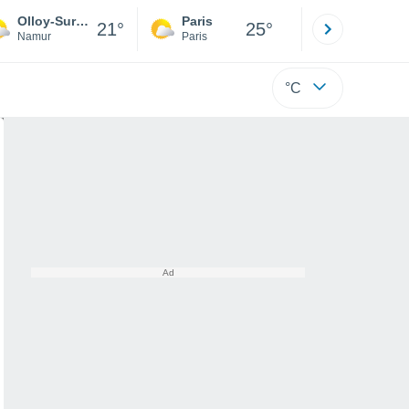
Olloy-Sur-Viroin
Paris
Montpelli
21°
25°
Namur
Paris
Hérault
°C