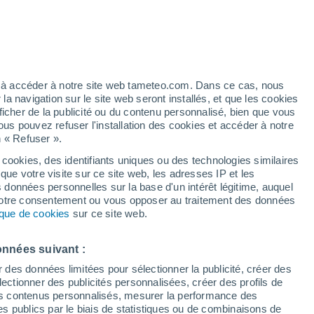
t
/h
ez à accéder à notre site web tameteo.com. Dans ce cas, nous
 navigation sur le site web seront installés, et que les cookies
ficher de la publicité ou du contenu personnalisé, bien que vous
ous pouvez refuser l'installation des cookies et accéder à notre
n « Refuser ».
 cookies, des identifiants uniques ou des technologies similaires
que votre visite sur ce site web, les adresses IP et les
 de couverture nuageuse
Radar de pluie
Satellites
Modèles
s données personnelles sur la base d'un intérêt légitime, auquel
 votre consentement ou vous opposer au traitement des données
tique de cookies
sur ce site web.
imanche
Lundi
Mardi
Mercredi
onnées suivant :
9 Août
10 Août
11 Août
12 Août
r des données limitées pour sélectionner la publicité, créer des
sélectionner des publicités personnalisées, créer des profils de
 des contenus personnalisés, mesurer la performance des
s publics par le biais de statistiques ou de combinaisons de