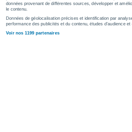
données provenant de différentes sources, développer et amélior
le contenu.
24°
/
11°
28°
/
11°
23°
/
12°
Données de géolocalisation précises et identification par analys
performance des publicités et du contenu, études d’audience e
9
-
24
km/h
8
-
24
km/h
10
16
-
37
km/h
Voir nos 1199 partenaires
Météo Olloy-Sur-Viroin aujourd´hui
, 
Éclaircies
22°
17:00
T. ressentie
25°
Éclaircies
22°
18:00
T. ressentie
22°
Éclaircies
21°
19:00
T. ressentie
21°
Éclaircies
21°
20:00
T. ressentie
21°