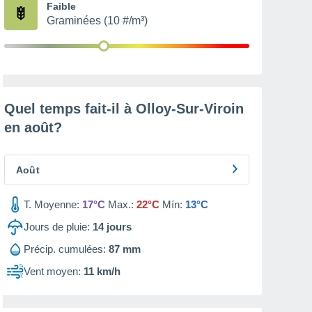
Faible
Graminées (10 #/m³)
Quel temps fait-il à Olloy-Sur-Viroin
en
août
?
Août
T. Moyenne:
17°C
Max.:
22°C
Mín:
13°C
Jours de pluie:
14
jours
Précip. cumulées:
87 mm
Vent moyen:
11 km/h