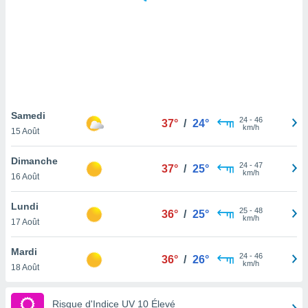
logies
e
s
tez pas
ation de
, vous
z à
à notre
Samedi
24
-
46
37°
/
24°
km/h
15 Août
.com.
 cas,
Dimanche
24
-
47
us
37°
/
25°
km/h
16 Août
ns que
s
Lundi
25
-
48
36°
/
25°
ires
km/h
17 Août
urer la
on sur le
Mardi
24
-
46
 seront
36°
/
26°
km/h
18 Août
, et que
ies ne
as
Risque d'Indice UV 10 Élevé