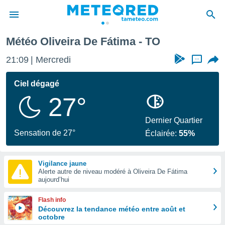
Météo Oliveira De Fátima - TO
e
ntialité
21:09
Mercredi
...
enu de
o.com
Ciel dégagé
o.com) a
27°
aré par
onnels
Dernier Quartier
arantir
Sensation de 27°
Éclairée:
55%
té des
ions
. Vous
Vigilance jaune
accéder
Alerte autre de niveau modéré à Oliveira De Fátima
e en
aujourd’hui
 les
Flash info
s :
Découvrez la tendance météo entre août et
octobre
r les