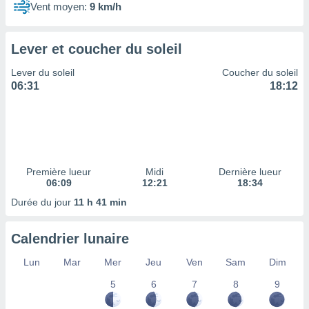
ires
Vent moyen:
9 km/h
ons le
ent des
es
Lever et coucher du soleil
 :
et/ou
Lever du soleil
Coucher du soleil
 à des
06:31
18:12
ions sur
eil,
des
limitées
nner la
Première lueur
Midi
Dernière lueur
, créer
06:09
12:21
18:34
ils pour
Durée du jour
11 h 41 min
ité
lisée,
des
Calendrier lunaire
our
nner des
Lun
Mar
Mer
Jeu
Ven
Sam
Dim
és
lisées,
5
6
7
8
9
s profils
enus