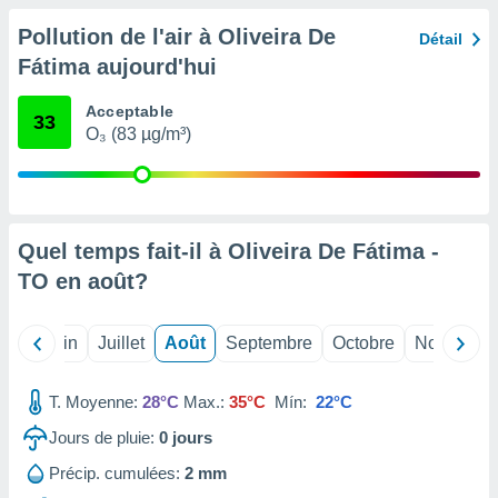
nées
Pollution de l'air à Oliveira De
lles sur
Détail
d'un
Fátima aujourd'hui
égitime,
vous
Acceptable
vous
33
O₃ (83 µg/m³)
 Pour ce
ous
etirer
ement
 opposer
Quel temps fait-il à Oliveira De Fátima -
ement
TO en
août
?
nées à
ment en
 sur «
Mai
Juin
Juillet
Août
Septembre
Octobre
Novembre
res
» ou
e
que de
T. Moyenne:
28°C
Max.:
35°C
Mín:
22°C
kies
ite web.
Jours de pluie:
0
jours
Précip. cumulées:
2 mm
t nos