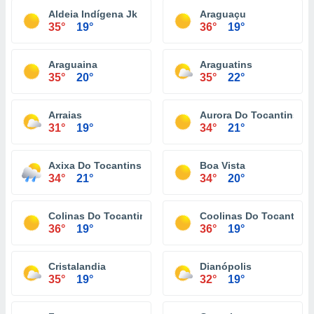
Aldeia Indígena Jk
Araguaçu
35°
19°
36°
19°
Araguaina
Araguatins
35°
20°
35°
22°
Arraias
Aurora Do Tocantins
31°
19°
34°
21°
Axixa Do Tocantins
Boa Vista
34°
21°
34°
20°
Colinas Do Tocantins
Coolinas Do Tocantins
36°
19°
36°
19°
Cristalandia
Dianópolis
35°
19°
32°
19°