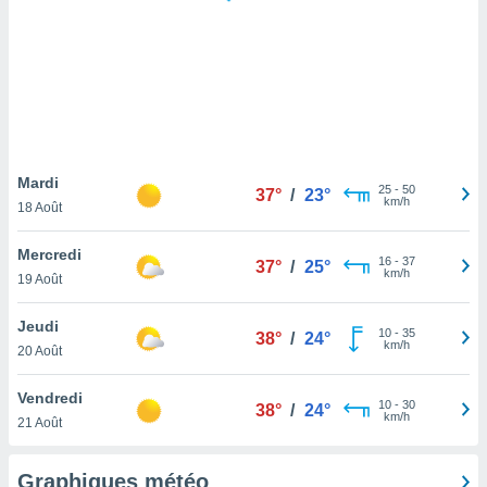
logies
e
s
tez pas
ation de
, vous
z à
à notre
Mardi
25
-
50
37°
/
23°
km/h
18 Août
.com.
 cas,
Mercredi
16
-
37
us
37°
/
25°
km/h
19 Août
ns que
s
Jeudi
10
-
35
38°
/
24°
ires
km/h
20 Août
urer la
on sur le
Vendredi
10
-
30
 seront
38°
/
24°
km/h
21 Août
, et que
ies ne
as
Graphiques météo