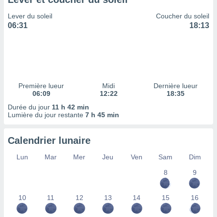
ires
ons le
Lever du soleil
Coucher du soleil
ent des
06:31
18:13
es
 :
et/ou
 à des
ions sur
eil,
Première lueur
Midi
Dernière lueur
des
06:09
12:22
18:35
limitées
Durée du jour
11 h 42 min
Lumière du jour restante
7 h 45 min
nner la
, créer
ils pour
Calendrier lunaire
ité
lisée,
Lun
Mar
Mer
Jeu
Ven
Sam
Dim
des
our
8
9
nner des
és
10
11
12
13
14
15
16
lisées,
s profils
enus