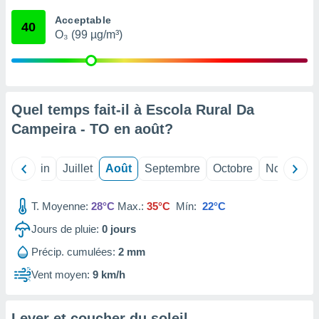
nées
Acceptable
lles sur
40
O₃ (99 µg/m³)
d'un
égitime,
vous
vous
 Pour ce
ous
Quel temps fait-il à Escola Rural Da
etirer
Campeira - TO en
août
?
ement
 opposer
Mai
Juin
Juillet
Août
Septembre
Octobre
Novembre
ement
nées à
ment en
T. Moyenne:
28°C
Max.:
35°C
Mín:
22°C
 sur «
res
» ou
Jours de pluie:
0
jours
e
Précip. cumulées:
2 mm
que de
kies
Vent moyen:
9 km/h
ite web.
t nos
Lever et coucher du soleil