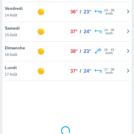
lisé en
Vendredi
 de
14
-
39
36°
/
23°
km/h
14 Août
. Vous
rouver
Samedi
14
-
35
37°
/
24°
ations
km/h
15 Août
re
que de
Dimanche
kies
16
-
41
38°
/
23°
km/h
16 Août
r votre
ement à
ment en
Lundi
17
-
38
37°
/
24°
sur le
km/h
17 Août
res des
kies
le au
page de
te web.
MENT,
 les