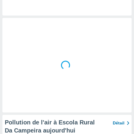
tre
ement,
enaires
s des
 des
nts
 ou des
gies
es pour
 accéder
r des
lles
ue votre
r ce site
 IP et
ifiants
es.
Pollution de l'air à Escola Rural
Détail
eurs
Da Campeira aujourd'hui
traiter