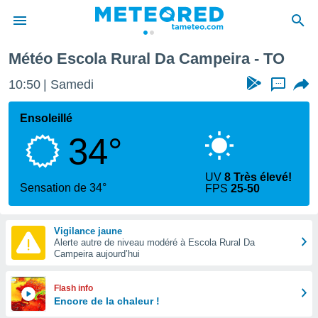
Météo Escola Rural Da Campeira - TO
e
ntialité
10:50
Samedi
...
enu de
o.com
Ensoleillé
o.com) a
34°
aré par
onnels
UV
8 Très élevé!
arantir
Sensation de 34°
FPS
25-50
té des
ions
. Vous
Vigilance jaune
accéder
Alerte autre de niveau modéré à Escola Rural Da
e en
Campeira aujourd’hui
 les
s :
Flash info
Encore de la chaleur !
r les