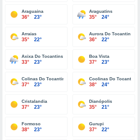
Araguaina
Araguatins
36°
23°
35°
24°
Arraias
Aurora Do Tocantins
35°
22°
36°
22°
Axixa Do Tocantins
Boa Vista
33°
23°
37°
23°
Colinas Do Tocantins
Coolinas Do Tocantins
37°
23°
38°
24°
Cristalandia
Dianópolis
37°
23°
35°
21°
Formoso
Gurupi
38°
23°
37°
22°