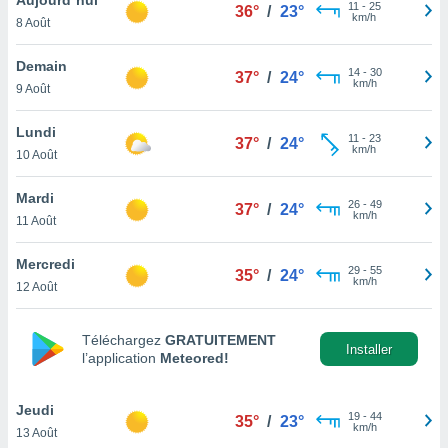
n «
11
-
25
36°
/
23°
km/h
8 Août
 et
r »,
cédez au
Demain
14
-
30
37°
/
24°
 et vous
km/h
9 Août
z
ation de
Lundi
11
-
23
37°
/
24°
km/h
10 Août
qu'ils
 nous ou
aires,
Mardi
26
-
49
37°
/
24°
km/h
11 Août
nt de
t
Mercredi
29
-
55
er le
35°
/
24°
km/h
12 Août
ement
te, ainsi
Téléchargez
GRATUITEMENT
per un
Installer
l’application
Meteored!
écifique
us
de la
Jeudi
19
-
44
35°
/
23°
 et du
km/h
13 Août