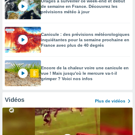
Orages à surveiller ce week-end et début
de semaine en France. Découvrez les
prévisions météo à jour
Canicule : des prévisions météorologiques
inquiétantes pour la semaine prochaine en
France avec plus de 40 degrés
Encore de la chaleur voire une canicule en
vue ! Mais jusqu'où le mercure va-t-il
grimper ? Voici nos infos
Vidéos
Plus de vidéos