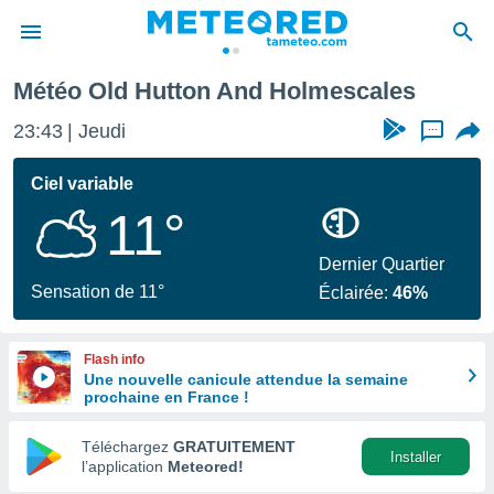
n And Holmescales
Météo Old Hutton And Holmescales
e
ntialité
23:43
Jeudi
...
enu de
o.com
Ciel variable
o.com) a
11°
aré par
onnels
Dernier Quartier
arantir
Sensation de 11°
Éclairée:
46%
té des
ions
. Vous
Flash info
accéder
Une nouvelle canicule attendue la semaine
e en
prochaine en France !
 les
Téléchargez
GRATUITEMENT
s :
Installer
l’application
Meteored!
r les