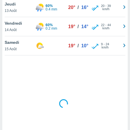
Jeudi
lisé en
60%
20
-
39
20°
/
16°
0.4 mm
km/h
 de
13 Août
. Vous
rouver
Vendredi
60%
22
-
44
19°
/
14°
0.2 mm
km/h
14 Août
ations
re
Samedi
que de
9
-
24
19°
/
10°
km/h
kies
15 Août
r votre
ement à
ment en
sur le
res des
kies
le au
page de
te web.
MENT,
 les