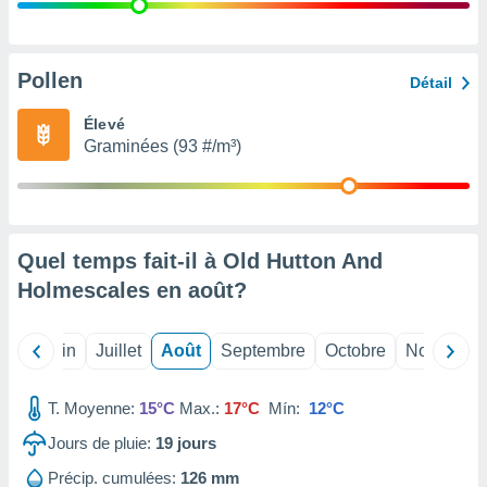
nées
lles sur
d'un
égitime,
Pollen
Détail
vous
vous
Élevé
 Pour ce
Graminées (93 #/m³)
ous
etirer
ement
 opposer
Quel temps fait-il à Old Hutton And
ement
nées à
Holmescales en
août
?
ment en
 sur «
res
» ou
Mai
Juin
Juillet
Août
Septembre
Octobre
Novembre
e
que de
kies
T. Moyenne:
15°C
Max.:
17°C
Mín:
12°C
ite web.
Jours de pluie:
19
jours
t nos
Précip. cumulées:
126 mm