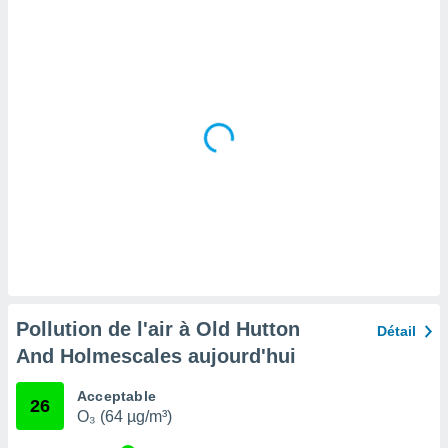
tre
ement,
enaires
s des
 des
nts
 ou des
gies
es pour
 accéder
r des
lles
ue votre
r ce site
Pollution de l'air à Old Hutton
Détail
 IP et
And Holmescales aujourd'hui
ifiants
es.
Acceptable
26
O₃ (64 µg/m³)
eurs
traiter