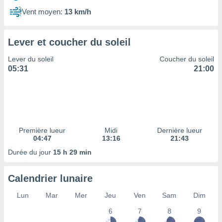
ires
ons le
Vent moyen:
13 km/h
ent des
es
 :
Lever et coucher du soleil
et/ou
Lever du soleil
Coucher du soleil
 à des
05:31
21:00
ions sur
eil,
des
limitées
nner la
, créer
Première lueur
Midi
Dernière lueur
ils pour
04:47
13:16
21:43
ité
Durée du jour
15 h 29 min
lisée,
des
our
Calendrier lunaire
nner des
és
Lun
Mar
Mer
Jeu
Ven
Sam
Dim
lisées,
6
7
8
9
s profils
enus