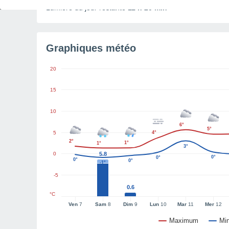
Lumière du jour restante
11 h 20 min
Graphiques météo
20
15
10
6°
5°
5
4°
2°
1°
1°
3°
0
5.8
0°
0°
0°
0°
-1°
-5
0.6
°C
Ven
7
Sam
8
Dim
9
Lun
10
Mar
11
Mer
12
Maximum
Mi