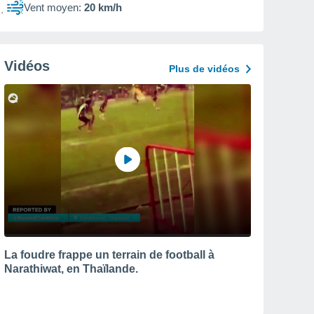
Vent moyen:
20 km/h
Vidéos
Plus de vidéos
La foudre frappe un terrain de football à
Narathiwat, en Thaïlande.