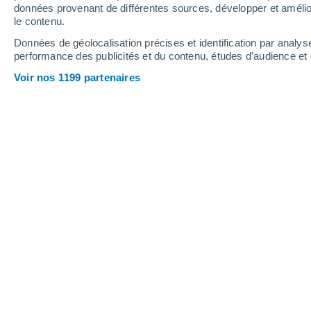
5.8 mm
0.6 mm
données provenant de différentes sources, développer et amélior
le contenu.
1°
/
-1°
1°
/
0°
2°
/
0°
Données de géolocalisation précises et identification par analys
performance des publicités et du contenu, études d’audience e
13
-
17
km/h
18
-
22
km/h
23
17
-
21
km/h
Voir nos 1199 partenaires
Météo Nutepelmen aujourd´hui
, 7 aoû
Couvert
1°
12:00
T. ressentie
-3°
Couvert
1°
13:00
T. ressentie
-3°
Couvert
1°
14:00
T. ressentie
-3°
Couvert
1°
15:00
T. ressentie
-3°