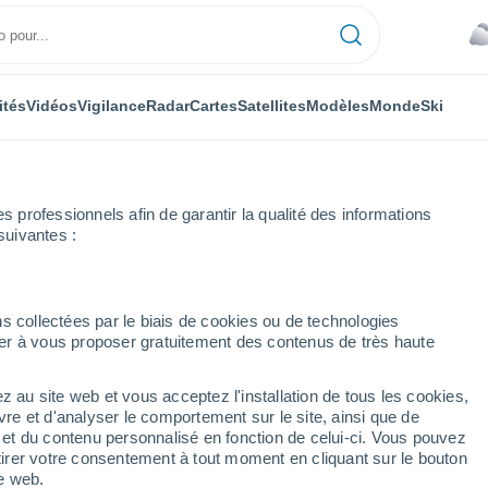
ités
Vidéos
Vigilance
Radar
Cartes
Satellites
Modèles
Monde
Ski
professionnels afin de garantir la qualité des informations
suivantes :
s collectées par le biais de cookies ou de technologies
nuer à vous proposer gratuitement des contenus de très haute
z au site web et vous acceptez l'installation de tous les cookies,
...
vre et d'analyser le comportement sur le site, ainsi que de
é et du contenu personnalisé en fonction de celui-ci. Vous pouvez
Heure par heure
tirer votre consentement à tout moment en cliquant sur le bouton
Ciel couvert dans les prochaines
te web.
heures