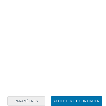
Calendrier lunaire
Lun
Mar
Mer
Jeu
Ven
Sam
Dim
7
8
9
10
11
12
13
14
15
16
17
18
19
20
PARAMÈTRES
ACCEPTER ET CONTINUER