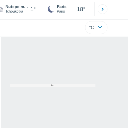
Nutepelmen
Paris
Montpelli
1°
18°
Tchoukotka
Paris
Hérault
°C