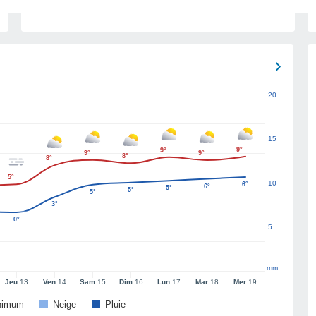
20
15
9°
9°
9°
9°
8°
8°
5°
10
6°
6°
5°
5°
5°
3°
0°
5
mm
Jeu
13
Ven
14
Sam
15
Dim
16
Lun
17
Mar
18
Mer
19
nimum
Neige
Pluie