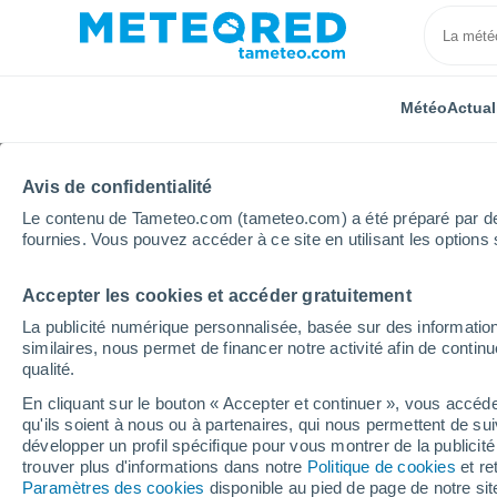
Météo
Actual
Avis de confidentialité
Le contenu de Tameteo.com (tameteo.com) a été préparé par des 
fournies. Vous pouvez accéder à ce site en utilisant les options 
Accepter les cookies et accéder gratuitement
Accueil
Russie
Tchoukotka
Nutepelmen
La publicité numérique personnalisée, basée sur des information
similaires, nous permet de financer notre activité afin de conti
Météo Nutepelmen
qualité.
En cliquant sur le bouton « Accepter et continuer », vous accéde
11:50
Vendredi
qu'ils soient à nous ou à partenaires, qui nous permettent de sui
développer un profil spécifique pour vous montrer de la publicit
trouver plus d'informations dans notre
Politique de cookies
et re
Couvert
Paramètres des cookies
disponible au pied de page de notre si