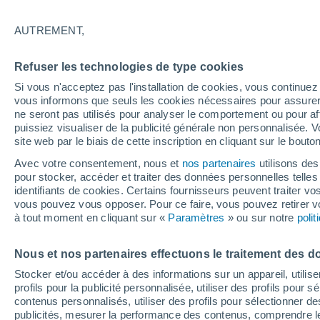
1°
AUTREMENT,
Nord
Refuser les technologies de type cookies
Sensation de -3°
15
-
18 km
Si vous n'acceptez pas l'installation de cookies, vous continu
vous informons que seuls les cookies nécessaires pour assurer la
ne seront pas utilisés pour analyser le comportement ou pour af
puissiez visualiser de la publicité générale non personnalisée. V
Flash info
site web par le biais de cette inscription en cliquant sur le bouto
Une nouvelle canicule attendue la semaine
prochaine en France !
Avec votre consentement, nous et
nos partenaires
utilisons des
pour stocker, accéder et traiter des données personnelles telles 
Météo 1 - 7 jours
Heure par heure
Actualité
Carte 
identifiants de cookies. Certains fournisseurs peuvent traiter vo
vous pouvez vous opposer. Pour ce faire, vous pouvez retirer
à tout moment en cliquant sur «
Paramètres
» ou sur notre
poli
Demain
Dimanche
Aujourd´hui
Nous et nos partenaires effectuons le traitement des d
8 Août
9 Août
7 Août
Stocker et/ou accéder à des informations sur un appareil, utilise
profils pour la publicité personnalisée, utiliser des profils pour 
contenus personnalisés, utiliser des profils pour sélectionner
publicités, mesurer la performance des contenus, comprendre le
90%
50%