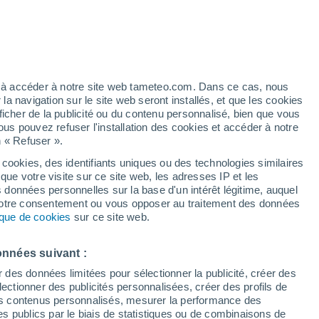
/h
ez à accéder à notre site web tameteo.com. Dans ce cas, nous
 navigation sur le site web seront installés, et que les cookies
ficher de la publicité ou du contenu personnalisé, bien que vous
ous pouvez refuser l'installation des cookies et accéder à notre
n « Refuser ».
 cookies, des identifiants uniques ou des technologies similaires
que votre visite sur ce site web, les adresses IP et les
de pluie
Radar de pluie
Satellites
Modèles
s données personnelles sur la base d'un intérêt légitime, auquel
 votre consentement ou vous opposer au traitement des données
tique de cookies
sur ce site web.
Lundi
Mardi
Mercredi
Jeudi
onnées suivant :
10 Août
11 Août
12 Août
13 Août
r des données limitées pour sélectionner la publicité, créer des
sélectionner des publicités personnalisées, créer des profils de
 des contenus personnalisés, mesurer la performance des
s publics par le biais de statistiques ou de combinaisons de