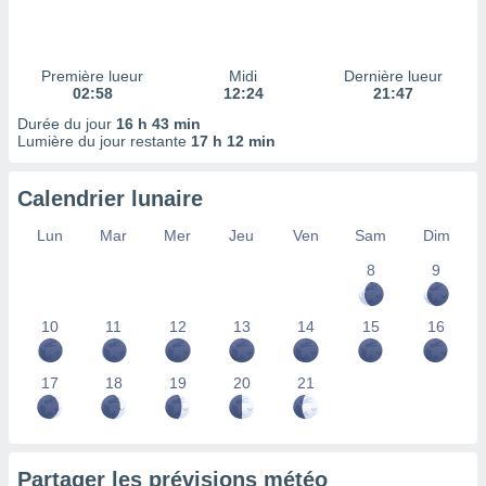
ires
ons le
ent des
es
Première lueur
Midi
Dernière lueur
 :
02:58
12:24
21:47
et/ou
Durée du jour
16 h 43 min
 à des
Lumière du jour restante
17 h 12 min
ions sur
eil,
Calendrier lunaire
des
limitées
Lun
Mar
Mer
Jeu
Ven
Sam
Dim
nner la
8
9
, créer
ils pour
ité
10
11
12
13
14
15
16
lisée,
des
our
17
18
19
20
21
nner des
és
lisées,
s profils
Partager les prévisions météo
enus