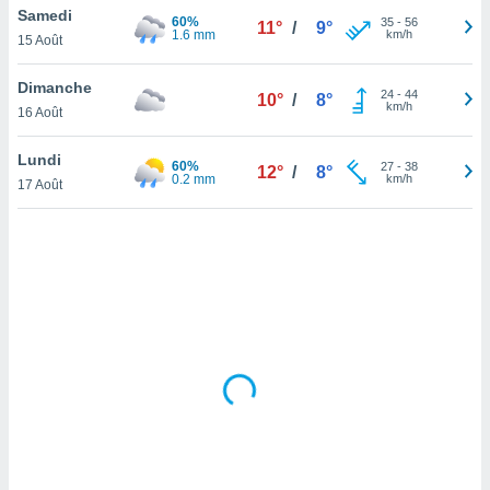
Samedi
lisé en
60%
35
-
56
11°
/
9°
1.6 mm
km/h
 de
15 Août
. Vous
rouver
Dimanche
24
-
44
10°
/
8°
km/h
16 Août
ations
re
Lundi
que de
60%
27
-
38
12°
/
8°
0.2 mm
km/h
kies
17 Août
r votre
ement à
ment en
sur le
res des
kies
le au
page de
te web.
MENT,
 les