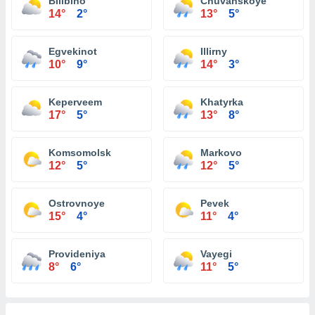
Bilibino
Chuvanskoye
14°
2°
13°
5°
Egvekinot
Illirny
10°
9°
14°
3°
Keperveem
Khatyrka
17°
5°
13°
8°
Komsomolsk
Markovo
12°
5°
12°
5°
Ostrovnoye
Pevek
15°
4°
11°
4°
Provideniya
Vayegi
8°
6°
11°
5°