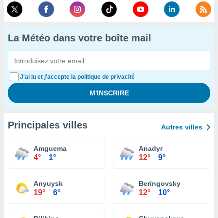
La Météo dans votre boîte mail
J'ai lu et j'accepte la politique de privacité
Principales villes
Autres villes
Amguema
Anadyr
4°
1°
12°
9°
Anyuysk
Beringovsky
19°
6°
12°
10°