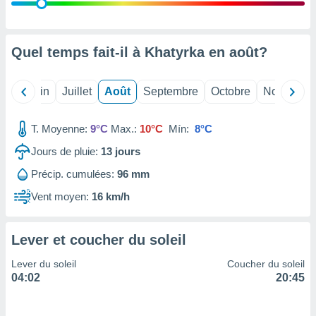
nées
lles sur
d'un
égitime,
Quel temps fait-il à Khatyrka en
août
?
vous
vous
 Pour ce
Mai
Juin
Juillet
Août
Septembre
Octobre
Novembre
ous
etirer
T. Moyenne:
9°C
Max.:
10°C
Mín:
8°C
ement
Jours de pluie:
13
jours
 opposer
ement
Précip. cumulées:
96 mm
nées à
ment en
Vent moyen:
16 km/h
 sur «
res
» ou
e
Lever et coucher du soleil
que de
kies
Lever du soleil
Coucher du soleil
ite web.
04:02
20:45
t nos