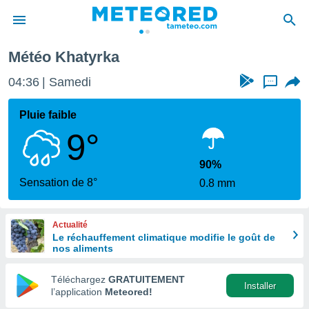
Météo Khatyrka
e
ntialité
04:36
Samedi
...
enu de
o.com
Pluie faible
o.com) a
9°
aré par
onnels
90%
arantir
Sensation de 8°
0.8 mm
té des
ions
. Vous
Actualité
accéder
Le réchauffement climatique modifie le goût de
e en
nos aliments
 les
Téléchargez
GRATUITEMENT
s :
Installer
l’application
Meteored!
r les