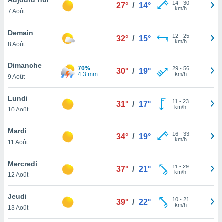
n «
14
-
30
27°
/
14°
km/h
7 Août
 et
r »,
cédez au
Demain
12
-
25
32°
/
15°
 et vous
km/h
8 Août
z
ation de
Dimanche
70%
29
-
56
30°
/
19°
4.3 mm
km/h
9 Août
qu'ils
 nous ou
aires,
Lundi
11
-
23
31°
/
17°
km/h
10 Août
nt de
t
Mardi
16
-
33
er le
34°
/
19°
km/h
11 Août
ement
te, ainsi
Mercredi
11
-
29
37°
/
21°
km/h
per un
12 Août
écifique
us
Jeudi
10
-
21
de la
39°
/
22°
km/h
13 Août
 et du