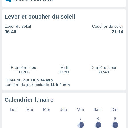
ires
ons le
ent des
Lever et coucher du soleil
es
 :
Lever du soleil
Coucher du soleil
et/ou
06:40
21:14
 à des
ions sur
eil,
des
limitées
Première lueur
Midi
Dernière lueur
nner la
06:06
13:57
21:48
, créer
ils pour
Durée du jour
14 h 34 min
ité
Lumière du jour restante
11 h 4 min
lisée,
des
Calendrier lunaire
our
nner des
Lun
Mar
Mer
Jeu
Ven
Sam
Dim
és
lisées,
7
8
9
s profils
enus