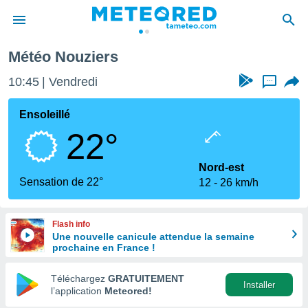
Météo Nouziers
e
ntialité
10:45
Vendredi
...
enu de
o.com
Ensoleillé
o.com) a
22°
aré par
onnels
Nord-est
arantir
Sensation de 22°
12
26 km/h
té des
ions
. Vous
Flash info
accéder
Une nouvelle canicule attendue la semaine
e en
prochaine en France !
 les
Téléchargez
GRATUITEMENT
s :
Installer
l’application
Meteored!
r les