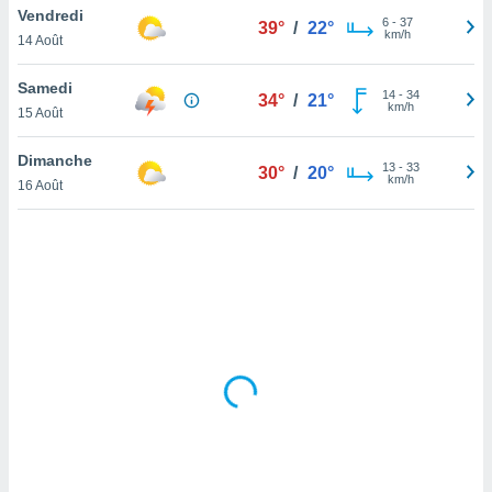
Vendredi
lisé en
6
-
37
39°
/
22°
km/h
 de
14 Août
. Vous
rouver
Samedi
14
-
34
34°
/
21°
km/h
15 Août
ations
re
Dimanche
que de
13
-
33
30°
/
20°
km/h
kies
16 Août
r votre
ement à
ment en
sur le
res des
kies
le au
page de
te web.
MENT,
 les