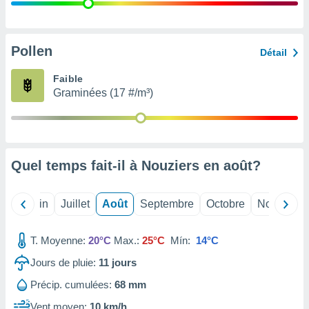
nées
lles sur
d'un
égitime,
Pollen
Détail
vous
vous
Faible
 Pour ce
Graminées (17 #/m³)
ous
etirer
ement
 opposer
Quel temps fait-il à Nouziers en
août
?
ement
nées à
ment en
Mai
Juin
Juillet
Août
Septembre
Octobre
Novembre
 sur «
res
» ou
e
T. Moyenne:
20°C
Max.:
25°C
Mín:
14°C
que de
kies
Jours de pluie:
11
jours
ite web.
Précip. cumulées:
68 mm
t nos
Vent moyen:
10 km/h