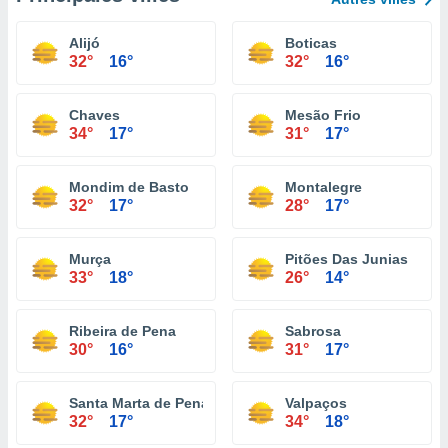
Alijó
Boticas
32°
16°
32°
16°
Chaves
Mesão Frio
34°
17°
31°
17°
Mondim de Basto
Montalegre
32°
17°
28°
17°
Murça
Pitões Das Junias
33°
18°
26°
14°
Ribeira de Pena
Sabrosa
30°
16°
31°
17°
Santa Marta de Penaguião
Valpaços
32°
17°
34°
18°