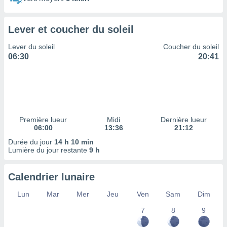
ires
ons le
ent des
Lever et coucher du soleil
es
 :
Lever du soleil
Coucher du soleil
et/ou
06:30
20:41
 à des
ions sur
eil,
des
limitées
Première lueur
Midi
Dernière lueur
nner la
06:00
13:36
21:12
, créer
ils pour
Durée du jour
14 h 10 min
ité
Lumière du jour restante
9 h
lisée,
des
Calendrier lunaire
our
nner des
Lun
Mar
Mer
Jeu
Ven
Sam
Dim
és
lisées,
7
8
9
s profils
enus