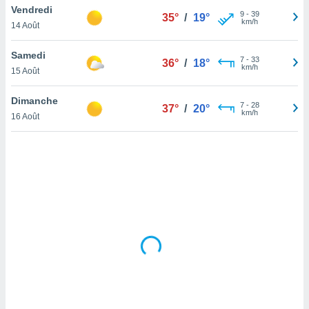
Vendredi
lisé en
9
-
39
35°
/
19°
km/h
 de
14 Août
. Vous
rouver
Samedi
7
-
33
36°
/
18°
km/h
15 Août
ations
re
Dimanche
que de
7
-
28
37°
/
20°
km/h
kies
16 Août
r votre
ement à
ment en
sur le
res des
kies
le au
page de
te web.
MENT,
 les