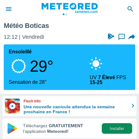
Météo Boticas
e
ntialité
12:12
Vendredi
...
enu de
o.com
Ensoleillé
o.com) a
29°
aré par
onnels
UV
7 Élevé
FPS
arantir
Sensation de 28°
15-25
té des
ions
. Vous
Flash info
accéder
Une nouvelle canicule attendue la semaine
e en
prochaine en France !
 les
Téléchargez
GRATUITEMENT
s :
Installer
l’application
Meteored!
r les