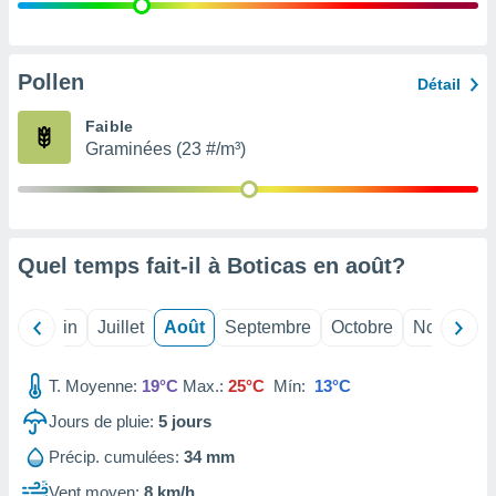
nées
lles sur
d'un
égitime,
Pollen
Détail
vous
vous
Faible
 Pour ce
Graminées (23 #/m³)
ous
etirer
ement
 opposer
Quel temps fait-il à Boticas en
août
?
ement
nées à
ment en
Mai
Juin
Juillet
Août
Septembre
Octobre
Novembre
 sur «
res
» ou
e
T. Moyenne:
19°C
Max.:
25°C
Mín:
13°C
que de
kies
Jours de pluie:
5
jours
ite web.
Précip. cumulées:
34 mm
t nos
Vent moyen:
8 km/h