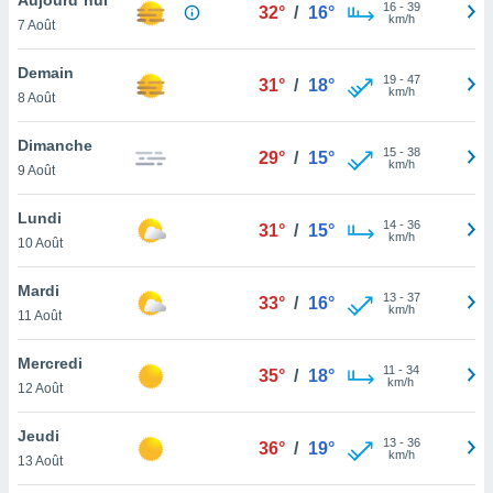
n «
16
-
39
32°
/
16°
km/h
7 Août
 et
r »,
cédez au
Demain
19
-
47
31°
/
18°
 et vous
km/h
8 Août
z
ation de
Dimanche
15
-
38
29°
/
15°
km/h
9 Août
qu'ils
 nous ou
aires,
Lundi
14
-
36
31°
/
15°
km/h
10 Août
nt de
t
Mardi
13
-
37
er le
33°
/
16°
km/h
11 Août
ement
te, ainsi
Mercredi
11
-
34
35°
/
18°
km/h
per un
12 Août
écifique
us
Jeudi
13
-
36
de la
36°
/
19°
km/h
13 Août
 et du