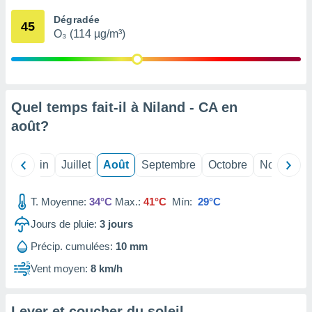
nées
Dégradée
lles sur
45
O₃ (114 µg/m³)
d'un
égitime,
vous
vous
 Pour ce
ous
Quel temps fait-il à Niland - CA en
etirer
août
?
ement
 opposer
Mai
Juin
Juillet
Août
Septembre
Octobre
Novembre
ement
nées à
ment en
T. Moyenne:
34°C
Max.:
41°C
Mín:
29°C
 sur «
res
» ou
Jours de pluie:
3
jours
e
Précip. cumulées:
10 mm
que de
kies
Vent moyen:
8 km/h
ite web.
t nos
Lever et coucher du soleil