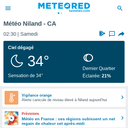
Météo Niland - CA
e
ntialité
02:30
Samedi
...
enu de
o.com
Ciel dégagé
o.com) a
34°
aré par
onnels
Dernier Quartier
arantir
Sensation de 34°
Éclairée:
21%
té des
ions
. Vous
accéder
Vigilance orange
e en
Alerte canicule de niveau élevé à Niland aujourd’hui
 les
Prévisions
s :
Météo en France : ces régions subissent un net
regain de chaleur cet après-midi
r les