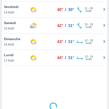
lisé en
Vendredi
 de
11
-
28
40°
/
30°
km/h
14 Août
. Vous
rouver
Samedi
15
-
33
42°
/
31°
ations
km/h
15 Août
re
que de
Dimanche
kies
12
-
26
43°
/
31°
km/h
16 Août
r votre
ement à
ment en
Lundi
13
-
24
44°
/
31°
sur le
km/h
17 Août
res des
kies
le au
page de
te web.
MENT,
 les