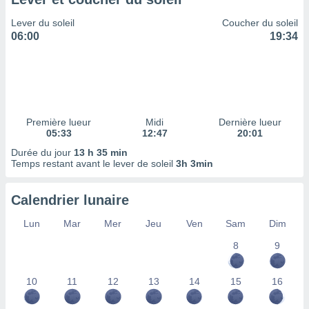
ires
ons le
Lever du soleil
Coucher du soleil
ent des
06:00
19:34
es
 :
et/ou
 à des
ions sur
eil,
Première lueur
Midi
Dernière lueur
des
05:33
12:47
20:01
limitées
Durée du jour
13 h 35 min
Temps restant avant le lever de soleil
3h 3min
nner la
, créer
ils pour
Calendrier lunaire
ité
lisée,
Lun
Mar
Mer
Jeu
Ven
Sam
Dim
des
our
8
9
nner des
és
10
11
12
13
14
15
16
lisées,
s profils
enus