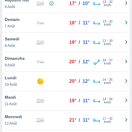
n «
13
-
32
17°
/
10°
km/h
6 Août
 et
r »,
cédez au
Demain
13
-
32
18°
/
11°
 et vous
km/h
7 Août
z
ation de
Samedi
12
-
30
19°
/
11°
km/h
8 Août
qu'ils
 nous ou
aires,
Dimanche
16
-
37
20°
/
12°
km/h
9 Août
nt de
t
Lundi
14
-
35
er le
20°
/
12°
km/h
10 Août
ement
te, ainsi
Mardi
14
-
36
19°
/
11°
km/h
per un
11 Août
écifique
us
Mercredi
17
-
42
de la
21°
/
11°
km/h
12 Août
 et du