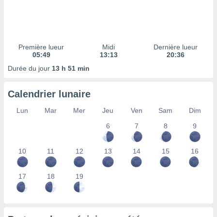
ires
ons le
ent des
es
 :
Première lueur
Midi
Dernière lueur
et/ou
05:49
13:13
20:36
 à des
Durée du jour
13 h 51 min
ions sur
eil,
des
Calendrier lunaire
limitées
Lun
Mar
Mer
Jeu
Ven
Sam
Dim
nner la
, créer
6
7
8
9
ils pour
ité
10
11
12
13
14
15
16
lisée,
des
our
17
18
19
nner des
és
lisées,
s profils
enus