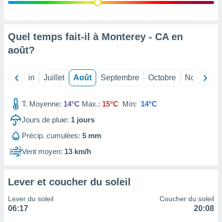
nées
lles sur
d'un
égitime,
Quel temps fait-il à Monterey - CA en
vous
août
?
vous
 Pour ce
ous
Mai
Juin
Juillet
Août
Septembre
Octobre
Novembre
etirer
ement
T. Moyenne:
14°C
Max.:
15°C
Mín:
14°C
 opposer
ement
Jours de pluie:
1
jours
nées à
Précip. cumulées:
5 mm
ment en
 sur «
Vent moyen:
13 km/h
res
» ou
e
que de
Lever et coucher du soleil
kies
ite web.
Lever du soleil
Coucher du soleil
06:17
20:08
t nos