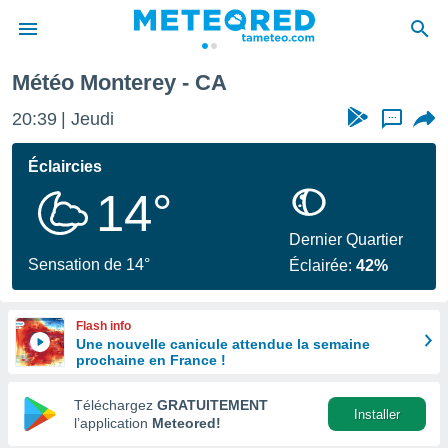
Météo Monterey - CA
e
ntialité
20:39
Jeudi
...
enu de
o.com
Éclaircies
o.com) a
14°
aré par
onnels
Dernier Quartier
arantir
Sensation de 14°
Éclairée:
42%
té des
ions
. Vous
Flash info
accéder
Une nouvelle canicule attendue la semaine
e en
prochaine en France !
 les
Téléchargez
GRATUITEMENT
s :
Installer
l’application
Meteored!
r les