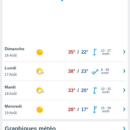
logies
e
s
tez pas
ation de
, vous
z à
à notre
Dimanche
12
-
27
35°
/
22°
km/h
16 Août
.com.
 cas,
Lundi
6
-
45
us
38°
/
23°
km/h
17 Août
ns que
s
Mardi
10
-
32
33°
/
20°
ires
km/h
18 Août
urer la
on sur le
Mercredi
15
-
39
 seront
28°
/
17°
km/h
19 Août
, et que
ies ne
as
Graphiques météo