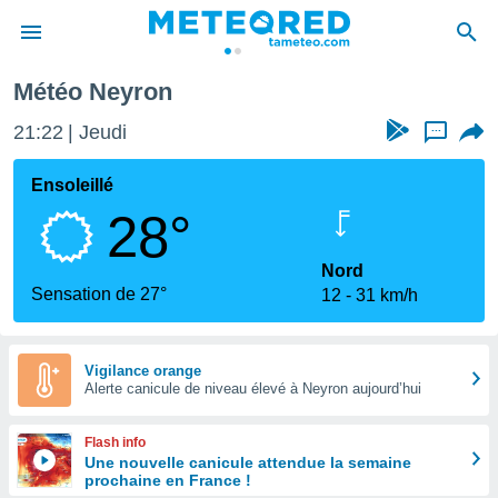
Météo Neyron
e
ntialité
21:22
Jeudi
...
enu de
o.com
Ensoleillé
o.com) a
28°
aré par
onnels
Nord
arantir
Sensation de 27°
12
31 km/h
té des
ions
. Vous
accéder
Vigilance orange
e en
Alerte canicule de niveau élevé à Neyron aujourd’hui
 les
Flash info
s :
Une nouvelle canicule attendue la semaine
prochaine en France !
r les