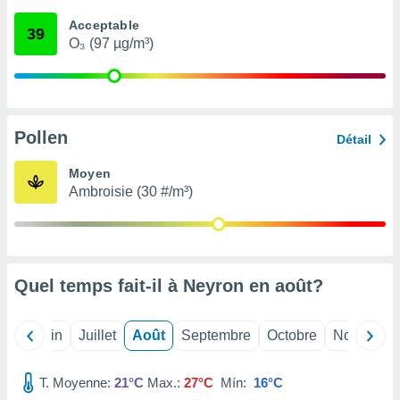
nées
Acceptable
lles sur
39
O₃ (97 µg/m³)
d'un
égitime,
vous
vous
 Pour ce
ous
Pollen
Détail
etirer
Moyen
ement
Ambroisie (30 #/m³)
 opposer
ement
nées à
ment en
 sur «
res
» ou
Quel temps fait-il à Neyron en
août
?
e
que de
kies
Mai
Juin
Juillet
Août
Septembre
Octobre
Novembre
ite web.
T. Moyenne:
21°C
Max.:
27°C
Mín:
16°C
t nos