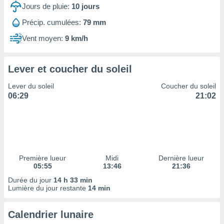
ires
Jours de pluie:
10
jours
ons le
ent des
Précip. cumulées:
79 mm
es
Vent moyen:
9 km/h
 :
et/ou
 à des
Lever et coucher du soleil
ions sur
eil,
Lever du soleil
Coucher du soleil
des
06:29
21:02
limitées
nner la
, créer
ils pour
ité
lisée,
Première lueur
Midi
Dernière lueur
05:55
13:46
21:36
des
our
Durée du jour
14 h 33 min
nner des
Lumière du jour restante
14 min
és
lisées,
Calendrier lunaire
s profils
enus