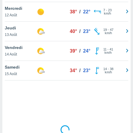
lisé en
Mercredi
 de
7
-
23
38°
/
22°
km/h
12 Août
. Vous
rouver
Jeudi
19
-
47
40°
/
23°
ations
km/h
13 Août
re
que de
Vendredi
kies
11
-
41
39°
/
24°
km/h
14 Août
r votre
ement à
ment en
Samedi
14
-
38
34°
/
23°
sur le
km/h
15 Août
res des
kies
le au
page de
te web.
MENT,
 les