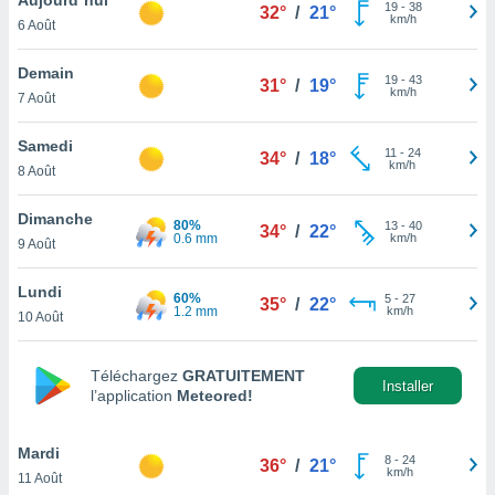
n «
19
-
38
32°
/
21°
km/h
6 Août
 et
r »,
cédez au
Demain
19
-
43
31°
/
19°
 et vous
km/h
7 Août
z
ation de
Samedi
11
-
24
34°
/
18°
km/h
8 Août
qu'ils
 nous ou
aires,
Dimanche
80%
13
-
40
34°
/
22°
0.6 mm
km/h
9 Août
nt de
t
Lundi
60%
5
-
27
er le
35°
/
22°
1.2 mm
km/h
10 Août
ement
te, ainsi
Téléchargez
GRATUITEMENT
per un
Installer
l’application
Meteored!
écifique
us
de la
Mardi
8
-
24
36°
/
21°
 et du
km/h
11 Août