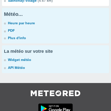
Sathonay-Village
(4.67 km)
Météo...
Heure par heure
PDF
Plus d'info
La météo sur votre site
Widget météo
API Météo