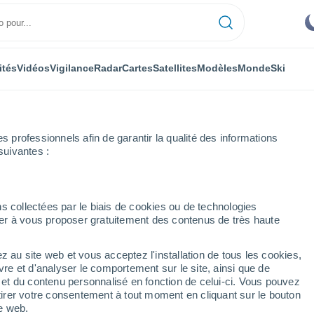
ités
Vidéos
Vigilance
Radar
Cartes
Satellites
Modèles
Monde
Ski
professionnels afin de garantir la qualité des informations
suivantes :
 Namur
Neuville
s collectées par le biais de cookies ou de technologies
nuer à vous proposer gratuitement des contenus de très haute
ue)
z au site web et vous acceptez l'installation de tous les cookies,
...
vre et d'analyser le comportement sur le site, ainsi que de
é et du contenu personnalisé en fonction de celui-ci. Vous pouvez
Heure par heure
tirer votre consentement à tout moment en cliquant sur le bouton
Ciel dégagé dans les prochaines
te web.
heures