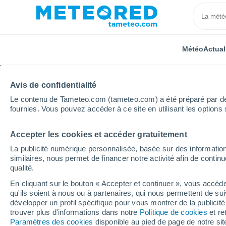
Météo
Actual
Avis de confidentialité
Le contenu de Tameteo.com (tameteo.com) a été préparé par des 
fournies. Vous pouvez accéder à ce site en utilisant les options 
Accepter les cookies et accéder gratuitement
Accueil
Belgique
Région Wallonne
Province de
La publicité numérique personnalisée, basée sur des information
similaires, nous permet de financer notre activité afin de conti
Météo Neuville (Belgiq
qualité.
En cliquant sur le bouton « Accepter et continuer », vous accéde
01:19
Samedi
qu'ils soient à nous ou à partenaires, qui nous permettent de sui
développer un profil spécifique pour vous montrer de la publicit
trouver plus d'informations dans notre
Politique de cookies
et re
Ciel dégagé
Paramètres des cookies
disponible au pied de page de notre si