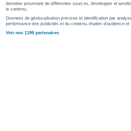
données provenant de différentes sources, développer et amélior
le contenu.
30°
/
14°
27°
/
16°
26°
/
11°
Données de géolocalisation précises et identification par analys
performance des publicités et du contenu, études d’audience e
12
-
27
km/h
17
-
34
km/h
15
10
-
23
km/h
Voir nos 1199 partenaires
Météo Neuville aujourd´hui
, 8 août
Ciel dégagé
15°
01:00
T. ressentie
15°
Ciel dégagé
14°
02:00
T. ressentie
14°
Ciel dégagé
13°
03:00
T. ressentie
13°
Ciel dégagé
12°
05:00
T. ressentie
12°