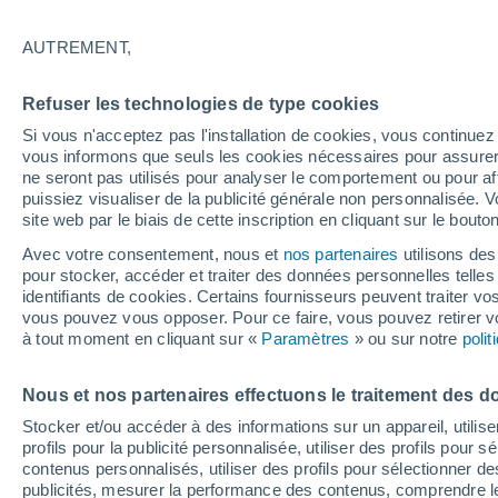
15°
AUTREMENT,
Dernier Qu
Refuser les technologies de type cookies
Éclairée:
2
Sensation de 15°
Si vous n'acceptez pas l'installation de cookies, vous continu
vous informons que seuls les cookies nécessaires pour assurer la
ne seront pas utilisés pour analyser le comportement ou pour af
puissiez visualiser de la publicité générale non personnalisée. V
Actualité
site web par le biais de cette inscription en cliquant sur le bouto
Le réchauffement climatique modifie le goût 
nos aliments
Avec votre consentement, nous et
nos partenaires
utilisons des
pour stocker, accéder et traiter des données personnelles telles 
Météo 1 - 7 jours
Heure par heure
Actualité
Carte 
identifiants de cookies. Certains fournisseurs peuvent traiter vo
vous pouvez vous opposer. Pour ce faire, vous pouvez retirer
à tout moment en cliquant sur «
Paramètres
» ou sur notre
poli
Demain
Lundi
Aujourd´hui
Nous et nos partenaires effectuons le traitement des d
9 Août
10 Août
8 Août
Stocker et/ou accéder à des informations sur un appareil, utilise
profils pour la publicité personnalisée, utiliser des profils pour 
contenus personnalisés, utiliser des profils pour sélectionner
publicités, mesurer la performance des contenus, comprendre le