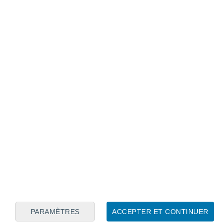
Calendrier lunaire
Lun
Mar
Mer
Jeu
Ven
Sam
Dim
8
9
10
11
12
13
14
15
16
PARAMÈTRES
ACCEPTER ET CONTINUER