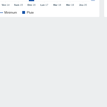
mm
Ven
14
Sam
15
Dim
16
Lun
17
Mar
18
Mer
19
Jeu
20
Minimum
Pluie