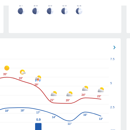
17
18
19
20
21
7.5
35°
33°
5
29°
24°
23°
21°
20°
2.5
18°
18°
17°
16°
14°
13°
0.9
11°