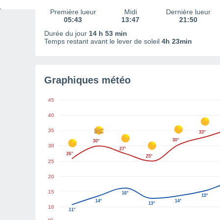
Première lueur
Midi
Dernière lueur
05:43
13:47
21:50
Durée du jour
14 h 53 min
Temps restant avant le lever de soleil
4h 23min
Graphiques météo
45
40
35
33°
30°
30°
30
27°
26°
25°
25
20
15
16°
15°
14°
14°
13°
10
11°