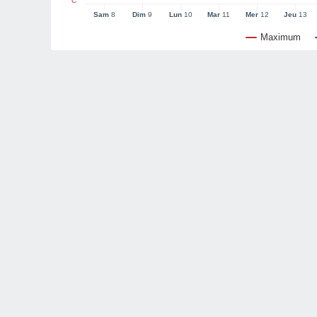
°C
Sam
8
Dim
9
Lun
10
Mar
11
Mer
12
Jeu
13
Maximum