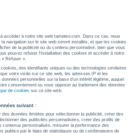
artier
4%
ez à accéder à notre site web tameteo.com. Dans ce cas, nous
 navigation sur le site web seront installés, et que les cookies
ficher de la publicité ou du contenu personnalisé, bien que vous
ous pouvez refuser l'installation des cookies et accéder à notre
n « Refuser ».
de
 cookies, des identifiants uniques ou des technologies similaires
que votre visite sur ce site web, les adresses IP et les
des températures
Radar de pluie
Satellites
Modèles
s données personnelles sur la base d'un intérêt légitime, auquel
 votre consentement ou vous opposer au traitement des données
tique de cookies
sur ce site web.
Mardi
Mercredi
Jeudi
Vendredi
onnées suivant :
11 Août
12 Août
13 Août
14 Août
r des données limitées pour sélectionner la publicité, créer des
sélectionner des publicités personnalisées, créer des profils de
 des contenus personnalisés, mesurer la performance des
s publics par le biais de statistiques ou de combinaisons de