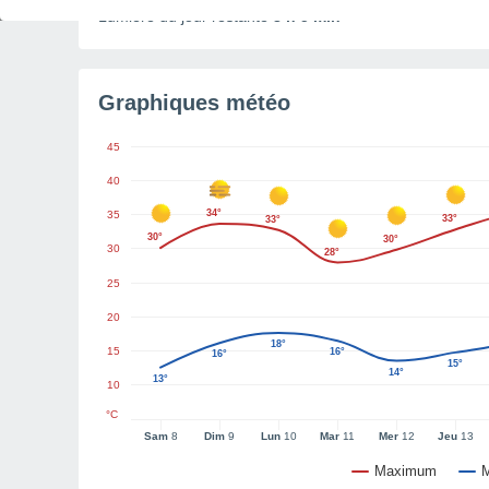
Lumière du jour restante
8 h 5 min
Graphiques météo
45
40
34°
35
33°
33°
30°
30°
30
28°
25
20
18°
15
16°
16°
15°
14°
13°
10
°C
Sam
8
Dim
9
Lun
10
Mar
11
Mer
12
Jeu
13
Maximum