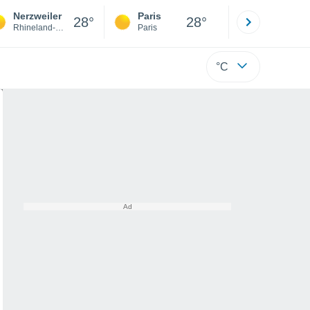
Nerzweiler
Paris
Montpelli
28°
28°
Rhineland-Palatinate
Paris
Hérault
°C