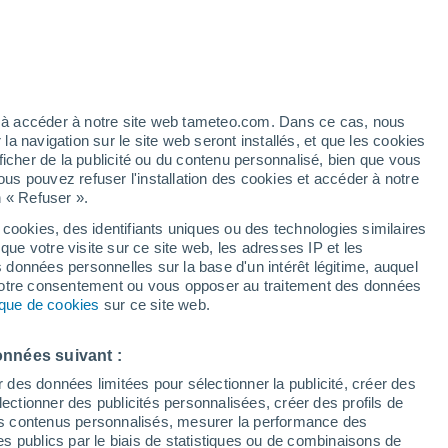
é
ez à accéder à notre site web tameteo.com. Dans ce cas, nous
 navigation sur le site web seront installés, et que les cookies
ficher de la publicité ou du contenu personnalisé, bien que vous
ous pouvez refuser l'installation des cookies et accéder à notre
n « Refuser ».
 cookies, des identifiants uniques ou des technologies similaires
que votre visite sur ce site web, les adresses IP et les
des températures
Radar de pluie
Satellites
Modèles
s données personnelles sur la base d'un intérêt légitime, auquel
 votre consentement ou vous opposer au traitement des données
tique de cookies
sur ce site web.
Mardi
Mercredi
Jeudi
Vendredi
onnées suivant :
11 Août
12 Août
13 Août
14 Août
r des données limitées pour sélectionner la publicité, créer des
sélectionner des publicités personnalisées, créer des profils de
 des contenus personnalisés, mesurer la performance des
s publics par le biais de statistiques ou de combinaisons de