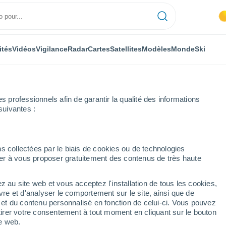
ités
Vidéos
Vigilance
Radar
Cartes
Satellites
Modèles
Monde
Ski
professionnels afin de garantir la qualité des informations
suivantes :
er
s collectées par le biais de cookies ou de technologies
nuer à vous proposer gratuitement des contenus de très haute
z au site web et vous acceptez l'installation de tous les cookies,
...
vre et d'analyser le comportement sur le site, ainsi que de
é et du contenu personnalisé en fonction de celui-ci. Vous pouvez
Heure par heure
tirer votre consentement à tout moment en cliquant sur le bouton
Ciel dégagé dans les prochaines
te web.
heures