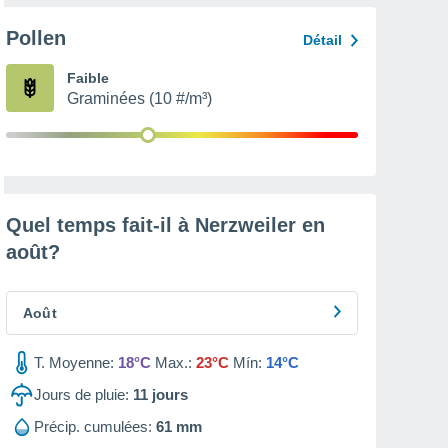
Pollen
Détail
Faible
Graminées (10 #/m³)
Quel temps fait-il à Nerzweiler en
août
?
Août
T. Moyenne:
18°C
Max.:
23°C
Mín:
14°C
Jours de pluie:
11
jours
Précip. cumulées:
61 mm