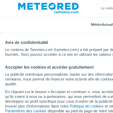
Météo
Actual
Avis de confidentialité
Le contenu de Tameteo.com (tameteo.com) a été préparé par des 
fournies. Vous pouvez accéder à ce site en utilisant les options 
Accepter les cookies et accéder gratuitement
Accueil
Allemagne
Rhénanie-Palatinat
Nerzweil
La publicité numérique personnalisée, basée sur des information
similaires, nous permet de financer notre activité afin de conti
Météo Nerzweiler
qualité.
En cliquant sur le bouton « Accepter et continuer », vous accéde
13:31
Samedi
qu'ils soient à nous ou à partenaires, qui nous permettent de sui
développer un profil spécifique pour vous montrer de la publicit
trouver plus d'informations dans notre
Politique de cookies
et re
Ensoleillé
Paramètres des cookies
disponible au pied de page de notre si