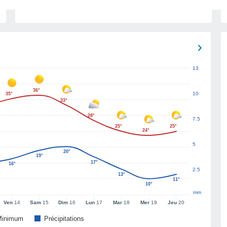
13
36°
10
35°
33°
28°
7.5
25°
25°
24°
5
20°
19°
17°
16°
2.5
13°
11°
10°
mm
Ven
14
Sam
15
Dim
16
Lun
17
Mar
18
Mer
19
Jeu
20
Minimum
Précipitations