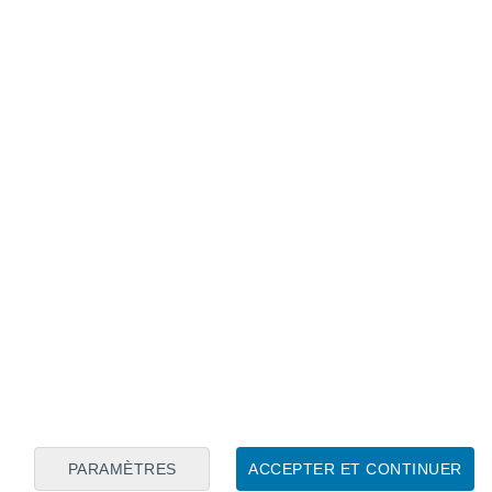
Calendrier lunaire
Lun
Mar
Mer
Jeu
Ven
Sam
Dim
8
9
10
11
12
13
14
15
16
17
18
19
20
21
PARAMÈTRES
ACCEPTER ET CONTINUER