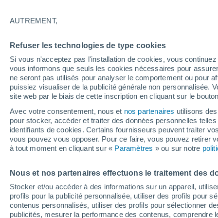
28°
AUTREMENT,
UV
6 Élev
Refuser les technologies de type cookies
Sensation de 27°
FPS
15-25
Si vous n'acceptez pas l'installation de cookies, vous continu
vous informons que seuls les cookies nécessaires pour assurer la
ne seront pas utilisés pour analyser le comportement ou pour af
puissiez visualiser de la publicité générale non personnalisée. V
Prévisions
site web par le biais de cette inscription en cliquant sur le bouto
Hausse des températures qui se renforce
dimanche en France
Avec votre consentement, nous et
nos partenaires
utilisons des
pour stocker, accéder et traiter des données personnelles telles 
Météo 1 - 7 jours
Heure par heure
Actualité
Carte 
identifiants de cookies. Certains fournisseurs peuvent traiter vo
vous pouvez vous opposer. Pour ce faire, vous pouvez retirer
à tout moment en cliquant sur «
Paramètres
» ou sur notre
poli
Demain
Lundi
Aujourd´hui
Nous et nos partenaires effectuons le traitement des d
9 Août
10 Août
8 Août
Stocker et/ou accéder à des informations sur un appareil, utilise
profils pour la publicité personnalisée, utiliser des profils pour 
contenus personnalisés, utiliser des profils pour sélectionner
publicités, mesurer la performance des contenus, comprendre le