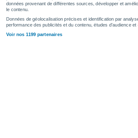
données provenant de différentes sources, développer et amélior
le contenu.
34°
/
16°
33°
/
18°
30°
/
13°
Données de géolocalisation précises et identification par analys
performance des publicités et du contenu, études d’audience e
20
-
43
km/h
22
-
48
km/h
13
12
-
29
km/h
Voir nos 1199 partenaires
Météo Nerzweiler aujourd´hui
, 8 août
Ensoleillé
28°
14:00
T. ressentie
27°
Ensoleillé
29°
15:00
T. ressentie
28°
Ensoleillé
30°
16:00
T. ressentie
28°
Ensoleillé
30°
17:00
T. ressentie
28°