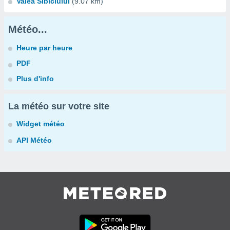
Valea Sibiciului
(9.07 km)
Météo...
Heure par heure
PDF
Plus d'info
La météo sur votre site
Widget météo
API Météo