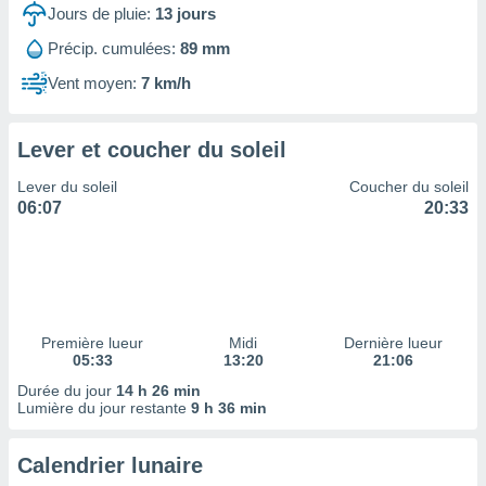
ires
Jours de pluie:
13
jours
ons le
ent des
Précip. cumulées:
89 mm
es
Vent moyen:
7 km/h
 :
et/ou
 à des
Lever et coucher du soleil
ions sur
eil,
Lever du soleil
Coucher du soleil
des
06:07
20:33
limitées
nner la
, créer
ils pour
ité
lisée,
Première lueur
Midi
Dernière lueur
05:33
13:20
21:06
des
our
Durée du jour
14 h 26 min
nner des
Lumière du jour restante
9 h 36 min
és
lisées,
Calendrier lunaire
s profils
enus