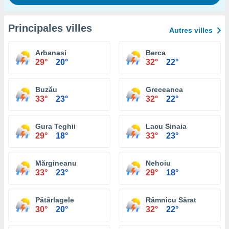
Principales villes
Autres villes
Arbanasi
Berca
29°
20°
32°
22°
Buzău
Greceanca
33°
23°
32°
22°
Gura Teghii
Lacu Sinaia
29°
18°
33°
23°
Mărgineanu
Nehoiu
33°
23°
29°
18°
Pătârlagele
Râmnicu Sărat
30°
20°
32°
22°