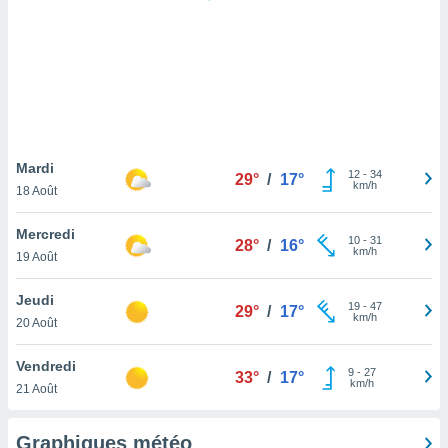
logies
e
s
tez pas
ation de
, vous
z à
à notre
Mardi
12
-
34
29°
/
17°
km/h
18 Août
.com.
 cas,
Mercredi
10
-
31
us
28°
/
16°
km/h
19 Août
ns que
s
Jeudi
19
-
47
29°
/
17°
ires
km/h
20 Août
urer la
on sur le
Vendredi
9
-
27
 seront
33°
/
17°
km/h
21 Août
, et que
ies ne
as
Graphiques météo