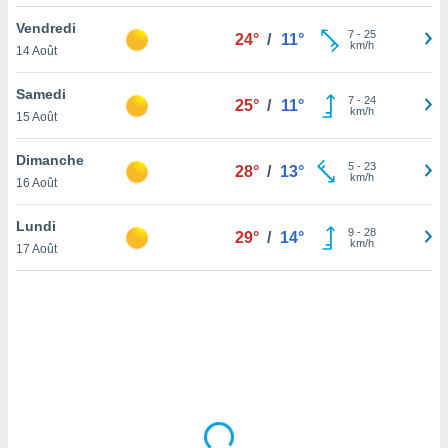
lisé en
Vendredi
 de
7
-
25
24°
/
11°
km/h
14 Août
. Vous
rouver
Samedi
7
-
24
25°
/
11°
ations
km/h
15 Août
re
que de
Dimanche
kies
5
-
23
28°
/
13°
km/h
16 Août
r votre
ement à
ment en
Lundi
9
-
28
29°
/
14°
sur le
km/h
17 Août
res des
kies
le au
page de
te web.
MENT,
 les