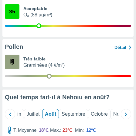
nées
Acceptable
lles sur
35
O₃ (88 µg/m³)
d'un
égitime,
vous
vous
 Pour ce
ous
Pollen
Détail
etirer
Très faible
ement
Graminées (4 #/m³)
 opposer
ement
nées à
ment en
 sur «
res
» ou
Quel temps fait-il à Nehoiu en
août
?
e
que de
kies
Mai
Juin
Juillet
Août
Septembre
Octobre
Novembre
ite web.
T. Moyenne:
18°C
Max.:
23°C
Mín:
12°C
t nos