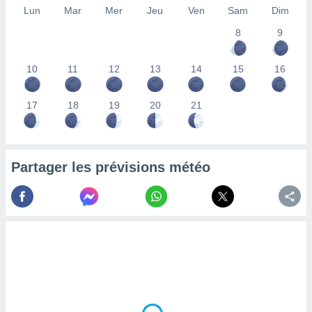
Lun
Mar
Mer
Jeu
Ven
Sam
Dim
lisés,
des
8
9
our
nner des
s
10
11
12
13
14
15
16
lisés,
la
ance des
17
18
19
20
21
s,
la
ance des
s,
Partager les prévisions météo
dre les
par le
ques ou
inaisons
ées
nt de
tes
,
er et
r les