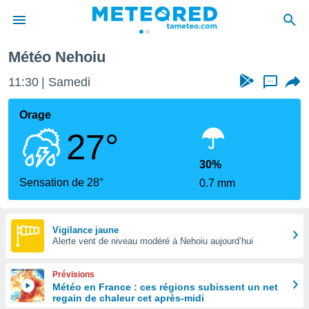
Météo Nehoiu
e
ntialité
11:30
Samedi
...
enu de
o.com
Orage
o.com) a
27°
aré par
onnels
30%
arantir
Sensation de 28°
0.7 mm
té des
ions
. Vous
accéder
Vigilance jaune
e en
Alerte vent de niveau modéré à Nehoiu aujourd’hui
 les
Prévisions
s :
Météo en France : ces régions subissent un net
regain de chaleur cet après-midi
r les