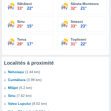
Săhăteni
Sărata-Monteoru
33°
22°
32°
21°
Siriu
Smeeni
25°
15°
33°
23°
Terca
Topliceni
28°
17°
31°
22°
Localités à proximité
Nehoiaşu
(1.44 km)
Curmătura
(3.99 km)
Mlăjet
(5.2 km)
Siriu
(7.62 km)
Valea Lupului
(8.02 km)