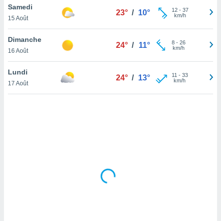
Samedi
lisé en
12
-
37
23°
/
10°
km/h
 de
15 Août
. Vous
rouver
Dimanche
8
-
26
24°
/
11°
km/h
16 Août
ations
re
Lundi
que de
11
-
33
24°
/
13°
km/h
kies
17 Août
r votre
ement à
ment en
sur le
res des
kies
le au
page de
te web.
MENT,
 les