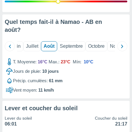
nées
lles sur
d'un
égitime,
Quel temps fait-il à Namao - AB en
vous
août
?
vous
 Pour ce
ous
Mai
Juin
Juillet
Août
Septembre
Octobre
Novembre
etirer
ement
T. Moyenne:
16°C
Max.:
23°C
Mín:
10°C
 opposer
ement
Jours de pluie:
10
jours
nées à
Précip. cumulées:
61 mm
ment en
 sur «
Vent moyen:
11 km/h
res
» ou
e
que de
Lever et coucher du soleil
kies
ite web.
Lever du soleil
Coucher du soleil
06:01
21:17
t nos