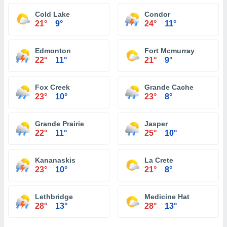
Cold Lake
Condor
21°
9°
24°
11°
Edmonton
Fort Mcmurray
22°
11°
21°
9°
Fox Creek
Grande Cache
23°
10°
23°
8°
Grande Prairie
Jasper
22°
11°
25°
10°
Kananaskis
La Crete
23°
10°
21°
8°
Lethbridge
Medicine Hat
28°
13°
28°
13°