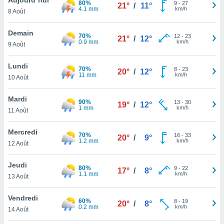
80%
n «
9
-
27
21°
/
11°
4.1 mm
km/h
8 Août
 et
r »,
cédez au
Demain
70%
12
-
23
21°
/
12°
 et vous
0.9 mm
km/h
9 Août
z
ation de
Lundi
70%
8
-
23
20°
/
12°
11 mm
km/h
10 Août
qu'ils
 nous ou
aires,
Mardi
90%
13
-
30
19°
/
12°
1 mm
km/h
11 Août
nt de
t
Mercredi
70%
16
-
33
er le
20°
/
9°
1.2 mm
km/h
12 Août
ement
te, ainsi
Jeudi
80%
9
-
22
17°
/
8°
1.1 mm
km/h
per un
13 Août
écifique
us
Vendredi
60%
8
-
19
de la
20°
/
8°
0.2 mm
km/h
14 Août
 et du