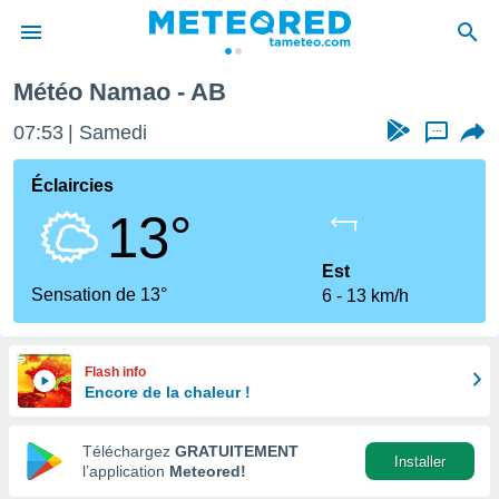
Météo Namao - AB
e
ntialité
07:53
Samedi
...
enu de
o.com
Éclaircies
o.com) a
13°
aré par
onnels
Est
arantir
Sensation de 13°
6
13 km/h
té des
ions
. Vous
accéder
Flash info
e en
Encore de la chaleur !
 les
Téléchargez
GRATUITEMENT
s :
Installer
l’application
Meteored!
r les