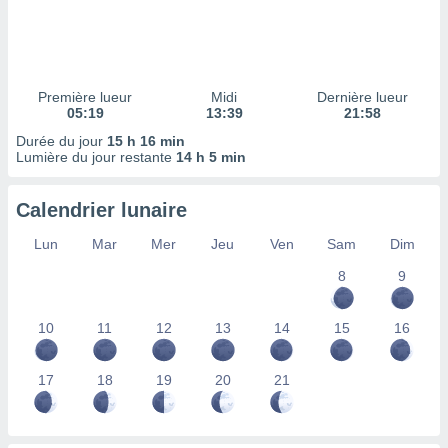
ires
ons le
ent des
es
 :
Première lueur
Midi
Dernière lueur
et/ou
05:19
13:39
21:58
 à des
Durée du jour
15 h 16 min
ions sur
Lumière du jour restante
14 h 5 min
eil,
des
limitées
Calendrier lunaire
nner la
Lun
Mar
Mer
Jeu
Ven
Sam
Dim
, créer
ils pour
8
9
ité
lisée,
10
11
12
13
14
15
16
des
our
nner des
17
18
19
20
21
és
lisées,
s profils
enus