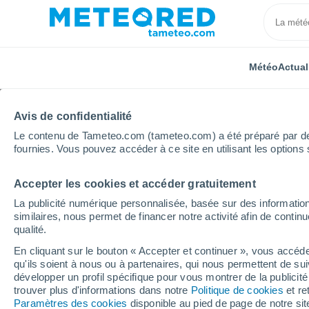
Météo
Actual
Avis de confidentialité
Le contenu de Tameteo.com (tameteo.com) a été préparé par des 
fournies. Vous pouvez accéder à ce site en utilisant les options 
Accepter les cookies et accéder gratuitement
Accueil
Canada
Province de l'Alberta
Alberta W
La publicité numérique personnalisée, basée sur des information
similaires, nous permet de financer notre activité afin de conti
Météo Alberta Weather 
qualité.
En cliquant sur le bouton « Accepter et continuer », vous accéde
20:53
Dimanche
qu'ils soient à nous ou à partenaires, qui nous permettent de sui
développer un profil spécifique pour vous montrer de la publicit
trouver plus d'informations dans notre
Politique de cookies
et re
Éclaircies
Paramètres des cookies
disponible au pied de page de notre si