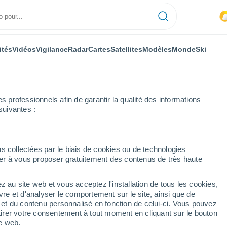
ités
Vidéos
Vigilance
Radar
Cartes
Satellites
Modèles
Monde
Ski
professionnels afin de garantir la qualité des informations
suivantes :
eather Centre
s collectées par le biais de cookies ou de technologies
nuer à vous proposer gratuitement des contenus de très haute
Centre - AB
z au site web et vous acceptez l'installation de tous les cookies,
...
vre et d'analyser le comportement sur le site, ainsi que de
é et du contenu personnalisé en fonction de celui-ci. Vous pouvez
Heure par heure
tirer votre consentement à tout moment en cliquant sur le bouton
Ciel nuageux dans les
te web.
prochaines heures