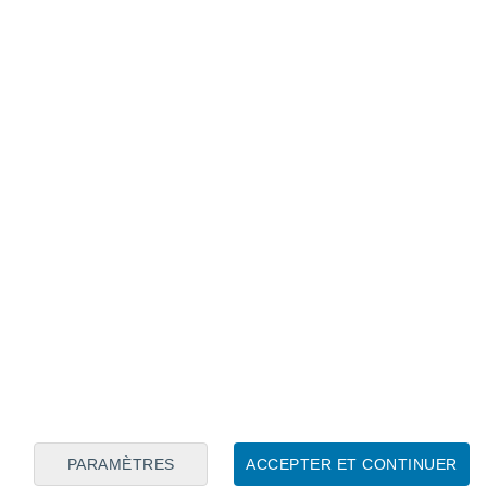
Calendrier lunaire
Lun
Mar
Mer
Jeu
Ven
Sam
Dim
9
10
11
12
13
14
15
16
17
18
19
20
21
22
PARAMÈTRES
ACCEPTER ET CONTINUER