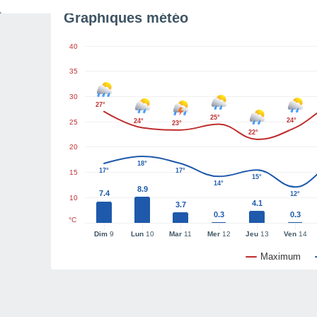
Graphiques météo
40
35
30
27°
25°
24°
24°
25
23°
22°
20
18°
17°
17°
15
15°
14°
8.9
7.4
12°
10
4.1
3.7
0.3
0.3
°C
Dim
9
Lun
10
Mar
11
Mer
12
Jeu
13
Ven
14
Maximum