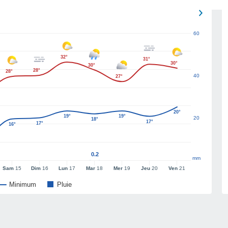
60
32°
31°
30°
30°
28°
28°
40
27°
20°
19°
19°
20
18°
17°
17°
16°
0.2
mm
Sam
15
Dim
16
Lun
17
Mar
18
Mer
19
Jeu
20
Ven
21
Minimum
Pluie