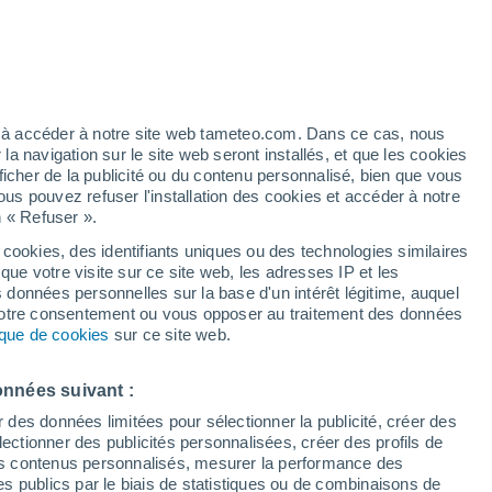
Vigilance jaune
Alerte orages de niveau modéré à
Alberta Weather Centre aujourd’hui
h
ez à accéder à notre site web tameteo.com. Dans ce cas, nous
 navigation sur le site web seront installés, et que les cookies
ficher de la publicité ou du contenu personnalisé, bien que vous
ous pouvez refuser l'installation des cookies et accéder à notre
n « Refuser ».
!
 cookies, des identifiants uniques ou des technologies similaires
que votre visite sur ce site web, les adresses IP et les
 de couverture nuageuse
Radar de pluie
Satellites
Modèles
s données personnelles sur la base d'un intérêt légitime, auquel
 votre consentement ou vous opposer au traitement des données
tique de cookies
sur ce site web.
ercredi
Jeudi
Vendredi
Samedi
onnées suivant :
12 Août
13 Août
14 Août
15 Août
r des données limitées pour sélectionner la publicité, créer des
sélectionner des publicités personnalisées, créer des profils de
 des contenus personnalisés, mesurer la performance des
s publics par le biais de statistiques ou de combinaisons de
50%
80%
70%