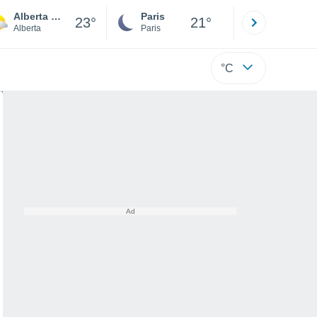
Alberta Weather Centre
Paris
Montpelli
23°
21°
Alberta
Paris
Hérault
°C