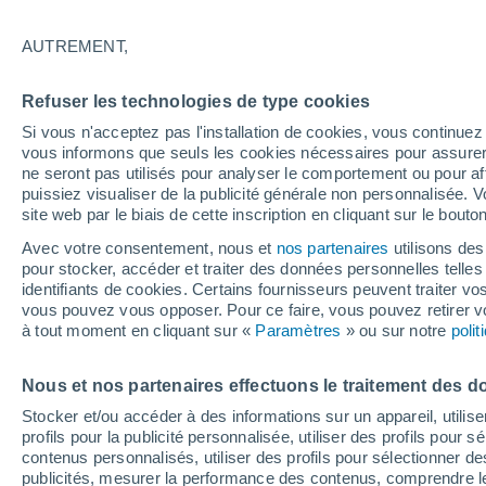
23°
AUTREMENT,
Nord-est
Refuser les technologies de type cookies
Sensation de 24°
5
-
10 km/
Si vous n'acceptez pas l'installation de cookies, vous continu
vous informons que seuls les cookies nécessaires pour assurer la
ne seront pas utilisés pour analyser le comportement ou pour af
puissiez visualiser de la publicité générale non personnalisée. V
Flash info
site web par le biais de cette inscription en cliquant sur le bouto
Vigilance orange : alerte aux orages violents 
Avec votre consentement, nous et
nos partenaires
utilisons des
pour stocker, accéder et traiter des données personnelles telles 
Météo 1 - 7 jours
Heure par heure
Actualité
Carte
identifiants de cookies. Certains fournisseurs peuvent traiter vo
vous pouvez vous opposer. Pour ce faire, vous pouvez retirer
à tout moment en cliquant sur «
Paramètres
» ou sur notre
poli
Demain
Mardi
M
Aujourd´hui
Nous et nos partenaires effectuons le traitement des d
10 Août
11 Août
9 Août
Stocker et/ou accéder à des informations sur un appareil, utilise
profils pour la publicité personnalisée, utiliser des profils pour 
contenus personnalisés, utiliser des profils pour sélectionner
publicités, mesurer la performance des contenus, comprendre le
90%
80%
90%