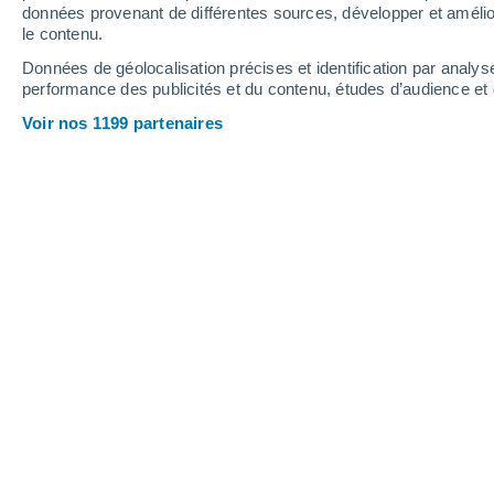
8.9 mm
3.7 mm
7.4 mm
données provenant de différentes sources, développer et amélior
le contenu.
24°
/
18°
23°
/
17°
27°
/
17°
Données de géolocalisation précises et identification par analys
performance des publicités et du contenu, études d’audience e
8
-
18
km/h
8
-
28
km/h
10
9
-
21
km/h
Voir nos 1199 partenaires
Météo Alberta Weather Centre - AB a
Éclaircies
27°
17:00
T. ressentie
27°
Éclaircies
26°
18:00
T. ressentie
27°
Nuages élevés
26°
19:00
T. ressentie
26°
Éclaircies
25°
20:00
T. ressentie
26°