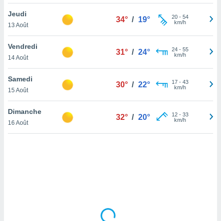
lisé en
Jeudi
 de
20
-
54
34°
/
19°
km/h
13 Août
. Vous
rouver
Vendredi
24
-
55
31°
/
24°
ations
km/h
14 Août
re
que de
Samedi
kies
17
-
43
30°
/
22°
km/h
15 Août
r votre
ement à
ment en
Dimanche
12
-
33
32°
/
20°
sur le
km/h
16 Août
res des
kies
le au
page de
te web.
MENT,
 les