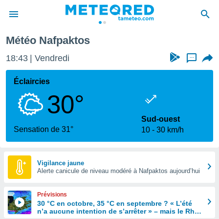
Météo Nafpaktos
e
ntialité
18:43
Vendredi
...
enu de
o.com
Éclaircies
o.com) a
30°
aré par
onnels
Sud-ouest
arantir
Sensation de 31°
10
30 km/h
té des
ions
. Vous
accéder
Vigilance jaune
e en
Alerte canicule de niveau modéré à Nafpaktos aujourd’hui
 les
Prévisions
s :
30 °C en octobre, 35 °C en septembre ? « L’été
n’a aucune intention de s’arrêter » – mais le Rhin
r les