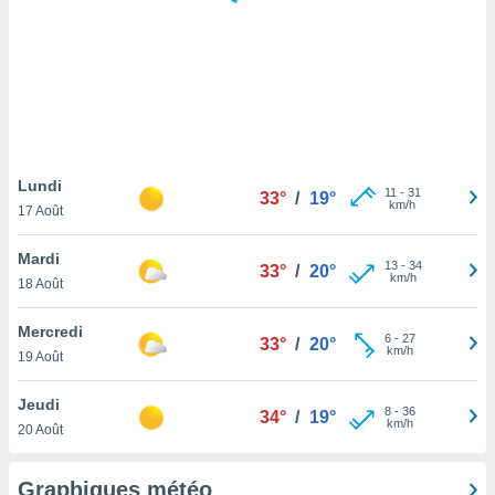
logies
e
s
tez pas
ation de
, vous
z à
à notre
Lundi
11
-
31
33°
/
19°
km/h
17 Août
.com.
 cas,
Mardi
13
-
34
us
33°
/
20°
km/h
18 Août
ns que
s
Mercredi
6
-
27
33°
/
20°
ires
km/h
19 Août
urer la
on sur le
Jeudi
8
-
36
 seront
34°
/
19°
km/h
20 Août
, et que
ies ne
as
Graphiques météo