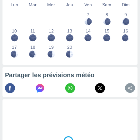
Lun
Mar
Mer
Jeu
Ven
Sam
Dim
lisés,
des
7
8
9
our
nner des
s
10
11
12
13
14
15
16
lisés,
la
ance des
17
18
19
20
s,
la
ance des
s,
Partager les prévisions météo
dre les
par le
ques ou
inaisons
ées
nt de
tes
,
er et
r les