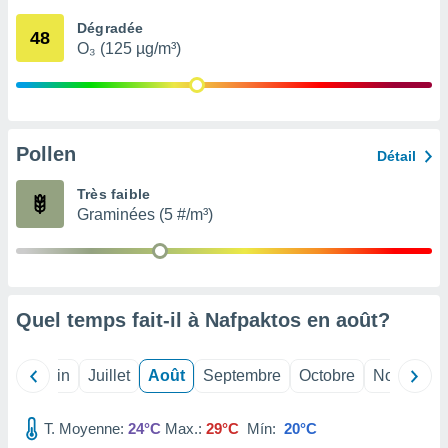
nées
Dégradée
lles sur
48
O₃ (125 µg/m³)
d'un
égitime,
vous
vous
 Pour ce
ous
Pollen
Détail
etirer
Très faible
ement
Graminées (5 #/m³)
 opposer
ement
nées à
ment en
 sur «
res
» ou
Quel temps fait-il à Nafpaktos en
août
?
e
que de
kies
Mai
Juin
Juillet
Août
Septembre
Octobre
Novembre
ite web.
T. Moyenne:
24°C
Max.:
29°C
Mín:
20°C
t nos