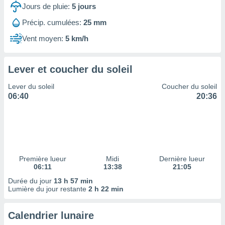
ires
Jours de pluie:
5
jours
ons le
ent des
Précip. cumulées:
25 mm
es
Vent moyen:
5 km/h
 :
et/ou
 à des
Lever et coucher du soleil
ions sur
eil,
Lever du soleil
Coucher du soleil
des
06:40
20:36
limitées
nner la
, créer
ils pour
ité
lisée,
Première lueur
Midi
Dernière lueur
06:11
13:38
21:05
des
our
Durée du jour
13 h 57 min
nner des
Lumière du jour restante
2 h 22 min
és
lisées,
Calendrier lunaire
s profils
enus