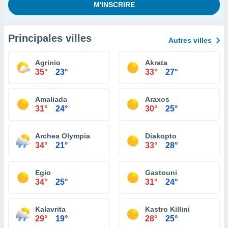
Principales villes
Autres villes
Agrinio
Akrata
35°
23°
33°
27°
Amaliada
Araxos
31°
24°
30°
25°
Archea Olympia
Diakopto
34°
21°
33°
28°
Egio
Gastouni
34°
25°
31°
24°
Kalavrita
Kastro Killini
29°
19°
28°
25°