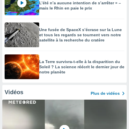
L’été n’a aucune intention de s’arrêter » –
mais le Rhin en paie le prix
Une fusée de SpaceX s’écrase sur la Lune
et tous les regards se tournent vers notre
satellite à la recherche du cratère
La Terre survivra-t-elle à la disparition du
Soleil ? La science réécrit le dernier jour de
notre planète
Vidéos
Plus de vidéos