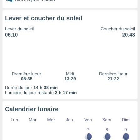
ires
ons le
ent des
Lever et coucher du soleil
es
 :
Lever du soleil
Coucher du soleil
et/ou
06:10
20:48
 à des
ions sur
eil,
des
limitées
Première lueur
Midi
Dernière lueur
nner la
05:35
13:29
21:22
, créer
ils pour
Durée du jour
14 h 38 min
ité
Lumière du jour restante
2 h 17 min
lisée,
des
Calendrier lunaire
our
nner des
Lun
Mar
Mer
Jeu
Ven
Sam
Dim
és
lisées,
7
8
9
s profils
enus