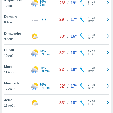
80%
n «
5
-
23
26°
/
19°
2 mm
km/h
7 Août
 et
r »,
cédez au
Demain
6
-
26
29°
/
17°
 et vous
km/h
8 Août
z
ation de
Dimanche
6
-
28
33°
/
16°
km/h
9 Août
qu'ils
 nous ou
aires,
Lundi
80%
7
-
32
32°
/
18°
0.3 mm
km/h
10 Août
nt de
t
Mardi
80%
5
-
28
er le
32°
/
19°
0.8 mm
km/h
11 Août
ement
te, ainsi
Mercredi
70%
7
-
29
32°
/
17°
0.4 mm
km/h
per un
12 Août
écifique
us
Jeudi
6
-
28
de la
33°
/
18°
km/h
13 Août
 et du