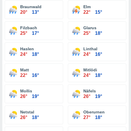
Braunwald
Elm
20°
13°
22°
15°
Filzbach
Glarus
25°
17°
25°
18°
Haslen
Linthal
24°
18°
24°
16°
Matt
Mitlödi
22°
16°
24°
18°
Mollis
Näfels
26°
19°
26°
19°
Netstal
Oberurnen
26°
18°
27°
18°