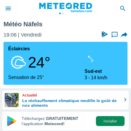
Météo Näfels
e
ntialité
19:06
Vendredi
...
enu de
o.com
Éclaircies
o.com) a
24°
aré par
onnels
Sud-est
arantir
Sensation de 25°
3
14 km/h
té des
ions
. Vous
Actualité
accéder
Le réchauffement climatique modifie le goût de
e en
nos aliments
 les
Téléchargez
GRATUITEMENT
s :
Installer
l’application
Meteored!
r les