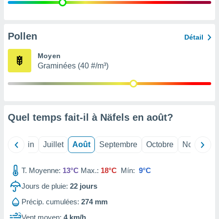
nées
lles sur
d'un
égitime,
Pollen
Détail
vous
vous
Moyen
 Pour ce
Graminées (40 #/m³)
ous
etirer
ement
 opposer
Quel temps fait-il à Näfels en
août
?
ement
nées à
ment en
Mai
Juin
Juillet
Août
Septembre
Octobre
Novembre
 sur «
res
» ou
e
T. Moyenne:
13°C
Max.:
18°C
Mín:
9°C
que de
kies
Jours de pluie:
22
jours
ite web.
Précip. cumulées:
274 mm
t nos
Vent moyen:
4 km/h