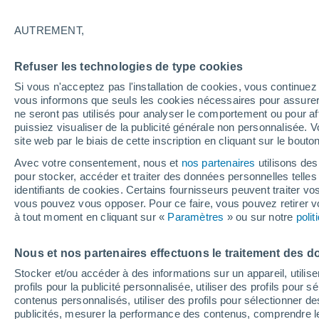
24°
AUTREMENT,
Nord-oues
Refuser les technologies de type cookies
Sensation de 23°
9
-
15 km/
Si vous n'acceptez pas l'installation de cookies, vous continu
vous informons que seuls les cookies nécessaires pour assurer la
ne seront pas utilisés pour analyser le comportement ou pour af
puissiez visualiser de la publicité générale non personnalisée. V
Flash info
site web par le biais de cette inscription en cliquant sur le bouto
Une nouvelle canicule attendue la semaine
prochaine en France !
Avec votre consentement, nous et
nos partenaires
utilisons des
pour stocker, accéder et traiter des données personnelles telles 
Météo 1 - 7 jours
Heure par heure
Actualité
Carte
identifiants de cookies. Certains fournisseurs peuvent traiter vo
vous pouvez vous opposer. Pour ce faire, vous pouvez retirer
à tout moment en cliquant sur «
Paramètres
» ou sur notre
poli
Demain
Dimanche
Aujourd´hui
Nous et nos partenaires effectuons le traitement des d
8 Août
9 Août
7 Août
Stocker et/ou accéder à des informations sur un appareil, utilise
profils pour la publicité personnalisée, utiliser des profils pour 
contenus personnalisés, utiliser des profils pour sélectionner
publicités, mesurer la performance des contenus, comprendre le
30%
70%
60%