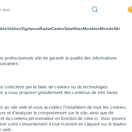
ités
Vidéos
Vigilance
Radar
Cartes
Satellites
Modèles
Monde
Ski
professionnels afin de garantir la qualité des informations
suivantes :
s collectées par le biais de cookies ou de technologies
nuer à vous proposer gratuitement des contenus de très haute
z au site web et vous acceptez l'installation de tous les cookies,
...
vre et d'analyser le comportement sur le site, ainsi que de
é et du contenu personnalisé en fonction de celui-ci. Vous pouvez
Heure par heure
tirer votre consentement à tout moment en cliquant sur le bouton
Chaleur humide et étouffante
te web.
dans les prochaines heures