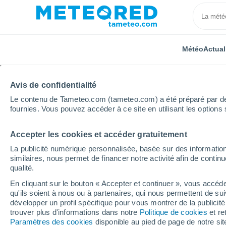
Météo
Actual
Avis de confidentialité
Le contenu de Tameteo.com (tameteo.com) a été préparé par des 
fournies. Vous pouvez accéder à ce site en utilisant les options 
Accepter les cookies et accéder gratuitement
Accueil
Bolivie
Pando
Nacebe
La publicité numérique personnalisée, basée sur des information
similaires, nous permet de financer notre activité afin de conti
Météo Nacebe
qualité.
En cliquant sur le bouton « Accepter et continuer », vous accéde
07:20
Vendredi
qu'ils soient à nous ou à partenaires, qui nous permettent de sui
développer un profil spécifique pour vous montrer de la publicit
trouver plus d'informations dans notre
Politique de cookies
et re
Ensoleillé
Paramètres des cookies
disponible au pied de page de notre si