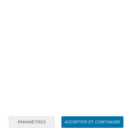
Calendrier lunaire
Lun
Mar
Mer
Jeu
Ven
Sam
Dim
7
8
9
10
11
12
13
14
15
16
17
18
19
20
PARAMÈTRES
ACCEPTER ET CONTINUER