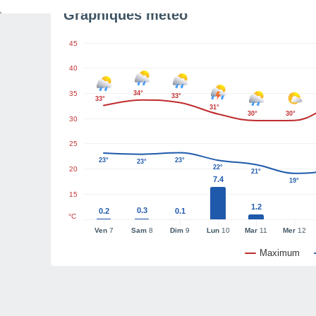
Graphiques météo
45
40
35
34°
33°
33°
31°
30°
30°
30
25
23°
23°
23°
22°
20
21°
7.4
19°
15
1.2
0.3
0.2
0.1
°C
Ven
7
Sam
8
Dim
9
Lun
10
Mar
11
Mer
12
Maximum