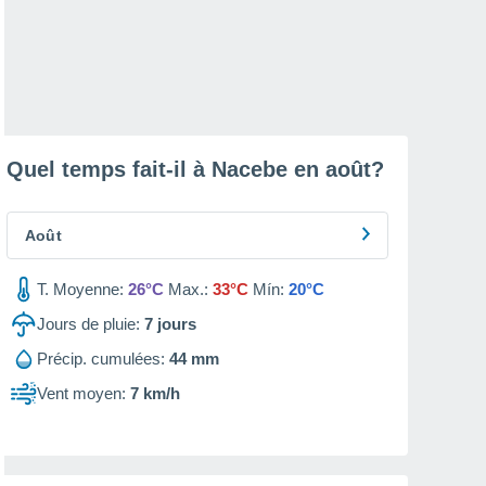
Quel temps fait-il à Nacebe en
août
?
Août
T. Moyenne:
26°C
Max.:
33°C
Mín:
20°C
Jours de pluie:
7
jours
Précip. cumulées:
44 mm
Vent moyen:
7 km/h