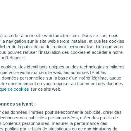
t
h
ez à accéder à notre site web tameteo.com. Dans ce cas, nous
 navigation sur le site web seront installés, et que les cookies
ficher de la publicité ou du contenu personnalisé, bien que vous
ous pouvez refuser l'installation des cookies et accéder à notre
n « Refuser ».
 cookies, des identifiants uniques ou des technologies similaires
que votre visite sur ce site web, les adresses IP et les
 de couverture nuageuse
Radar de pluie
Satellites
Modèles
s données personnelles sur la base d'un intérêt légitime, auquel
 votre consentement ou vous opposer au traitement des données
tique de cookies
sur ce site web.
Lundi
Mardi
Mercredi
Jeudi
onnées suivant :
10 Août
11 Août
12 Août
13 Août
r des données limitées pour sélectionner la publicité, créer des
sélectionner des publicités personnalisées, créer des profils de
 des contenus personnalisés, mesurer la performance des
s publics par le biais de statistiques ou de combinaisons de
90%
80%