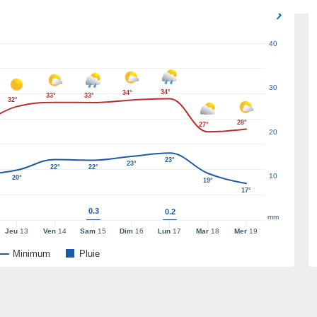
40
30
34°
34°
33°
33°
32°
28°
27°
20
23°
23°
22°
22°
10
20°
19°
17°
0.3
0.2
mm
Jeu
13
Ven
14
Sam
15
Dim
16
Lun
17
Mar
18
Mer
19
Minimum
Pluie