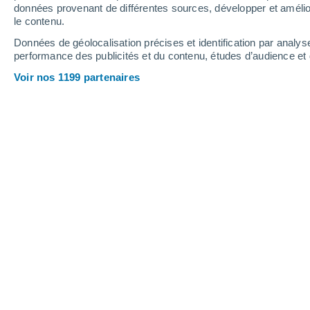
0.3 mm
0.1 mm
0.2 mm
données provenant de différentes sources, développer et amélior
le contenu.
34°
/
23°
33°
/
23°
33°
/
23°
Données de géolocalisation précises et identification par analys
performance des publicités et du contenu, études d’audience e
11
-
33
km/h
10
-
29
km/h
8
11
-
31
km/h
Voir nos 1199 partenaires
Météo Nacebe aujourd´hui
, 7 août
Ensoleillé
24°
07:00
T. ressentie
23°
Ensoleillé
25°
08:00
T. ressentie
26°
Ensoleillé
27°
09:00
T. ressentie
30°
Ciel variable
31°
11:00
T. ressentie
35°